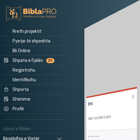
Rreth projektit
Pyetje të shpeshta
Bli Online
Shpata e Fjalës
89
Regjistrohu
Identifikohu
Shporta
Shënime
Error
Profili
Gabim i brendshëm në sesion.
Librat e Biblës
Besëlidhja e Vjetër