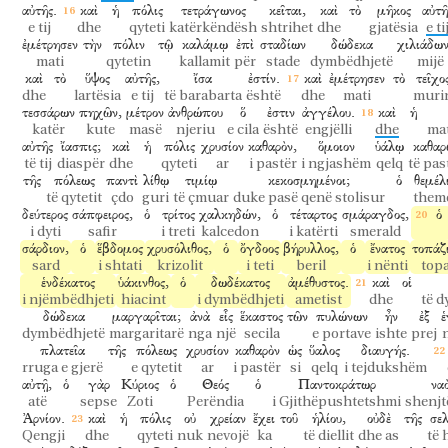
αὐτῆς.
καὶ
ἡ
πόλις
τετράγωνος
κεῖται,
καὶ
τὸ
μῆκος
αὐτῆ
e tij
dhe
qyteti
katërkëndësh
shtrihet
dhe
gjatësia
e ti
ἐμέτρησεν
τὴν
πόλιν
τῷ
καλάμῳ
ἐπὶ
σταδίων
δώδεκα
χιλιάδ
mati
qytetin
kallamit
për
stade
dymbëdhjetë
mijë
καὶ
τὸ
ὕψος
αὐτῆς,
ἴσα
ἐστίν.
καὶ
ἐμέτρησεν
τὸ
τεῖχο
dhe
lartësia
e tij
të barabarta
është
dhe
mati
muri
τεσσάρων
πηχῶν,
μέτρον
ἀνθρώπου
ὅ
ἐστιν
ἀγγέλου.
καὶ
ἡ
katër
kute
masë
njeriu
e cila
është
engjëlli
dhe
mat
αὐτῆς
ἴασπις;
καὶ
ἡ
πόλις
χρυσίον
καθαρὸν,
ὅμοιον
ὑάλῳ
καθαρ
të tij
diaspër
dhe
qyteti
ar
i pastër
i ngjashëm
qelq
të pas
τῆς
πόλεως
παντὶ
λίθῳ
τιμίῳ
κεκοσμημένοι;
ὁ
θεμέλ
të qytetit
çdo
guri
të çmuar
duke pasë qenë stolisur
theme
δεύτερος
σάπφειρος,
ὁ
τρίτος
χαλκηδών,
ὁ
τέταρτος
σμάραγδος,
ὁ
i dyti
safir
i treti
kalcedon
i katërti
smerald
σάρδιον,
ὁ
ἕβδομος
χρυσόλιθος,
ὁ
ὄγδοος
βήρυλλος,
ὁ
ἔνατος
τοπάζι
sard
i shtati
krizolit
i teti
beril
i nënti
top
ἑνδέκατος
ὑάκινθος,
ὁ
δωδέκατος
ἀμέθυστος.
καὶ
οἱ
i njëmbëdhjeti
hiacint
i dymbëdhjeti
ametist
dhe
të 
δώδεκα
μαργαρῖται;
ἀνὰ
εἷς
ἕκαστος
τῶν
πυλώνων
ἦν
ἐξ
ἑ
dymbëdhjetë
margaritarë
nga
një
secila
e portave
ishte
prej
πλατεῖα
τῆς
πόλεως
χρυσίον
καθαρὸν
ὡς
ὕαλος
διαυγής.
rruga e gjerë
e qytetit
ar
i pastër
si
qelq
i tejdukshëm
αὐτῇ,
ὁ
γὰρ
Κύριος
ὁ
Θεός
ὁ
Παντοκράτωρ
να
atë
sepse
Zoti
Perëndia
i Gjithëpushtetshmi
shenjt
Ἀρνίον.
καὶ
ἡ
πόλις
οὐ
χρείαν
ἔχει
τοῦ
ἡλίου,
οὐδὲ
τῆς
σελ
Qengji
dhe
qyteti
nuk
nevojë
ka
të diellit
dhe as
të 