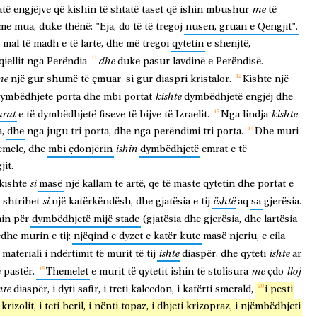
me
atë
engjëjve
që
kishin
të
shtatë
taset
që
ishin
mbushur
të
me
mua,
duke
thënë:
"Eja,
do
të
të
tregoj
nusen,
gruan
e
Qengjit".
mal
të
madh
e
të
lartë,
dhe
më
tregoi
qytetin
e
shenjtë,
dhe
qiellit
nga
Perëndia
duke
pasur
lavdinë
e
Perëndisë.
me
një
gur
shumë
të
çmuar,
si
gur
diaspri
kristalor.
Kishte
një
kishte
ymbëdhjetë
porta
dhe
mbi
portat
dymbëdhjetë
engjëj
dhe
rat
kishte
e
të
dymbëdhjetë
fiseve
të
bijve
të
Izraelit.
Nga
lindja
,
dhe
nga
jugu
tri
porta,
dhe
nga
perëndimi
tri
porta.
Dhe
muri
ishin
emele,
dhe
mbi
çdonjërin
dymbëdhjetë
emrat
e
të
it.
si
kishte
masë
një
kallam
të
artë,
që
të
maste
qytetin
dhe
portat
e
si
është
shtrihet
një
katërkëndësh,
dhe
gjatësia
e
tij
aq
sa
gjerësia.
min
për
dymbëdhjetë
mijë
stade
(gjatësia
dhe
gjerësia,
dhe
lartësia
edhe
murin
e
tij:
njëqind
e
dyzet
e
katër
kute
masë
njeriu,
e
cila
ishte
ishte
materiali
i
ndërtimit
të
murit
të
tij
diaspër,
dhe
qyteti
ar
me
lloj
ë
pastër.
Themelet
e
murit
të
qytetit
ishin
të
stolisura
çdo
hte
diaspër,
i
dyti
safir,
i
treti
kalcedon,
i
katërti
smerald,
i
pesti
krizolit,
i
teti
beril,
i
nënti
topaz,
i
dhjeti
krizopraz,
i
njëmbëdhjeti