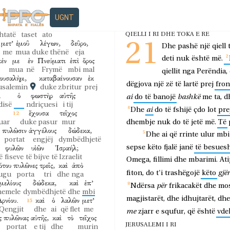
UGNT
πτὰ
φιάλας,
τῶν
shtatë
taset
ato
QIELLI I RI DHE TOKA E RE
μετ’
ἐμοῦ
λέγων,
δεῦρο,
21
Dhe
pashë
një
qiell
me
mua
duke thënë
eja
deti
nuk
është
më.
έν
με
ἐν
Πνεύματι
ἐπὶ
ὄρος
mua
në
Frymë
mbi
mal
qiellit
nga
Perëndia,
ουσαλὴμ,
καταβαίνουσαν
ἐκ
dëgjova
një
zë
të
lartë
prej
fron
usalemin
duke zbritur
prej
.
ὁ
φωστὴρ
αὐτῆς
ai
bashkë
do
të
banojë
me
ta,
d
disë
ndriçuesi
i tij
ai
Dhe
do
të
fshijë
çdo
lot
pre
ἔχουσα
τεῖχος
zuar
duke pasur
mur
dhembje
nuk
do
të
jetë
më.
Të
πυλῶσιν
ἀγγέλους
δώδεκα,
Dhe
ai
që
rrinte
ulur
mbi
portat
engjëj
dymbëdhjetë
φυλῶν
υἱῶν
Ἰσραήλ;
sepse
këto
fjalë
janë
të
besues
ë
fiseve
të bijve
të Izraelit
Omega,
fillimi
dhe
mbarimi.
Ati
ότου
πυλῶνες
τρεῖς,
καὶ
ἀπὸ
gjë
fiton,
do
t'i
trashëgojë
këto
ugu
porta
tri
dhe
nga
μελίους
δώδεκα,
καὶ
ἐπ’
për
Ndërsa
frikacakët
dhe
mos
hemele
dymbëdhjetë
dhe
mbi
magjistarët,
dhe
idhujtarët,
dhe
ρνίου.
καὶ
ὁ
λαλῶν
μετ’
 Qengjit
dhe
ai
që flet
me
me
zjarr
e
squfur,
që
është
vde
ς
πυλῶνας
αὐτῆς,
καὶ
τὸ
τεῖχος
JERUSALEMI I RI
portat
e tij
dhe
murin