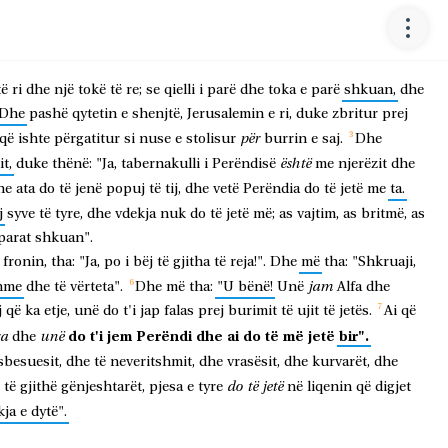
të
ri
dhe
një
tokë
të
re;
se
qielli
i
parë
dhe
toka
e
parë
shkuan,
dhe
Dhe
pashë
qytetin
e
shenjtë,
Jerusalemin
e
ri,
duke
zbritur
prej
për
që
ishte
përgatitur
si
nuse
e
stolisur
burrin
e
saj.
Dhe
është
it,
duke
thënë:
"Ja,
tabernakulli
i
Perëndisë
me
njerëzit
dhe
he
ata
do
të
jenë
popuj
të
tij,
dhe
vetë
Perëndia
do
të
jetë
me
ta.
j
syve
të
tyre,
dhe
vdekja
nuk
do
të
jetë
më;
as
vajtim,
as
britmë,
as
parat
shkuan".
fronin,
tha:
"Ja,
po
i
bëj
të
gjitha
të
reja!".
Dhe
më
tha:
"Shkruaji,
jam
hme
dhe
të
vërteta".
Dhe
më
tha:
"U
bënë!
Unë
Alfa
dhe
j
që
ka
etje,
unë
do
t'i
jap
falas
prej
burimit
të
ujit
të
jetës.
Ai
që
do
t'i
jem
Perëndi
dhe
ai
do
të
më
jetë
bir".
ra
unë
dhe
besuesit,
dhe
të
neveritshmit,
dhe
vrasësit,
dhe
kurvarët,
dhe
do
të
jetë
të
gjithë
gënjeshtarët,
pjesa
e
tyre
në
liqenin
që
digjet
kja
e
dytë".