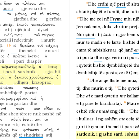
ς
ὅσον
τὸ
πλάτος.
καὶ
Dhe
erdhi
një
prej
të
sht
j
aq sa
gjerësia
dhe
shtatë
plagët
e
fundit,
dhe
foli
ων—
τὸ
μῆκος,
καὶ
τὸ
πλάτος,
gjatësia
dhe
gjerësia
Dhe
më
çoi
në
Frymë
mbi
një
ς
αὐτῆς,
ἑκατὸν
τεσσεράκοντα
Jerusalemin,
duke
zbritur
prej
n
e tij
njëqind
dyzet
ἐνδώμησις
τοῦ
τείχους
ishte
Ndriçimi
i
tij
i
ngjashëm
eriali i ndërtimit
i murit
mur
të
madh
e
të
lartë;
kishte
d
ῷ.
οἱ
θεμέλιοι
τοῦ
τείχους
em
emra
të
mbishkruar,
që
janë
tër
themelet
e murit
ιος
ὁ
πρῶτος
ἴασπις,
ὁ
tri
porta
dhe
nga
veriu
tri
porta
li
i pari
diaspër
i
qytetit
kishte
dymbëdhjetë
th
πέμπτος
σαρδόνυξ,
ὁ
ἕκτος
i pesti
sardonik
i gjashti
dymbëdhjetë
apostujve
të
Qengj
ον,
ὁ
δέκατος
χρυσόπρασος,
ὁ
Dhe
ai
që
fliste
me
mua,
az
i dhjeti
krizopraz
δώδεκα
πυλῶνες
tij,
dhe
murin
e
tij.
Dhe
qyteti
dymbëdhjetë
portat
ai
me
Dhe
e
mati
qytetin
kalla
νὸς
μαργαρίτου.
καὶ
ἡ
një
margaritari
dhe
e
tij
janë
të
barabarta).
Mati
καὶ
ναὸν
οὐκ
εἶδον
ἐν
edhe
masë
është
engjëlli.
Dhe
dhe
shenjtërore
nuk
pashë
në
ὸς
αὐτῆς
ἐστιν,
καὶ
τὸ
me
i
kulluar,
i
ngjashëm
qelq
t
ërore
e tij
është
dhe
is
guri
të
çmuar;
themeli
i
parë
ήνης,
ἵνα
φαίνωσιν
αὐτῇ,
ἡ
sardonik,
i
gjashti
sard,
i
shtati
hënës
që
të shndrisin
atij