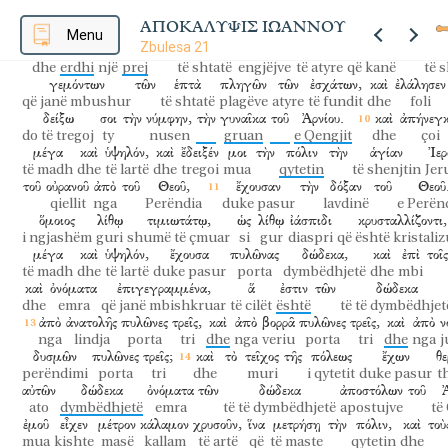
καὶ
θείῳ,
ὅ
ἐστιν
ὁ
θάνατος
ὁ
δεύτερος.
ΑΠΟΚΑΛΥΨΙΣ ΙΩΑΝΝΟΥ
dhe
squfuri
e cila
është
vdekja
e dyta
Menu
Zbulesa 21
καὶ
ἦλθεν
εἷς
ἐκ
τῶν
ἑπτὰ
ἀγγέλων,
τῶν
ἐχόντων
τὰς
ἑ
dhe
erdhi
një
prej
të shtatë
engjëjve
të atyre
që kanë
të 
γεμόντων
τῶν
ἑπτὰ
πληγῶν
τῶν
ἐσχάτων,
καὶ
ἐλάλησεν
që janë mbushur
të shtatë
plagëve
atyre
të fundit
dhe
foli
δείξω
σοι
τὴν
νύμφην,
τὴν
γυναῖκα
τοῦ
Ἀρνίου.
καὶ
ἀπήνεγκ
do të tregoj
ty
nusen
gruan
e Qengjit
dhe
çoi
μέγα
καὶ
ὑψηλόν,
καὶ
ἔδειξέν
μοι
τὴν
πόλιν
τὴν
ἁγίαν
Ἰερ
të madh
dhe
të lartë
dhe
tregoi
mua
qytetin
të shenjtin
Jer
τοῦ
οὐρανοῦ
ἀπὸ
τοῦ
Θεοῦ,
ἔχουσαν
τὴν
δόξαν
τοῦ
Θεοῦ
qiellit
nga
Perëndia
duke pasur
lavdinë
e Perën
ὅμοιος
λίθῳ
τιμιωτάτῳ,
ὡς
λίθῳ
ἰάσπιδι
κρυσταλλίζοντι,
i ngjashëm
guri
shumë të çmuar
si
gur
diaspri
që është kristali
μέγα
καὶ
ὑψηλόν,
ἔχουσα
πυλῶνας
δώδεκα,
καὶ
ἐπὶ
τοῖς
të madh
dhe
të lartë
duke pasur
porta
dymbëdhjetë
dhe
mbi
καὶ
ὀνόματα
ἐπιγεγραμμένα,
ἅ
ἐστιν
τῶν
δώδεκα
dhe
emra
që janë mbishkruar
të cilët
është
të të dymbëdhjet
ἀπὸ
ἀνατολῆς
πυλῶνες
τρεῖς,
καὶ
ἀπὸ
βορρᾶ
πυλῶνες
τρεῖς,
καὶ
ἀπὸ
ν
nga
lindja
porta
tri
dhe
nga
veriu
porta
tri
dhe
nga
j
δυσμῶν
πυλῶνες
τρεῖς;
καὶ
τὸ
τεῖχος
τῆς
πόλεως
ἔχων
θε
perëndimi
porta
tri
dhe
muri
i qytetit
duke pasur
t
αὐτῶν
δώδεκα
ὀνόματα
τῶν
δώδεκα
ἀποστόλων
τοῦ
Ἀ
ato
dymbëdhjetë
emra
të të dymbëdhjetë
apostujve
të
ἐμοῦ
εἶχεν
μέτρον
κάλαμον
χρυσοῦν,
ἵνα
μετρήσῃ
τὴν
πόλιν,
καὶ
τοὺ
mua
kishte
masë
kallam
të artë
që
të maste
qytetin
dhe