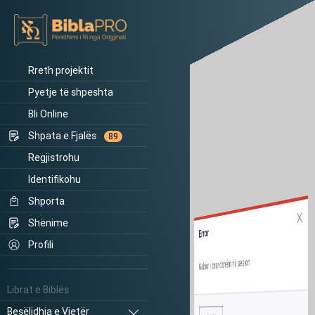
Rreth projektit
Pyetje të shpeshta
Bli Online
Shpata e Fjalës
89
Regjistrohu
Identifikohu
Shporta
Shënime
Error
Profili
Gabim i brendshëm në sesion.
Librat e Biblës
Besëlidhja e Vjetër