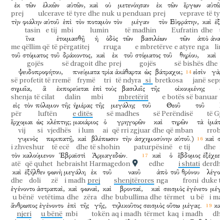
ἐκ
τῶν
ἑλκῶν
αὐτῶν,
καὶ
οὐ
μετενόησαν
ἐκ
τῶν
ἔργων
αὐτῶ
prej
ulcerave
të tyre
dhe
nuk
u penduan
prej
veprave
të t
τὴν
φιάλην
αὐτοῦ
ἐπὶ
τὸν
ποταμὸν
τὸν
μέγαν
τὸν
Εὐφράτην,
καὶ
ἐ
tasin
e tij
mbi
lumin
të madhin
Eufratin
dhe
ἵνα
ἑτοιμασθῇ
ἡ
ὁδὸς
τῶν
βασιλέων
τῶν
ἀπὸ
ἀν
me qëllim që
të përgatitej
rruga
e mbretërve
e atyre
nga
l
τοῦ
στόματος
τοῦ
δράκοντος,
καὶ
ἐκ
τοῦ
στόματος
τοῦ
θηρίου,
καὶ
gojës
së dragoit
dhe
prej
gojës
së bishës
dhe
ψευδοπροφήτου,
πνεύματα
τρία
ἀκάθαρτα
ὡς
βάτραχοι;
εἰσὶν
γὰ
së profetit të rremë
frymë
tri
të ndyra
si
bretkosa
janë
sep
σημεῖα,
ἃ
ἐκπορεύεται
ἐπὶ
τοὺς
βασιλεῖς
τῆς
οἰκουμένης
shenja
të cilat
dalin
mbi
mbretërit
e botës së banuar
εἰς
τὸν
πόλεμον
τῆς
ἡμέρας
τῆς
μεγάλης
τοῦ
Θεοῦ
τοῦ
për
luftën
e ditës
së madhes
së Perëndisë
të 
ἔρχομαι
ὡς
κλέπτης;
μακάριος
ὁ
γρηγορῶν
καὶ
τηρῶν
τὰ
ἱμάτ
vij
si
vjedhës
i lum
ai
që rri zgjuar
dhe
që mban
rro
γυμνὸς
περιπατῇ,
καὶ
βλέπωσιν
τὴν
ἀσχημοσύνην
αὐτοῦ.)
καὶ
i zhveshur
të ecë
dhe
të shohin
paturpësinë
e tij
dhe
τὸν
καλούμενον
Ἑβραϊστὶ
Ἁρμαγεδών.
καὶ
ὁ
ἕβδομος
ἐξέχεε
atë
që quhet
hebraisht
Harmagedon
edhe
i shtati
derdh
καὶ
ἐξῆλθεν
φωνὴ
μεγάλη
ἐκ
τοῦ
ναοῦ
ἀπὸ
τοῦ
θρόνου
λέγο
dhe
doli
zë
i madh
prej
shenjtërores
nga
froni
duke 
ἐγένοντο
ἀστραπαὶ,
καὶ
φωναὶ,
καὶ
βρονταί,
καὶ
σεισμὸς
ἐγένετο
μέγ
u bënë
vetëtima
dhe
zëra
dhe
bubullima
dhe
tërmet
u bë
i m
ἄνθρωπος
ἐγένοντο
ἐπὶ
τῆς
γῆς,
τηλικοῦτος
σεισμὸς
οὕτω
μέγας.
κα
njeri
u bënë
mbi
tokën
aq i madh
tërmet
kaq
i madh
d