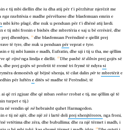
sin
e
tij
mbi
diellin
dhe
iu
dha
atij
për
t'i
përzhitur
njerëzit
me
nga
n
nxehtësia
e
madhe
përvëluese
dhe
blasfemuan
emrin
e
n
mbi
këto
plagë,
dhe
nuk
u
penduan
për
t'i
dhënë
atij
lavdi.
in
e
tij
mbi
fronin
e
bishës
dhe
mbretëria
e
saj
u
bë
errësirë,
dhe
e
prej
dhembjes,
dhe
blasfemuan
Perëndinë
e
qiellit
prej
erave
të
tyre,
dhe
nuk
u
penduan
për
veprat
e
tyre.
asin
e
tij
mbi
lumin
e
madh,
Eufratin,
dhe
uji
i
tij
u
tha,
me
qëllim
vijnë
të
dilnin
rve
që
nga
lindja
e
diellit.
Dhe
pashë
prej
gojës
së
s,
dhe
prej
gojës
së
profetit
të
rremë
tri
frymë
të
ndyra
si
për
frymëra
demonësh
që
bëjnë
shenja,
të
cilat
dalin
te
mbretërit
e
edhin
për
luftën
e
ditës
së
madhe
të
Perëndisë,
të
veshur
m
ai
që
rri
zgjuar
dhe
që
mban
rrobat
e
tij,
me
qëllim
që
të
hin
turpet
e
tij.)
në
ata
në
vendin
që
hebraisht
quhet
Harmagedon.
sin
e
tij
në
ajër,
dhe
një
zë
i
lartë
doli
prej
shenjtërores,
nga
froni,
ënë
vetëtima
dhe
zëra,
dhe
bubullima;
dhe
ra
një
tërmet
i
madh,
i
ishte
eriu
u
bë
mbi
tokë,
kaq
shumë
tërmet
i
madh
.
Dhe
qyteti
i