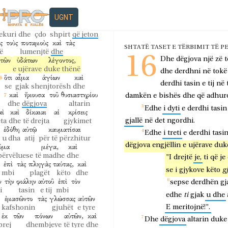
dhe
e ligë
mbi
njerëzit
ἰκόνι
αὐτοῦ.
καὶ
ὁ
δεύτερος
UGNT
gurën
e saj
edhe
i dyti
οῦ,
καὶ
πᾶσα
ψυχὴ
ζῶσα
dekuri
dhe
çdo
shpirt
që jeton
ἰς
τοὺς
ποταμοὺς
καὶ
τὰς
SHTATË TASET E TËRBIMIT TË P
ë
lumenjtë
dhe
16
τῶν
ὑδάτων
λέγοντος,
Dhe
dëgjova
një
zë
t
e ujërave
duke thënë
dhe
derdhni
në
tokë
ὅτι
αἷμα
ἁγίων
καὶ
derdhi
tasin
e
tij
në
se
gjak
shenjtorësh
dhe
.
καὶ
ἤκουσα
τοῦ
θυσιαστηρίου
damkën
e
bishës
dhe
që
adhur
dhe
dëgjova
altarin
Edhe
i
dyti
e
derdhi
tasin
αὶ
καὶ
δίκαιαι
αἱ
κρίσεις
gjallë
në
det
ngordhi.
eta
dhe
të drejta
gjykimet
ἐδόθη
αὐτῷ
καυματίσαι
Edhe
i
treti
e
derdhi
tasi
u dha
atij
për të përzhitur
dëgjova
engjëllin
e
ujërave
duk
ῦμα
μέγα,
καὶ
përvëluese
të madhe
dhe
"I
drejtë
je,
ti
që
je
ἐπὶ
τὰς
πληγὰς
ταύτας,
καὶ
g
se
i
gjykove
këto
mbi
plagët
këto
dhe
ν
τὴν
φιάλην
αὐτοῦ
ἐπὶ
τὸν
sepse
derdhën
gj
i
tasin
e tij
mbi
ti
edhe
gjak
u
dhe
ἐμασῶντο
τὰς
γλώσσας
αὐτῶν
E
meritojnë!".
kafshonin
gjuhët
e tyre
ἐκ
τῶν
πόνων
αὐτῶν,
καὶ
Dhe
dëgjova
altarin
duke
prej
dhembjeve
të tyre
dhe