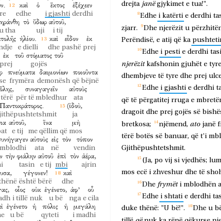
janë
ν.
καὶ
ὁ
ἕκτος
ἐξέχεεν
drejta
gjykimet
e
tua!".
yre
edhe
i gjashti
derdhi
Edhe
i
katërti
e
derdhi
ta
ξηράνθη
τὸ
ὕδωρ
αὐτοῦ,
zjarr.
Dhe
njerëzit
u
përzhitë
u tha
uji
i tij
ατολῆς
ἡλίου.
καὶ
εἶδον
ἐκ
Perëndisë,
e
atij
që
ka
pushteti
indje
e dielli
dhe
pashë
prej
Edhe
i
pesti
e
derdhi
tas
ἐκ
τοῦ
στόματος
τοῦ
njerëzit
prej
gojës
kafshonin
gjuhët
e
tyr
ρ
πνεύματα
δαιμονίων
ποιοῦντα
dhembjeve
të
tyre
dhe
prej
ulc
se
frymëra
demonësh
që bëjnë
ὅλης,
συναγαγεῖν
αὐτοὺς
Edhe
i
gjashti
e
derdhi
t
tërë
për të mbledhur
ata
që
të
përgatitej
rruga
e
mbretë
Παντοκράτορος.
(ἰδοὺ,
dragoit
dhe
prej
gojës
së
bishë
Gjithëpushtetshmit
ja
ια
αὐτοῦ,
ἵνα
μὴ
ato
bretkosa;
njëmend,
janë
bat
e tij
me qëllim që
mos
tërë
botës
së
banuar,
që
t'i
mbl
συνήγαγεν
αὐτοὺς
εἰς
τὸν
τόπον
mblodhi
ata
në
vendin
Gjithëpushtetshmit.
ν
τὴν
φιάλην
αὐτοῦ
ἐπὶ
τὸν
ἀέρα,
(Ja,
po
vij
si
vjedhës;
lu
i
tasin
e tij
mbi
ajrin
υσα,
γέγονεν!
καὶ
mos
ecë
i
zhveshur
dhe
të
sho
thënë
është bërë
dhe
frymët
Dhe
i
mblodhën
ας,
οἷος
οὐκ
ἐγένετο,
ἀφ’
οὗ
Edhe
i
shtati
e
derdhi
ta
adh
i tillë
nuk
u bë
nga
e cila
ὶ
ἐγένετο
ἡ
πόλις
ἡ
μεγάλη
duke
thënë:
"U
bë!".
Dhe
u
b
he
u bë
qyteti
i madhi
që
tillë
nuk
ka
rënë
qëkurse
nj