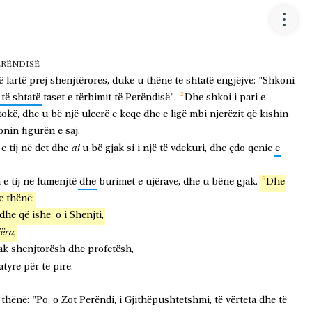
ERËNDISË
ë
lartë
prej
shenjtërores,
duke
u
thënë
të
shtatë
engjëjve:
"Shkoni
të
shtatë
taset
e
tërbimit
të
Perëndisë".
Dhe
shkoi
i
pari
e
tokë,
dhe
u
bë
një
ulcerë
e
keqe
dhe
e
ligë
mbi
njerëzit
që
kishin
onin
figurën
e
saj.
ai
e
tij
në
det
dhe
u
bë
gjak
si
i
një
të
vdekuri,
dhe
çdo
qenie
e
n
e
tij
në
lumenjtë
dhe
burimet
e
ujërave,
dhe
u
bënë
gjak.
Dhe
e
thënë:
dhe
që
ishe,
o
i
Shenjti,
jëra
;
ak
shenjtorësh
dhe
profetësh,
atyre
për
të
pirë.
thënë:
"Po,
o
Zot
Perëndi,
i
Gjithëpushtetshmi,
të
vërteta
dhe
të