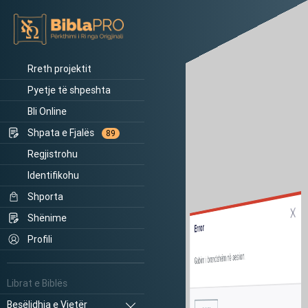
Rreth projektit
Pyetje të shpeshta
Bli Online
Shpata e Fjalës
89
Regjistrohu
Identifikohu
Shporta
Shënime
Error
Profili
Gabim i brendshëm në sesion.
Librat e Biblës
Besëlidhja e Vjetër