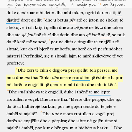
καὶ
ὅτε
ἔφαγον
αὐτό,
ἐπικράνθη
ἡ
κοιλία
μου.
καὶ
λέγουσίν
dhe
të
mos
i
shkruash
ato".
Dhe
engjëlli
të
cilin
e
pashë
dhe
kur
hëngra
atë
u hidhërua
barku
im
dhe
thonë
duke
qëndruar
mbi
detin
dhe
mbi
tokën,
ngriti
dorën
e
tij
të
μοι,
δεῖ
σε
πάλιν
προφητεῦσαι
ἐπὶ
λαοῖς,
καὶ
mua
duhet
ti
përsëri
për të profetizuar
mbi
popuj
dhe
për
djathtë
drejt
qiellit
dhe
u
betua
atë
që
jeton
në
shekuj
të
ἔθνεσιν,
καὶ
γλώσσαις,
καὶ
βασιλεῦσιν
πολλοῖς.
që
janë
si
shekujve,
i
cili
krijoi
qiellin
dhe
ato
në
të,
dhe
tokën
kombe
dhe
gjuhëra
dhe
mbretër
shumë
që
janë
si
që
janë
dhe
ato
në
të,
dhe
detin
dhe
ato
në
të,
se
nuk
do
të
ketë
më
vonesë,
por
në
ditët
e
tingullit
të
engjëllit
të
shtatë,
kur
do
t'i
bjerë
trumbetës,
atëherë
do
të
përfundohet
misteri
i
Perëndisë,
siç
u
shpalli
lajm
të
mirë
skllevërve
të
vet,
profetëve.
Dhe
zëri
të
cilin
e
dëgjova
prej
qiellit,
foli
përsëri
me
më
dhe
mua
dhe
tha:
"Shko
merre
rrotullën
që
është
e
hapur
në
dorën
e
engjëllit
që
qëndron
mbi
detin
dhe
mbi
tokën".
unë
Dhe
shkova
tek
engjëlli,
duke
i
thënë
të
më
jepte
ai
ajo
rrotullën
e
vogël.
Dhe
më
tha:
"Merre
dhe
përpije;
dhe
do
të
ta
hidhërojë
barkun,
por
në
gojën
tënde
do
të
jetë
e
unë
ëmbël
si
mjaltë".
Dhe
e
mora
rrotullën
e
vogël
prej
dorës
së
engjëllit
dhe
e
përpiva;
dhe
ishte
në
gojën
time
si
mjaltë
i
ëmbël,
por
kur
e
hëngra,
m'u
hidhërua
barku.
Dhe