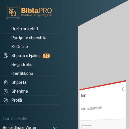
Rreth projektit
Pyetje të shpeshta
Bli Online
Shpata e Fjalës
89
Regjistrohu
Identifikohu
Shporta
Shënime
Error
Profili
Gabim i brendshëm në sesion.
Librat e Biblës
Besëlidhja e Vjetër