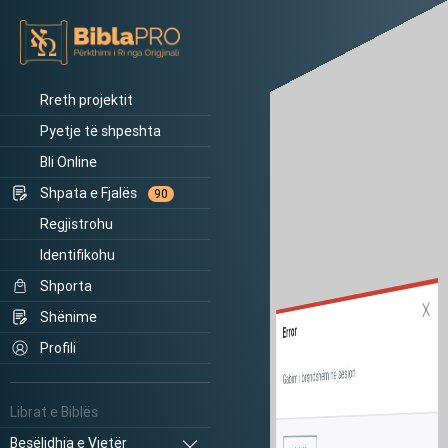
Rreth projektit
Pyetje të shpeshta
Bli Online
Shpata e Fjalës
90
Regjistrohu
Identifikohu
Shporta
Shënime
Error
Profili
Gabim i brendshëm në sesion.
Librat e Biblës
Besëlidhja e Vjetër