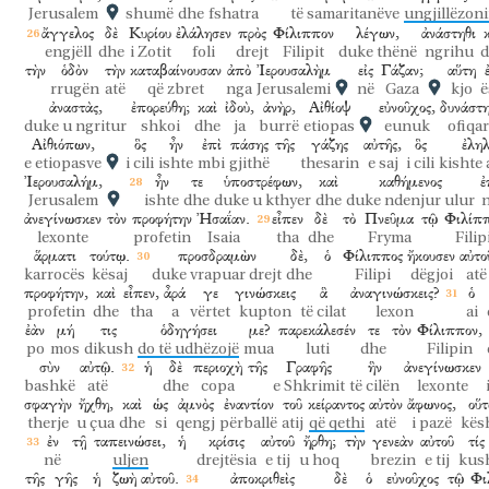
Jerusalem
shumë
dhe
fshatra
të samaritanëve
ungjillëzon
ἄγγελος
δὲ
Κυρίου
ἐλάλησεν
πρὸς
Φίλιππον
λέγων,
ἀνάστηθι
engjëll
dhe
i Zotit
foli
drejt
Filipit
duke thënë
ngrihu
d
τὴν
ὁδὸν
τὴν
καταβαίνουσαν
ἀπὸ
Ἰερουσαλὴμ
εἰς
Γάζαν;
αὕτη
rrugën
atë
që zbret
nga
Jerusalemi
në
Gaza
kjo
ë
ἀναστὰς,
ἐπορεύθη;
καὶ
ἰδοὺ,
ἀνὴρ,
Αἰθίοψ
εὐνοῦχος,
δυνάστη
duke u ngritur
shkoi
dhe
ja
burrë
etiopas
eunuk
ofiqar
Αἰθιόπων,
ὃς
ἦν
ἐπὶ
πάσης
τῆς
γάζης
αὐτῆς,
ὃς
ἐληλ
e etiopasve
i cili
ishte
mbi
gjithë
thesarin
e saj
i cili
kishte
Ἰερουσαλήμ,
ἦν
τε
ὑποστρέφων,
καὶ
καθήμενος
ἐ
Jerusalem
ishte
dhe
duke u kthyer
dhe
duke ndenjur ulur
ἀνεγίνωσκεν
τὸν
προφήτην
Ἠσαΐαν.
εἶπεν
δὲ
τὸ
Πνεῦμα
τῷ
Φιλίπ
lexonte
profetin
Isaia
tha
dhe
Fryma
Filip
ἅρματι
τούτῳ.
προσδραμὼν
δὲ,
ὁ
Φίλιππος
ἤκουσεν
αὐτο
karrocës
kësaj
duke vrapuar drejt
dhe
Filipi
dëgjoi
atë
προφήτην,
καὶ
εἶπεν,
ἆρά
γε
γινώσκεις
ἃ
ἀναγινώσκεις?
ὁ
profetin
dhe
tha
a
vërtet
kupton
të cilat
lexon
ai
ἐὰν
μή
τις
ὁδηγήσει
με?
παρεκάλεσέν
τε
τὸν
Φίλιππον,
po
mos
dikush
do të udhëzojë
mua
luti
dhe
Filipin
σὺν
αὐτῷ.
ἡ
δὲ
περιοχὴ
τῆς
Γραφῆς
ἣν
ἀνεγίνωσκεν
bashkë
atë
dhe
copa
e Shkrimit
të cilën
lexonte
σφαγὴν
ἤχθη,
καὶ
ὡς
ἀμνὸς
ἐναντίον
τοῦ
κείραντος
αὐτὸν
ἄφωνος,
οὕτ
therje
u çua
dhe
si
qengj
përballë
atij
që qethi
atë
i pazë
kës
ἐν
τῇ
ταπεινώσει,
ἡ
κρίσις
αὐτοῦ
ἤρθη;
τὴν
γενεὰν
αὐτοῦ
τίς
në
uljen
drejtësia
e tij
u hoq
brezin
e tij
kus
τῆς
γῆς
ἡ
ζωὴ
αὐτοῦ.
ἀποκριθεὶς
δὲ
ὁ
εὐνοῦχος
τῷ
Φι