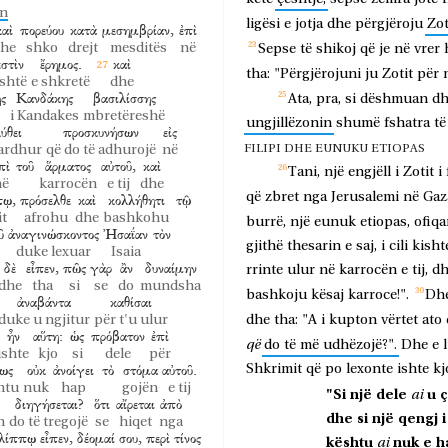
in
ligësi
e
jotja
dhe
përgjëroju
Zot
καὶ
πορεύου
κατὰ
μεσημβρίαν,
ἐπὶ
he
shko
drejt
mesditës
në
Sepse
të
shikoj
që
je
në
vrer
ἐστὶν
ἔρημος.
καὶ
tha:
"Përgjërojuni
ju
Zotit
për
shtë
e shkretë
dhe
ς
Κανδάκης
βασιλίσσης
Ata,
pra,
si
dëshmuan
dh
i Kandakes
mbretëreshë
ungjillëzonin
shumë
fshatra
të
ύθει
προσκυνήσων
εἰς
 ardhur
që do të adhurojë
në
FILIPI DHE EUNUKU ETIOPAS
πὶ
τοῦ
ἅρματος
αὐτοῦ,
καὶ
Tani,
një
engjëll
i
Zotit
i
në
karrocën
e tij
dhe
që
zbret
nga
Jerusalemi
në
Gaz
πῳ,
πρόσελθε
καὶ
κολλήθητι
τῷ
it
afrohu
dhe
bashkohu
burrë,
një
eunuk
etiopas,
ofiqa
ῦ
ἀναγινώσκοντος
Ἠσαΐαν
τὸν
gjithë
thesarin
e
saj,
i
cili
kisht
duke lexuar
Isaia
δὲ
εἶπεν,
πῶς
γὰρ
ἂν
δυναίμην
rrinte
ulur
në
karrocën
e
tij,
dh
dhe
tha
si
se
do
mundsha
bashkoju
kësaj
karroce!".
Dh
ἀναβάντα
καθίσαι
duke u ngjitur
për t'u ulur
dhe
tha:
"A
i
kupton
vërtet
ato
ἦν
αὕτη:
ὡς
πρόβατον
ἐπὶ
që
do
të
më
udhëzojë?".
Dhe
e
ishte
kjo
si
dele
për
ως
οὐκ
ἀνοίγει
τὸ
στόμα
αὐτοῦ.
Shkrimit
që
po
lexonte
ishte
kj
htu
nuk
hap
gojën
e tij
"Si
një
dele
u
ai
διηγήσεται?
ὅτι
αἴρεται
ἀπὸ
dhe
si
një
qengj
i
h
do të tregojë
se
hiqet
nga
λίππῳ
εἶπεν,
δέομαί
σου,
περὶ
τίνος
kështu
nuk
e
h
ai