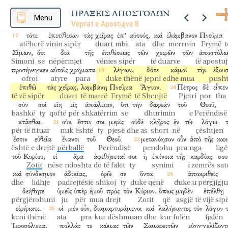
καταβάντες,
προσηύξαντο
περὶ
αὐτῶν,
ὅπως
λάβωσιν
Πνεῦμα
Ἅγιο
duke zbritur
u lutën
për
ata
që
të merrnin
Frymë
të She
ΠΡΑΞΕΙΣ ΑΠΟΣΤΟΛΩΝ
ἐπ’
οὐδενὶ
Menu
αὐτῶν
ἐπιπεπτωκός,
μόνον
δὲ
βεβαπτισμένοι
ὑπῆρχον
Veprat e Apostujve 8
mbi
asnjë
të atyre
duke pasë rënë
vetëm
por
pagëzuar
ishin
τότε
ἐπετίθεσαν
τὰς
χεῖρας
ἐπ’
αὐτούς,
καὶ
ἐλάμβανον
Πνεῦμα
atëherë
vinin sipër
duart
mbi
ata
dhe
merrnin
Frymë
t
Σίμων,
ὅτι
διὰ
τῆς
ἐπιθέσεως
τῶν
χειρῶν
τῶν
ἀποστόλω
Simoni
se
nëpërmjet
vënies sipër
të duarve
të apostuj
προσήνεγκεν
αὐτοῖς
χρήματα
λέγων,
δότε
κἀμοὶ
τὴν
ἐξουσ
ofroi
atyre
para
duke thënë
jepni
edhe mua
pusht
ἐπιθῶ
τὰς
χεῖρας,
λαμβάνῃ
Πνεῦμα
Ἅγιον.
Πέτρος
δὲ
εἶπεν
të vë sipër
duart
të marrë
Frymë
të Shenjtë
Pjetri
por
tha
σὺν
σοὶ
εἴη
εἰς
ἀπώλειαν,
ὅτι
τὴν
δωρεὰν
τοῦ
Θεοῦ,
bashkë
ty
qoftë
për
shkatërrim
se
dhurimin
e Perëndisë
κτᾶσθαι.
οὐκ
ἔστιν
σοι
μερὶς
οὐδὲ
κλῆρος
ἐν
τῷ
λόγῳ
për të fituar
nuk
është
ty
pjesë
dhe as
short
në
çështjen
ἔστιν
εὐθεῖα
ἔναντι
τοῦ
Θεοῦ.
μετανόησον
οὖν
ἀπὸ
τῆς
κακ
është
e drejtë
përballë
Perëndisë
pendohu
pra
nga
ligë
τοῦ
Κυρίου,
εἰ
ἄρα
ἀφεθήσεταί
σοι
ἡ
ἐπίνοια
τῆς
καρδίας
σου
Zotit
nëse
ndoshta
do të falet
ty
synimi
i zemrës
sat
καὶ
σύνδεσμον
ἀδικίας,
ὁρῶ
σε
ὄντα.
ἀποκριθεὶς
dhe
lidhje
padrejtësie
shikoj
ty
duke qenë
duke u përgjigju
δεήθητε
ὑμεῖς
ὑπὲρ
ἐμοῦ
πρὸς
τὸν
Κύριον,
ὅπως
μηδὲν
ἐπέλθῃ
përgjërohuni
ju
për
mua
drejt
Zotit
që
asgjë
të vijë sip
εἰρήκατε.
οἱ
μὲν
οὖν,
διαμαρτυράμενοι
καὶ
λαλήσαντες
τὸν
λόγον
keni thënë
ata
pra
kur dëshmuan
dhe
kur folën
fjalën
Ἱεροσόλυμα,
πολλάς
τε
κώμας
τῶν
Σαμαρειτῶν
εὐηγγελίζοντ