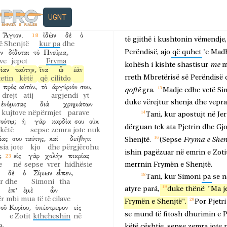
ν.
οὐδέπω
γὰρ
ἦν
SIMON MAGJISTARI
njtë
ende nuk
sepse
ishte
Tani,
në
qytet
ishte
duke
UGNT
εἰς
τὸ
ὄνομα
τοῦ
Κυρίου
Ἰησοῦ.
me
në
emrin
e Zotit
Jezus
Samarisë
një
burrë
emrin
S
Ἅγιον.
ἰδὼν
δὲ
ὁ
të
gjithë
i
kushtonin
vëmendje,
ë Shenjtë
kur pa
dhe
ν
δίδοται
τὸ
Πνεῦμα,
Perëndisë,
ajo
që
quhet
'e
Madh
ve
jepet
Fryma
me
kohësh
i
kishte
shastisur
m
ίαν
ταύτην,
ἵνα
ᾧ
ἐὰν
rreth
Mbretërisë
së
Perëndisë
etin
këtë
që
cilitdo
πρὸς
αὐτόν,
τὸ
ἀργύριόν
σου,
qoftë
gra.
Madje
edhe
vetë
Si
drejt
atij
argjendi
yt
duke
vërejtur
shenja
dhe
vepra
ἐνόμισας
διὰ
χρημάτων
kujtove
nëpërmjet
parave
Tani,
kur
apostujt
në
Je
τούτῳ;
ἡ
γὰρ
καρδία
σου
οὐκ
dërguan
tek
ata
Pjetrin
dhe
Gjo
këtë
sepse
zemra
jote
nuk
ίας
σου
ταύτης,
καὶ
δεήθητι
Fryma
e
Shen
Shenjtë.
(Sepse
sia
jote
kjo
dhe
përgjërohu
ishin
pagëzuar
në
emrin
e
Zoti
;
εἰς
γὰρ
χολὴν
πικρίας
e
në
sepse
vrer
hidhësie
merrnin
Frymën
e
Shenjtë.
δὲ
ὁ
Σίμων
εἶπεν,
Tani,
kur
Simoni
pa
se
n
r
dhe
Simoni
tha
ἐπ’
ἐμὲ
ὧν
atyre
pará,
duke
thënë:
"Ma
j
ër
mbi
mua
të të cilave
Frymën
e
Shenjtë".
Por
Pjetri
τοῦ
Κυρίου,
ὑπέστρεφον
εἰς
se
mund
të
fitosh
dhurimin
e
P
e Zotit
ktheheshin
në
ο.
këtë
çështje,
sepse
zemra
jote