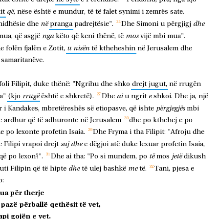
që
it
,
nëse
është
e
mundur,
të
të
falet
synimi
i
zemrës
sate.
në
dhe
hidhësie
dhe
pranga
padrejtësie".
Dhe
Simoni
u
përgjigj
nga
mos
mua,
që
asgjë
këto
që
keni
thënë,
të
vijë
mbi
mua".
u
nisën
e
folën
fjalën
e
Zotit,
të
ktheheshin
në
Jerusalem
dhe
samaritanëve.
foli
Filipit,
duke
thënë:
"Ngrihu
dhe
shko
drejt
jugut,
në
rrugën
rrugë
ai
e
a"
(kjo
është
e
shkretë).
Dhe
u
ngrit
shkoi.
Dhe
ja,
një
përgjegjës
r
i
Kandakes,
mbretëreshës
së
etiopasve,
që
ishte
mbi
e
ardhur
që
të
adhuronte
në
Jerusalem
dhe
po
kthehej
e
po
e
po
lexonte
profetin
Isaia.
Dhe
Fryma
i
tha
Filipit:
"Afroju
dhe
saj
dhe
e
Filipi
vrapoi
drejt
e
dëgjoi
atë
duke
lexuar
profetin
Isaia,
të
jetë
që
po
lexon?".
Dhe
ai
tha:
"Po
si
mundem,
po
mos
dikush
dhe
me
luti
Filipin
që
të
hipte
të
ulej
bashkë
të.
Tani,
pjesa
e
o:
çua
për
therje
pazë
përballë
qethësit
të
vet,
api
gojën
e
vet.