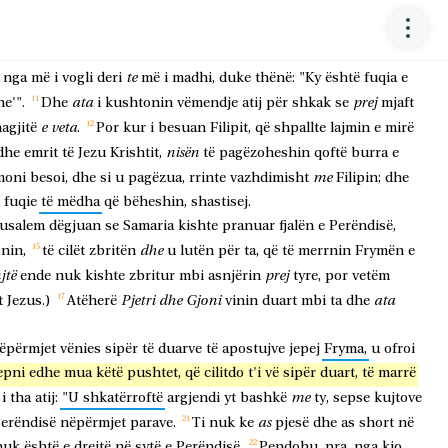
ushtruar
më
përpara
magjinë
dhe
duke
shastisur
popullin
e
për
imon,
që
thoshte
veten
e
vet
se
ishte
dikush
i
madh,
të
cilit
te
nga
më
i
vogli
deri
më
i
madhi,
duke
thënë:
"Ky
është
fuqia
e
ata
prej
e'".
Dhe
i
kushtonin
vëmendje
atij
për
shkak
se
mjaft
e
veta
agjitë
.
Por
kur
i
besuan
Filipit,
që
shpallte
lajmin
e
mirë
nisën
dhe
emrit
të
Jezu
Krishtit,
të
pagëzoheshin
qoftë
burra
e
me
moni
besoi,
dhe
si
u
pagëzua,
rrinte
vazhdimisht
Filipin;
dhe
fuqie
të
mëdha
që
bëheshin,
shastisej.
rusalem
dëgjuan
se
Samaria
kishte
pranuar
fjalën
e
Perëndisë,
dhe
nin,
të
cilët
zbritën
u
lutën
për
ta,
që
të
merrnin
Frymën
e
jtë
prej
ende
nuk
kishte
zbritur
mbi
asnjërin
tyre,
por
vetëm
Pjetri
dhe
Gjoni
ata
t
Jezus.)
Atëherë
vinin
duart
mbi
ta
dhe
ëpërmjet
vënies
sipër
të
duarve
të
apostujve
jepej
Fryma,
u
ofroi
epni
edhe
mua
këtë
pushtet,
që
cilitdo
t'i
vë
sipër
duart,
të
marrë
me
i
tha
atij:
"U
shkatërroftë
argjendi
yt
bashkë
ty,
sepse
kujtove
as
erëndisë
nëpërmjet
parave.
Ti
nuk
ke
pjesë
dhe
as
short
në
nuk
është
e
drejtë
në
sytë
e
Perëndisë.
Pendohu,
pra,
nga
kjo