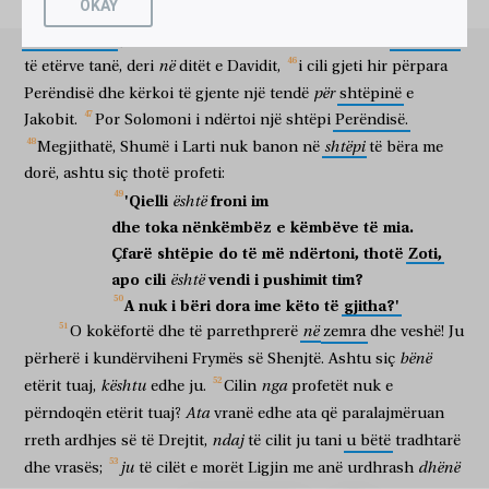
OKAY
qiellit
pa
lavdi
të Perëndisë
dhe
Jezusin
duke qëndruar
nga
dorëzim,
etërit
tanë
edhe
e
futën
me
Jozueun
në
tokën
e
δεξιῶν
τοῦ
Θεοῦ,
καὶ
εἶπεν,
ἰδοὺ,
θεωρῶ
τοὺς
οὐρανοὺς
prej
shpronësuar
kombeve,
të
cilat
Perëndia
i
dëboi
para
syve
e djathtë
e Perëndisë
dhe
tha
ja
vërej
qiejt
διηνοιγμένους,
καὶ
τὸν
Υἱὸν
τοῦ
Ἀνθρώπου
ἐκ
δεξιῶν
në
të
etërve
tanë,
deri
ditët
e
Davidit,
i
cili
gjeti
hir
përpara
që janë hapur
dhe
Birin
e Njeriut
nga
e djathtë
për
Perëndisë
dhe
kërkoi
të
gjente
një
tendë
shtëpinë
e
ἑστῶτα
τοῦ
Θεοῦ.
κράξαντες
δὲ
φωνῇ
duke qëndruar
e Perëndisë
duke bërtitur
dhe
zë
Jakobit.
Por
Solomoni
i
ndërtoi
një
shtëpi
Perëndisë.
μεγάλῃ,
συνέσχον
τὰ
ὦτα
αὐτῶν,
καὶ
ὥρμησαν
ὁμοθυμαδὸν
shtëpi
Megjithatë,
Shumë
i
Larti
nuk
banon
në
të
bëra
me
të madh
mbyllën
veshët
e tyre
dhe
u turrën
me një mendje
ἐπ’
αὐτόν.
καὶ
ἐκβαλόντες
ἔξω
τῆς
πόλεως,
dorë,
ashtu
siç
thotë
profeti:
mbi
atë
dhe
kur nxorën
jashtë
qytetit
'Qielli
froni
im
është
ἐλιθοβόλουν.
καὶ
οἱ
μάρτυρες
ἀπέθεντο
τὰ
ἱμάτια
dhe
toka
nënkëmbëz
e
këmbëve
të
mia.
qëllonin me gurë
dhe
dëshmitarët
hodhën
rrobat
αὐτῶν,
παρὰ
τοὺς
πόδας
νεανίου
καλουμένου
Σαύλου.
καὶ
Çfarë
shtëpie
do
të
më
ndërtoni,
thotë
Zoti,
e tyre
pranë
këmbëve
të të riu
që quhet
Saul
dhe
apo
cili
vendi
i
pushimit
tim?
është
ἐλιθοβόλουν
τὸν
Στέφανον,
ἐπικαλούμενον
καὶ
λέγοντα,
qëllonin me gurë
Stefanin
duke thirrur
dhe
duke thënë
A
nuk
i
bëri
dora
ime
këto
të
gjitha?'
Κύριε
Ἰησοῦ,
δέξαι
τὸ
πνεῦμά
μου.
θεὶς
δὲ
τὰ
në
O
kokëfortë
dhe
të
parrethprerë
zemra
dhe
veshë!
Ju
o Zot
Jezus
prano
frymën
time
duke vënë
dhe
γόνατα,
ἔκραξεν
φωνῇ
μεγάλῃ,
Κύριε,
μὴ
στήσῃς
αὐτοῖς
ταύτην
bënë
përherë
i
kundërviheni
Frymës
së
Shenjtë.
Ashtu
siç
gjunjët
thirri
zë
të madh
o Zot
mos
të vësh
atyre
këtë
kështu
nga
etërit
tuaj,
edhe
ju.
Cilin
profetët
nuk
e
τὴν
ἁμαρτίαν.
καὶ
τοῦτο
εἰπὼν,
ἐκοιμήθη.
Ata
përndoqën
etërit
tuaj?
vranë
edhe
ata
që
paralajmëruan
mëkatin
dhe
këtë
kur tha
fjeti
ndaj
rreth
ardhjes
së
të
Drejtit,
të
cilit
ju
tani
u
bëtë
tradhtarë
ju
dhënë
dhe
vrasës;
të
cilët
e
morët
Ligjin
me
anë
urdhrash