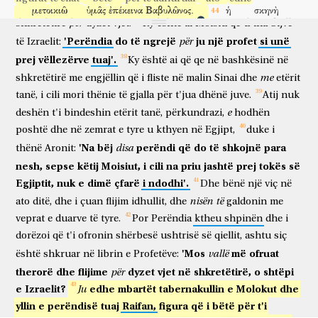
dhe
shenja
në
tokën
e
Egjiptit
dhe
në
Detin
e
Kuq,
dhe
në
μετοικιῶ
ὑμᾶς
ἐπέκεινα
Βαβυλῶνος.
ἡ
σκηνὴ
do të zhvendos
ju
përtej
Babilonisë
tabernakulli
për
shkretëtirë
dyzet
vjet.
Ky
është
ai
Moisiu
që
u
tha
bijve
τοῦ
μαρτυρίου
ἦν
τοῖς
πατράσιν
ἡμῶν
ἐν
τῇ
ἐρήμῳ,
'Perëndia
do
të
ngrejë
ju
një
profet
si
unë
për
të
Izraelit:
i dëshmisë
ishte
etërve
tanë
në
shkretëtirën
καθὼς
διετάξατο
ὁ
λαλῶν
τῷ
Μωϋσῇ,
ποιῆσαι
αὐτὴν
κατὰ
prej
vëllezërve
tuaj'.
Ky
është
ai
që
qe
në
bashkësinë
në
ashtu si
udhëzoi
ai
që flet
Moisiut
për të bërë
atë
sipas
me
shkretëtirë
me
engjëllin
që
i
fliste
në
malin
Sinai
dhe
etërit
τὸν
τύπον
ὃν
ἑωράκει,
ἣν
καὶ
εἰσήγαγον,
gjedhes
të cilën
kishte parë
të cilin
dhe
futën
tanë,
i
cili
mori
thënie
të
gjalla
për
t'jua
dhënë
juve.
Atij
nuk
διαδεξάμενοι
οἱ
πατέρες
ἡμῶν
μετὰ
Ἰησοῦ
ἐν
τῇ
e
deshën
t'i
bindeshin
etërit
tanë,
përkundrazi,
hodhën
kur morën dorëzim
etërit
tanë
me
Jozueun
në
κατασχέσει
τῶν
ἐθνῶν,
ὧν
ἐξῶσεν
ὁ
Θεὸς
ἀπὸ
poshtë
dhe
në
zemrat
e
tyre
u
kthyen
në
Egjipt,
duke
i
pronësimin
e kombeve
të cilat
dëboi
Perëndia
nga
'Na
bëj
perëndi
që
do
të
shkojnë
para
disa
thënë
Aronit:
προσώπου
τῶν
πατέρων
ἡμῶν,
ἕως
τῶν
ἡμερῶν
Δαυείδ;
ὃς
nesh,
sepse
këtij
Moisiut,
i
cili
na
priu
jashtë
prej
tokës
së
fytyra
e etërve
tanë
deri
ditët
e Davidit
i cili
εὗρεν
χάριν
ἐνώπιον
τοῦ
Θεοῦ,
καὶ
ᾐτήσατο
εὑρεῖν
Egjiptit,
nuk
e
dimë
çfarë
i
ndodhi'.
Dhe
bënë
një
viç
në
gjeti
hir
përpara
Perëndisë
dhe
kërkoi
për të gjetur
nisën
të
σκήνωμα
ato
ditë,
dhe
τῷ
i
çuan
οἴκῳ
flijim
Ἰακώβ.
idhullit,
dhe
Σολομῶν
δὲ
galdonin
οἰκοδόμησεν
me
tendë
shtëpisë
së Jakobit
Solomoni
por
ndërtoi
veprat
e
duarve
të
tyre.
Por
Perëndia
ktheu
shpinën
dhe
i
αὐτῷ
οἶκον.
ἀλλ’
οὐχ
ὁ
Ὕψιστος
ἐν
χειροποιήτοις
dorëzoi
që
t'i
ofronin
shërbesë
ushtrisë
së
qiellit,
ashtu
siç
atij
shtëpi
porse
nuk
Shumë i Larti
në
të bëra me dorë
κατοικεῖ;
καθὼς
ὁ
προφήτης
λέγει,
ὁ
οὐρανός
μοι
θρόνος,
'Mos
më
ofruat
vallë
është
shkruar
në
librin
e
Profetëve:
banon
ashtu si
profeti
thotë
qielli
mua
fron
therorë
dhe
flijime
dyzet
vjet
në
shkretëtirë,
o
shtëpi
për
ἡ
δὲ
γῆ
ὑποπόδιον
τῶν
ποδῶν
μου.
ποῖον
οἶκον
e
Izraelit?
edhe
mbartët
tabernakullin
e
Molokut
dhe
dhe
toka
nënkëmbëz
e këmbëve
të mia
çfarë
shtëpie
Ju
οἰκοδομήσετέ
μοι?
λέγει
Κύριος,
ἢ
τίς
τόπος
τῆς
καταπαύσεώς
yllin
e
perëndisë
tuaj
Raifan,
figura
që
i
bëtë
për
t'i
do të ndërtoni
mua
thotë
Zoti
apo
cili
vend
i pushimit