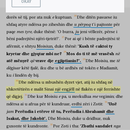
OKAY
për
vdekje
ai
egjiptianin.
Tani,
kujtonte
që
vëllezërit
do
ta
γενόμενος,
Μωϋσῆς
οὐκ
ἐτόλμα
κατανοῆσαι.
εἶπεν
δὲ
duke u bërë
Moisiu
nuk
guxonte
për të kundruar
tha
por
kuptonin
se
Perëndia
po
u
jepte
shpëtim
atyre
nëpërmjet
αὐτῷ
ὁ
Κύριος,
λῦσον
τὸ
ὑπόδημα
τῶν
ποδῶν
σου,
ὁ
e
dorës
së
tij,
por
ata
nuk
kuptuan.
Dhe
ditën
pasuese
iu
atij
Zoti
zgjidh
sandalen
e këmbëve
të tua
γὰρ
τόπος
ἐφ’
ᾧ
ἕστηκας
γῆ
ἁγία
ἐστίν.
u
përpoq
shfaq
atyre
ndërsa
po
ziheshin
dhe
t'i
pajtonte
për
sepse
vendi
mbi
të cilin
qëndron
tokë
e shenjtë
është
mes
tyre
ju
paqe
,
duke
thënë:
'O
burra,
jeni
vëllezër,
përse
i
ἰδὼν,
εἶδον
τὴν
κάκωσιν
τοῦ
λαοῦ
μου
τοῦ
ἐν
duke parë
pashë
keqtrajtimin
e popullit
tim
e atij
në
bëni
padrejtësi
njëri-tjetrit?'.
Por
ai
që
i
bënte
padrejtësi
të
Αἰγύπτῳ,
καὶ
τοῦ
στεναγμοῦ
αὐτῶν
ἤκουσα,
καὶ
κατέβην
'Kush
të
caktoi
ty
afërmit,
e
shtyu
Moisiun,
duke
thënë:
Egjipt
dhe
psherëtimën
e tyre
dëgjova
dhe
zbrita
ἐξελέσθαι
αὐτούς;
καὶ
νῦν
δεῦρο,
ἀποστείλω
σε
εἰς
kryetar
dhe
gjyqtar
mbi
ne?
Mos
do
ti
të
më
vrasësh
në
për të liruar
ata
dhe
tani
eja
të dërgoj
ty
në
atë
mënyrë
vrave
dje
egjiptianin?'.
që
të
Dhe
Moisiu,
me
Αἴγυπτον.
τοῦτον
τὸν
Μωϋσῆν,
ὃν
ἠρνήσαντο
εἰπόντες,
dëgjuar
këtë
fjalë,
iku
dhe
u
bë
ardhës
në
tokën
e
Madiamit,
Egjipt
këtë
Moisiun
të cilin
mohuan
duke thënë
τίς
σε
κατέστησεν
ἄρχοντα
καὶ
δικαστήν?
τοῦτον
ὁ
Θεὸς
i
ku
lindën
dy
bij.
kush
ty
caktoi
krye
dhe
gjyqtar
këtë
Perëndia
καὶ
ἄρχοντα
Dhe
ndërsa
καὶ
u
mbushën
λυτρωτὴν
dyzet
ἀπέσταλκεν,
vjet,
atij
iu
σὺν
shfaq
χειρὶ
në
edhe
krye
edhe
shpengimtar
ka dërguar
bashkë
dorë
shkretëtirën
e
malit
Sinai
një
engjëll
në
flakën
e
një
ferrishte
ἀγγέλου
τοῦ
ὀφθέντος
αὐτῷ
ἐν
τῇ
βάτῳ.
οὗτος
e
me
që
digjej.
Dhe
kur
Moisiu
pa,
u
mrekullua
vegimin;
dhe
engjëlli
të atij
që u duk
atij
në
ferrishtën
ky
ἐξήγαγεν
αὐτοὺς,
ποιήσας
τέρατα
καὶ
σημεῖα
ἐν
γῇ
'Unë
ndërsa
ai
u
afrua
për
të
kundruar,
erdhi
zëri
i
Zotit:
priu jashtë
ata
duke bërë
çudira
dhe
shenja
në
tokë
Perëndia
i
etërve
të
tu,
Perëndia
i
Abrahamit
dhe
jam
Αἰγύπτῳ,
καὶ
ἐν
Ἐρυθρᾷ
Θαλάσσῃ,
καὶ
ἐν
τῇ
ἐρήμῳ,
të Egjiptit
dhe
në
e Kuq
Detin
dhe
në
shkretëtirën
Isakut,
dhe
Jakobit'.
Dhe
Moisiu,
duke
u
dridhur,
nuk
ἔτη
τεσσεράκοντα.
οὗτός
ἐστιν
ὁ
Μωϋσῆς
ὁ
εἴπας
τοῖς
υἱοῖς
'Zbathi
sandalet
nga
guxonte
të
kundronte.
Por
Zoti
i
tha:
vjet
dyzet
ky
është
Moisiu
ai
që tha
bijve