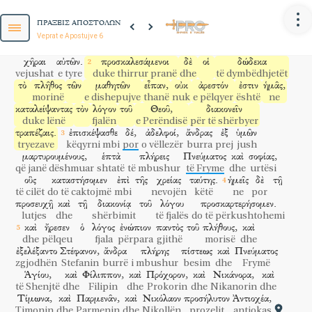
në
dhe
ditët
këto
ndërsa shumohen
dishepujt
ἐγένετο
γογγυσμὸς
τῶν
Ἑλληνιστῶν
πρὸς
τοὺς
Ἑβραίους,
ὅτι
ΠΡΑΞΕΙΣ ΑΠΟΣΤΟΛΩΝ
u bë
murmuritje
e helenistëve
kundër
hebrenjve
se
Veprat e Apostujve 6
παρεθεωροῦντο
ἐν
τῇ
διακονίᾳ
τῇ
καθημερινῇ
αἱ
liheshin pas dore
në
shërbimin
të përditshmin
χῆραι
αὐτῶν.
προσκαλεσάμενοι
δὲ
οἱ
δώδεκα
vejushat
e tyre
duke thirrur pranë
dhe
të dymbëdhjetët
τὸ
πλῆθος
τῶν
μαθητῶν
εἶπαν,
οὐκ
ἀρεστόν
ἐστιν
ἡμᾶς,
morinë
e dishepujve
thanë
nuk
e pëlqyer
është
ne
καταλείψαντας
τὸν
λόγον
τοῦ
Θεοῦ,
διακονεῖν
duke lënë
fjalën
e Perëndisë
për të shërbyer
τραπέζαις.
ἐπισκέψασθε
δέ,
ἀδελφοί,
ἄνδρας
ἐξ
ὑμῶν
tryezave
këqyrni mbi
por
o vëllezër
burra
prej
jush
μαρτυρουμένους,
ἑπτὰ
πλήρεις
Πνεύματος
καὶ
σοφίας,
që janë dëshmuar
shtatë
të mbushur
të Fryme
dhe
urtësi
οὓς
καταστήσομεν
ἐπὶ
τῆς
χρείας
ταύτης.
ἡμεῖς
δὲ
τῇ
të cilët
do të caktojmë
mbi
nevojën
këtë
ne
por
προσευχῇ
καὶ
τῇ
διακονίᾳ
τοῦ
λόγου
προσκαρτερήσομεν.
lutjes
dhe
shërbimit
të fjalës
do të përkushtohemi
καὶ
ἤρεσεν
ὁ
λόγος
ἐνώπιον
παντὸς
τοῦ
πλήθους,
καὶ
dhe
pëlqeu
fjala
përpara
gjithë
morisë
dhe
ἐξελέξαντο
Στέφανον,
ἄνδρα
πλήρης
πίστεως
καὶ
Πνεύματος
zgjodhën
Stefanin
burrë
i mbushur
besim
dhe
Frymë
Ἁγίου,
καὶ
Φίλιππον,
καὶ
Πρόχορον,
καὶ
Νικάνορα,
καὶ
ZGJEDHJA E SHTATË DHJAKËVE
të Shenjtë
dhe
Filipin
dhe
Prokorin
dhe
Nikanorin
dhe
6
në
Tani,
në
ato
ditë,
ndërsa
dishepujt
shumoheshin
Τίμωνα,
καὶ
Παρμενᾶν,
καὶ
Νικόλαον
προσήλυτον
Ἀντιοχέα,
Timonin
dhe
Parmenin
dhe
Nikollën
prozelit
antiokas