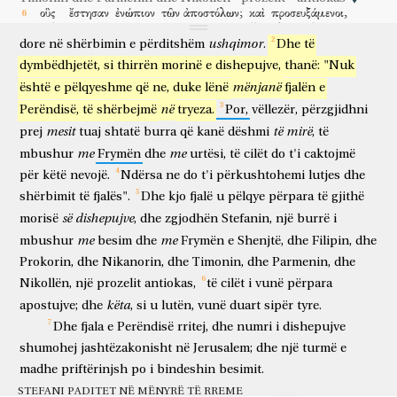
numër
nga
ana
,
u
bë
një
murmuritje
e
helenistëve
οὓς
ἔστησαν
ἐνώπιον
τῶν
ἀποστόλων;
καὶ
προσευξάμενοι,
kundër
hebrenjve,
sepse
vejushat
e
tyre
po
liheshin
pas
të cilët
vunë
përpara
apostujve
dhe
kur u lutën
ἐπέθηκαν
αὐτοῖς
τὰς
χεῖρας.
καὶ
ὁ
λόγος
τοῦ
Θεοῦ
ushqimor
dore
në
shërbimin
e
përditshëm
.
Dhe
të
vunë sipër
atyre
duart
dhe
fjala
e Perëndisë
dymbëdhjetët,
si
thirrën
morinë
e
dishepujve,
thanë:
"Nuk
ηὔξανεν,
καὶ
ἐπληθύνετο
ὁ
ἀριθμὸς
τῶν
μαθητῶν
ἐν
mënjanë
është
e
pëlqyeshme
që
ne,
duke
lënë
fjalën
e
rritej
dhe
shumohej
numri
i dishepujve
në
Ἰερουσαλὴμ
σφόδρα;
πολύς
τε
ὄχλος
τῶν
në
Perëndisë,
të
shërbejmë
tryeza.
Por,
vëllezër,
përzgjidhni
Jerusalem
jashtëzakonisht
e shumtë
dhe
turmë
ἱερέων
mesit
ὑπήκουον
τῇ
πίστει.
të
mirë
prej
tuaj
shtatë
burra
që
kanë
dëshmi
,
të
e priftërinjve
bindeshin
besimit
me
me
mbushur
Frymën
dhe
urtësi,
të
cilët
do
t'i
caktojmë
Στέφανος
δὲ
πλήρης
χάριτος
καὶ
δυνάμεως,
ἐποίει
τέρατα
për
këtë
nevojë.
Ndërsa
ne
do
t'i
përkushtohemi
lutjes
dhe
Stefani
dhe
i mbushur
hir
dhe
fuqi
bënte
çudira
καὶ
σημεῖα
μεγάλα
ἐν
τῷ
λαῷ.
ἀνέστησαν
δέ
τινες
shërbimit
të
fjalës".
Dhe
kjo
fjalë
u
pëlqye
përpara
të
gjithë
dhe
shenja
të mëdha
në
popullin
u ngritën
por
disa
së
dishepujve
morisë
,
dhe
zgjodhën
Stefanin,
një
burrë
i
τῶν
ἐκ
τῆς
συναγωγῆς,
τῆς
λεγομένης
Λιβερτίνων,
καὶ
të atyre
prej
sinagogës
të asaj
që quhet
e Libertinëve
dhe
me
me
mbushur
besim
dhe
Frymën
e
Shenjtë,
dhe
Filipin,
dhe
Κυρηναίων,
καὶ
Ἀλεξανδρέων,
καὶ
τῶν
ἀπὸ
Prokorin,
dhe
Nikanorin,
dhe
Timonin,
dhe
Parmenin,
dhe
të kireneasve
dhe
të aleksandrinëve
dhe
të atyre
nga
Κιλικίας,
καὶ
Ἀσίας,
συνζητοῦντες
τῷ
Στεφάνῳ.
καὶ
Nikollën,
një
prozelit
antiokas,
të
cilët
i
vunë
përpara
Kilikia
dhe
Azia
duke u rragatur
Stefanin
dhe
këta
apostujve;
dhe
,
si
u
lutën,
vunë
duart
sipër
tyre.
οὐκ
ἴσχυον
ἀντιστῆναι
τῇ
σοφίᾳ
καὶ
τῷ
Dhe
fjala
e
Perëndisë
rritej,
dhe
numri
i
dishepujve
nuk
mundnin
për të kundërvënë
urtësisë
dhe
Πνεύματι,
ᾧ
ἐλάλει.
τότε
ὑπέβαλον
ἄνδρας
shumohej
jashtëzakonisht
në
Jerusalem;
dhe
një
turmë
e
Frymës
të cilin
fliste
atëherë
nxitën fshehurazi
burra
madhe
priftërinjsh
po
i
bindeshin
besimit.
λέγοντας,
ὅτι
ἀκηκόαμεν
αὐτοῦ
λαλοῦντος
ῥήματα
βλάσφημα
që thonë
se
kemi dëgjuar
atë
ndërsa flet
thënie
blasfemuese
STEFANI PADITET NË MËNYRË TË RREME