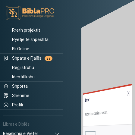
Rreth projektit
Pyetje të shpeshta
Bli Online
Shpata e Fjalës
89
Regjistrohu
Identifikohu
Shporta
Shënime
Error
Profili
Gabim i brendshëm në sesion.
Librat e Biblës
Besëlidhja e Vjetër