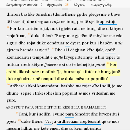
jepnin
mësim.
ἐπηρώτησεν
αὐτοὺς
ὁ
ἀρχιερεὺς
λέγων,
παραγγελίᾳ
që
ishin
me
Tani,
kur
arriti
kryeprifti
dhe
ata
bashkë
të,
pyeti
ata
kryeprifti
duke thënë
urdhri
παρηγγείλαμεν
ὑμῖν
μὴ
διδάσκειν
ἐπὶ
τῷ
ὀνόματι
τούτῳ,
thirrën
bashkë
Sinedrin
(domethënë
gjithë
pleqësinë
e
bijve
urdhëruam
juve
mos
për të mësuar
mbi
emrin
këtë
roja
të
Izraelit)
dhe
dërguan
në
burg
për
të
sjellë
apostujt.
καὶ
ἰδοὺ,
πεπληρώκατε
τὴν
Ἰερουσαλὴμ
τῆς
διδαχῆς
Por
kur
arritën
rojat,
nuk
i
gjetën
ata
në
burg;
dhe
u
kthyen
dhe
ja
keni mbushur
Jerusalemin
të mësimit
ὑμῶν,
καὶ
βούλεσθε
ἐπαγαγεῖν
ἐφ’
ἡμᾶς
τὸ
αἷμα
τοῦ
e
njoftuan,
duke
thënë:
"Burgun
e
gjetëm
të
mbyllur
me
çdo
tuaj
dhe
doni
për të sjellë
mbi
ne
gjakun
nuk
ἀνθρώπου
siguri
dhe
τούτου.
rojat
duke
qëndruar
ἀποκριθεὶς
te
dyert,
δὲ
por
Πέτρος
kur
καὶ
i
hapëm,
οἱ
e njeriut
këtij
duke u përgjigjur
por
Pjetri
dhe
gjetëm
brenda
asnjeri".
Dhe
si
i
dëgjuan
këto
fjalë,
qoftë
ἀπόστολοι
εἶπαν,
πειθαρχεῖν
δεῖ
Θεῷ,
μᾶλλον
ἢ
qoftë
komandanti
i
tempullit
e
kryepriftërinjtë,
ishin
tepër
të
apostujt
thanë
për t'u bindur
duhet
Perëndisë
më tepër
sesa
ἀνθρώποις.
ὁ
Θεὸς
τῶν
πατέρων
ἡμῶν
ἤγειρεν
Ἰησοῦν,
fjalëve
punë
hutuar
rreth
këtyre
se
si
do
të
bëhej
kjo
.
Por
njerëzve
Perëndia
i etërve
tanë
ngjalli
Jezusin
dhe
erdhi
dikush
i
njoftoi:
"Ja,
burrat
që
i
futët
në
burg,
janë
ὃν
ὑμεῖς
διεχειρίσασθε,
κρεμάσαντες
ἐπὶ
ξύλου.
τοῦτον
ὁ
të cilin
ju
vratë
duke varur
në
dru
këtë
duke
qëndruar
në
tempull
dhe
duke
mësuar
popullin".
Θεὸς
Ἀρχηγὸν
καὶ
Σωτῆρα
ὕψωσεν,
τῇ
δεξιᾷ
me
dhe
Atëherë
shkoi
komandanti
bashkë
rojat
i
solli,
jo
me
Perëndia
Prijës
dhe
Shpëtimtar
lartësoi
së djathtës
αὐτοῦ,
τοῦ
δοῦναι
μετάνοιαν
τῷ
Ἰσραὴλ
καὶ
ἄφεσιν
se
dhunë,
sepse
i
frikësoheshin
popullit
mos
vriteshin
me
së tij
për të dhënë
pendim
Izraelit
dhe
falje
gurë.
ἁμαρτιῶν.
καὶ
ἡμεῖς
ἐσμεν
μάρτυρες
τῶν
ῥημάτων
τούτων,
APOSTUJT PARA SINEDRIT DHE KËSHILLA E GAMALIELIT
të mëkateve
dhe
ne
jemi
dëshmitarë
të gjërave
këtyre
καὶ
τὸ
Πνεῦμα
τὸ
Ἅγιον,
ὃ
ἔδωκεν
ὁ
Θεὸς
τοῖς
Tani,
kur
i
sollën,
i
vunë
para
Sinedrit
dhe
kryeprifti
i
edhe
Fryma
e Shenjta
të cilin
dha
Perëndia
atyre
Ne
pyeti,
duke
thënë:
"
ju
urdhëruam
rreptësisht
që
të
mos
πειθαρχοῦσιν
αὐτῷ.
οἱ
δὲ
ἀκούσαντες
διεπρίοντο,
καὶ
që binden
atij
ata
por
kur dëgjuan
tërboheshin
dhe
mësoni
lidhur
me
këtë
emër;
dhe
ja,
keni
mbushur