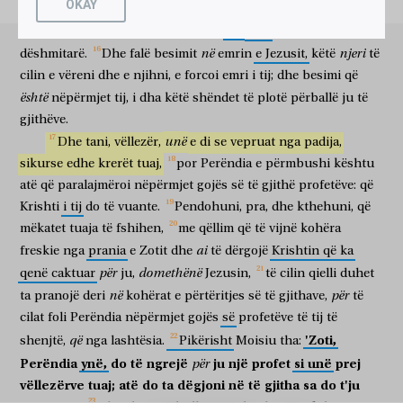
OKAY
që
ishte
burrë
vrasës;
ndërsa
Filluesin
e
jetës
e
vratë,
atë
që
πάντων,
ὧν
ἐλάλησεν
ὁ
Θεὸς
διὰ
στόματος
të të gjithave
të cilat
foli
Perëndia
nëpërmjet
goje
për
Perëndia
e
ngjalli
prej
të
vdekurve;
këtë
ne
jemi
τῶν
ἁγίων
ἀπ’
αἰῶνος
αὐτοῦ
προφητῶν.
Μωϋσῆς
në
njeri
dëshmitarë.
Dhe
falë
besimit
emrin
e
Jezusit,
këtë
të
të shenjtë
nga
përjetësi
të tij
të profetëve
Moisiu
μὲν
εἶπεν,
ὅτι
προφήτην
ὑμῖν
ἀναστήσει
Κύριος,
ὁ
cilin
e
vëreni
dhe
e
njihni,
e
forcoi
emri
i
tij;
dhe
besimi
që
pikërisht
tha
se
profet
juve
do të ngrejë
Zoti
është
nëpërmjet
tij,
i
dha
këtë
shëndet
të
plotë
përballë
ju
të
Θεὸς
ἡμῶν
ἐκ
τῶν
ἀδελφῶν
ὑμῶν,
ὡς
ἐμέ
αὐτοῦ
gjithëve.
Perëndia
ynë
prej
vëllezërve
tuaj
si
unë
atë
ἀκούσεσθε
κατὰ
πάντα,
ὅσα
ἂν
λαλήσῃ
πρὸς
ὑμᾶς.
unë
Dhe
tani,
vëllezër,
e
di
se
vepruat
nga
padija,
do të dëgjoni
lidhur me
të gjitha
sa
do
të flasë
drejt
jush
sikurse
ἔσται
edhe
δὲ
krerët
πᾶσα
tuaj,
ψυχὴ,
por
ἥτις
Perëndia
ἐὰν
μὴ
e
përmbushi
ἀκούσῃ
τοῦ
kështu
do të jetë
dhe
çdo
shpirt
cilido
mos
të dëgjojë
atë
që
paralajmëroi
nëpërmjet
gojës
së
të
gjithë
profetëve:
që
προφήτου
ἐκείνου,
ἐξολεθρευθήσεται
ἐκ
τοῦ
λαοῦ.
καὶ
Krishti
i
tij
do
të
vuante.
Pendohuni,
pra,
dhe
kthehuni,
që
profetin
atë
do të shfaroset
prej
popullit
edhe
πάντες
δὲ
οἱ
προφῆται
ἀπὸ
Σαμουὴλ
καὶ
τῶν
καθεξῆς,
mëkatet
tuaja
të
fshihen,
me
qëllim
që
të
vijnë
kohëra
të gjithë
por
profetët
nga
Samueli
dhe
pasuesit
ai
freskie
nga
prania
e
Zotit
dhe
të
dërgojë
Krishtin
që
ka
ὅσοι
ἐλάλησαν,
καὶ
κατήγγειλαν
τὰς
ἡμέρας
ταύτας.
ὑμεῖς
për
domethënë
gjithë sa
folën
edhe
shpallën
ditët
këto
ju
qenë
caktuar
ju,
Jezusin,
të
cilin
qielli
duhet
ἐστε
οἱ
υἱοὶ
τῶν
προφητῶν,
καὶ
τῆς
διαθήκης
ἧς
në
për
ta
pranojë
deri
kohërat
e
përtëritjes
së
të
gjithave,
të
jeni
bijtë
e profetëve
dhe
të besëlidhjes
të cilën
διέθετο
ὁ
Θεὸς
πρὸς
τοὺς
πατέρας
ὑμῶν,
λέγων
πρὸς
cilat
foli
Perëndia
nëpërmjet
gojës
së
profetëve
të
tij
të
lidhi
Perëndia
me
etërit
tuaj
duke thënë
drejt
'Zoti,
që
shenjtë,
nga
lashtësia.
Pikërisht
Moisiu
tha:
Ἀβραάμ,
καὶ
ἐν
τῷ
σπέρματί
σου
ἐνευλογηθήσονται
πᾶσαι
Perëndia
ynë,
do
të
ngrejë
ju
një
profet
si
unë
prej
për
Abrahamit
dhe
në
farën
tënde
do të bekohen
të gjitha
αἱ
πατριαὶ
τῆς
γῆς.
ὑμῖν
πρῶτον,
ἀναστήσας
ὁ
Θεὸς
vëllezërve
tuaj;
atë
do
ta
dëgjoni
në
të
gjitha
sa
do
t'ju
familjet
tokës
juve
së pari
kur ringjalli
Perëndia