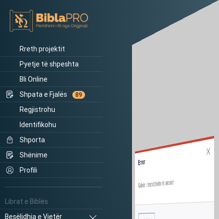
Rreth projektit
Pyetje të shpeshta
Bli Online
Shpata e Fjalës
89
Regjistrohu
Identifikohu
Shporta
Shënime
Error
Profili
Gabim i brendshëm në sesion.
Librat e Biblës
Besëlidhja e Vjetër