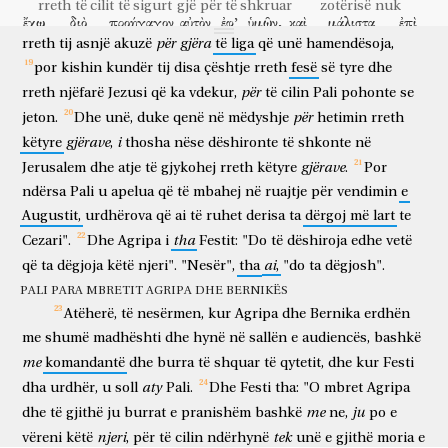
rreth
të cilit
të sigurt
gjë
për të shkruar
zotërisë
nuk
para
meje
nuk
të
sillej
.
Kur
u
ngritën
paditësit,
po
sillnin
ἔχω.
διὸ
προήγαγον
αὐτὸν
ἐφ’
ὑμῶν,
καὶ
μάλιστα
ἐπὶ
kam
prandaj
nxora para
atë
para
jush
dhe
veçanërisht
para
për
gjëra
rreth
tij
asnjë
akuzë
të
liga
që
unë
hamendësoja,
σοῦ,
Βασιλεῦ
Ἀγρίππα,
ὅπως
τῆς
ἀνακρίσεως
γενομένης,
por
kishin
kundër
tij
disa
çështje
rreth
fesë
së
tyre
dhe
teje
o mbret
o Agripa
në mënyrë që
hetimi
ndërsa u bë
σχῶ
τι
γράψω.
ἄλογον
γάρ
μοι
δοκεῖ
për
rreth
njëfarë
Jezusi
që
ka
vdekur,
të
cilin
Pali
pohonte
se
të kem
diçka
të shkruaj
e paarsyeshme
sepse
mua
duket
për
jeton.
Dhe
unë,
duke
qenë
në
mëdyshje
hetimin
rreth
πέμποντα
δέσμιον,
μὴ
καὶ
τὰς
κατ’
αὐτοῦ
αἰτίας
duke dërguar
të burgosur
mos
edhe
kundër
atij
akuzat
gjërave
i
këtyre
,
thosha
nëse
dëshironte
të
shkonte
në
σημᾶναι.
gjërave
Jerusalem
dhe
atje
të
gjykohej
rreth
këtyre
.
Por
për të shënuar
ndërsa
Pali
u
apelua
që
të
mbahej
në
ruajtje
për
vendimin
e
Augustit,
urdhërova
që
ai
të
ruhet
derisa
ta
dërgoj
më
lart
te
tha
Cezari".
Dhe
Agripa
i
Festit:
"Do
të
dëshiroja
edhe
vetë
ai
që
ta
dëgjoja
këtë
njeri".
"Nesër",
tha
,
"do
ta
dëgjosh".
PALI PARA MBRETIT AGRIPA DHE BERNIKËS
Atëherë,
të
nesërmen,
kur
Agripa
dhe
Bernika
erdhën
me
shumë
madhështi
dhe
hynë
në
sallën
e
audiencës,
bashkë
me
komandantë
dhe
burra
të
shquar
të
qytetit,
dhe
kur
Festi
aty
dha
urdhër,
u
soll
Pali.
Dhe
Festi
tha:
"O
mbret
Agripa
me
ju
dhe
të
gjithë
ju
burrat
e
pranishëm
bashkë
ne,
po
e
njeri
tek
vëreni
këtë
,
për
të
cilin
ndërhynë
unë
e
gjithë
moria
e