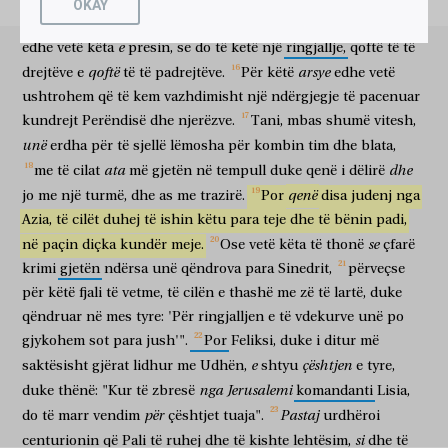
OKAY
περὶ
τῆς
Ὁδοῦ,
εἴπας,
ὅταν
Λυσίας
ὁ
χιλίαρχος
shpresë
Profetët,
duke
pasur
shpresë
në
Perëndinë,
të
cilën
në lidhje me
Udhën
duke thënë
kur
Lisia
komandanti
καταβῇ,
διαγνώσομαι
τὰ
καθ’
ὑμᾶς;
διαταξάμενος
e
edhe
vetë
këta
presin,
se
do
të
ketë
një
ringjallje,
qoftë
të
të
të zbresë
do të hetoj
ato
lidhur me
ju
duke urdhëruar
qoftë
arsye
drejtëve
e
të
të
padrejtëve.
Për
këtë
edhe
vetë
τῷ
ἑκατοντάρχῃ
τηρεῖσθαι
αὐτὸν,
ἔχειν
τε
ushtrohem
që
të
kem
vazhdimisht
një
ndërgjegje
të
pacenuar
centurionin
për t'u ruajtur
ai
për të pasur
dhe
ἄνεσιν,
καὶ
μηδένα
κωλύειν
τῶν
ἰδίων
αὐτοῦ
kundrejt
Perëndisë
dhe
njerëzve.
Tani,
mbas
shumë
vitesh,
lehtësim
dhe
asnjë
për të penguar
të të vetëve
të tij
unë
erdha
për
të
sjellë
lëmosha
për
kombin
tim
dhe
blata,
ὑπηρετεῖν
αὐτῷ.
për të bërë shërbim
atij
ata
dhe
me
të
cilat
më
gjetën
në
tempull
duke
qenë
i
dëlirë
μετὰ
δὲ
ἡμέρας
τινὰς,
παραγενόμενος
ὁ
Φῆλιξ
σὺν
qenë
jo
me
një
turmë,
dhe
as
me
trazirë.
Por
disa
judenj
nga
mbas
por
ditësh
disa
kur erdhi
Feliksi
bashkë
Δρουσίλλῃ,
τῇ
ἰδίᾳ
γυναικὶ
οὔσῃ
Ἰουδαίᾳ,
μετεπέμψατο
τὸν
Azia,
të
cilët
duhej
të
ishin
këtu
para
teje
dhe
të
bënin
padi,
Drusilën
vetjake
gruan
që është
judease
bëri të vijë
se
në
paçin
diçka
kundër
meje.
Ose
vetë
këta
të
thonë
çfarë
Παῦλον,
καὶ
ἤκουσεν
αὐτοῦ
περὶ
τῆς
εἰς
Χριστὸν,
Ἰησοῦν
πίστεως.
krimi
gjetën
ndërsa
unë
qëndrova
para
Sinedrit,
përveçse
Palin
dhe
dëgjoi
atë
rreth
në
Krishtin
Jezus
besimit
διαλεγομένου
δὲ
αὐτοῦ
περὶ
δικαιοσύνης,
καὶ
për
këtë
fjali
të
vetme,
të
cilën
e
thashë
me
zë
të
lartë,
duke
ndërsa diskutonte
por
ai
rreth
drejtësie
dhe
qëndruar
në
mes
tyre:
'Për
ringjalljen
e
të
vdekurve
unë
po
ἐγκρατείας,
καὶ
τοῦ
κρίματος
τοῦ
μέλλοντος,
ἔμφοβος
vetëpërmbajtjeje
dhe
të gjykimit
atij
që vjen
i tmerruar
gjykohem
sot
para
jush'".
Por
Feliksi,
duke
i
ditur
më
γενόμενος,
ὁ
Φῆλιξ
ἀπεκρίθη,
τὸ
νῦν
ἔχον
e
çështjen
saktësisht
gjërat
lidhur
me
Udhën,
shtyu
e
tyre,
duke u bërë
Feliksi
u përgjigj
të tanishmen
duke pasur
πορεύου;
καιρὸν
δὲ
μεταλαβὼν,
μετακαλέσομαί
σε.
nga
Jerusalemi
duke
thënë:
"Kur
të
zbresë
komandanti
Lisia,
shko
kohë
dhe
kur marr pjesë
do të thërras
ty
për
Pastaj
do
të
marr
vendim
çështjet
tuaja".
urdhëroi
ἅμα
καὶ
ἐλπίζων
ὅτι
χρήματα
δοθήσεται
si
njëkohësisht
edhe
duke shpresuar
se
para
do të jepet
centurionin
që
Pali
të
ruhej
dhe
të
kishte
lehtësim,
dhe
të