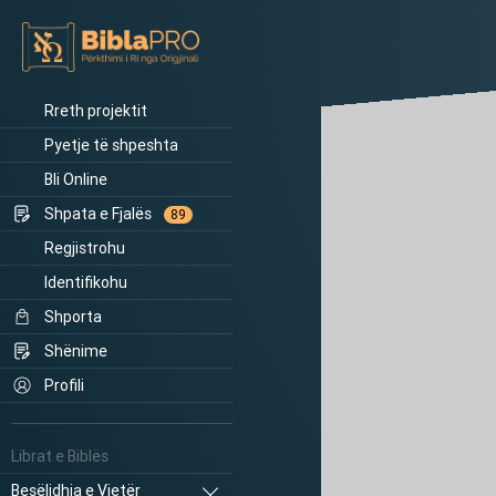
Rreth projektit
Pyetje të shpeshta
Bli Online
Shpata e Fjalës
89
Regjistrohu
Identifikohu
Shporta
Shënime
Profili
Librat e Biblës
Besëlidhja e Vjetër