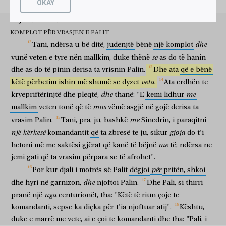
OKAY
τοῦ
ἐγγίσαι
αὐτὸν,
ἕτοιμοί
ἐσμεν
τοῦ
ἀνελεῖν
αὐτόν.
Sepse
ashtu
siç
dëshmove
në
Jerusalem
gjërat
që
kanë
të
për të afruar
ai
të gatshëm
jemi
për të vrarë
atë
me
bëjnë
mua,
kështu
ti
duhet
të
dëshmosh
edhe
në
Romë".
ἀκούσας
δὲ
ὁ
υἱὸς
τῆς
ἀδελφῆς
Παύλου,
τὴν
ἐνέδραν
kur dëgjoi
por
biri
i motrës
së Palit
pritën
KOMPLOT PËR VRASJEN E PALIT
παραγενόμενος,
καὶ
εἰσελθὼν
εἰς
τὴν
παρεμβολὴν,
ἀπήγγειλεν
dhe
Tani,
ndërsa
u
bë
ditë,
judenjtë
bënë
një
komplot
duke ardhur
dhe
duke hyrë
në
garnizonin
njoftoi
se
vunë
τῷ
Παύλῳ.
veten
e
tyre
προσκαλεσάμενος
nën
mallkim,
δὲ
duke
ὁ
thënë
Παῦλος
ἕνα
as
do
τῶν
të
hanin
Palin
kur thirri pranë
dhe
Pali
një
dhe
as
do
të
pinin
derisa
ta
vrisnin
Palin.
Dhe
ata
që
e
bënë
ἑκατονταρχῶν,
ἔφη,
τὸν
νεανίαν
τοῦτον
ἄπαγε
πρὸς
τὸν
veta
këtë
përbetim
ishin
më
shumë
se
dyzet
.
Ata
erdhën
te
të centurionëve
thoshte
të riun
këtë
ço
te
χιλίαρχον,
ἔχει
γὰρ
ἀπαγγεῖλαί
τι
αὐτῷ.
ὁ
μὲν
dhe
me
kryepriftërinjtë
dhe
pleqtë,
thanë:
"E
kemi
lidhur
komandanti
ka
sepse
për të njoftuar
diçka
atij
ai
mos
mallkim
veten
tonë
që
të
vëmë
asgjë
në
gojë
derisa
ta
οὖν
παραλαβὼν
αὐτὸν,
ἤγαγεν
πρὸς
τὸν
χιλίαρχον,
καὶ
pra
duke marrë pranë
atë
çoi
te
komandanti
dhe
me
vrasim
Palin.
Tani,
pra,
ju,
bashkë
Sinedrin,
i
paraqitni
φησίν,
ὁ
δέσμιος,
Παῦλος,
προσκαλεσάμενός
με,
ἠρώτησεν
një
kërkesë
gjoja
komandantit
që
ta
zbresë
te
ju,
sikur
do
t'i
thotë
i burgosuri
Pali
duke thirrur pranë
mua
kërkoi
τοῦτον
τὸν
νεανίαν
ἀγαγεῖν
πρὸς
σέ,
ἔχοντά
τι
me
hetoni
më
me
saktësi
gjërat
që
kanë
të
bëjnë
të;
ndërsa
ne
këtë
të riun
për të sjellë
te
ti
duke pasur
diçka
jemi
gati
që
ta
vrasim
përpara
se
të
afrohet".
λαλῆσαί
σοι.
ἐπιλαβόμενος
δὲ
τῆς
χειρὸς
αὐτοῦ
ὁ
për
Por
kur
djali
i
motrës
së
Palit
dëgjoi
pritën,
shkoi
për të folur
ty
duke kapur
dhe
të dorës
së tij
χιλίαρχος,
καὶ
ἀναχωρήσας
κατ’
ἰδίαν,
ἐπυνθάνετο,
τί
ἐστιν
dhe
dhe
hyri
në
garnizon,
njoftoi
Palin.
Dhe
Pali,
si
thirri
komandanti
dhe
duke larguar
më
vete
pyeste
çfarë
është
ὃ
ἔχεις
nga
ἀπαγγεῖλαί
μοι?
εἶπεν
δὲ,
ὅτι
οἱ
Ἰουδαῖοι
pranë
një
centurionët,
tha:
"Këtë
të
riun
çoje
te
të cilën
ke
për të njoftuar
mua
tha
dhe
se
judenjtë
komandanti,
sepse
ka
diçka
për
t'ia
njoftuar
atij".
Kështu,
συνέθεντο
τοῦ
ἐρωτῆσαί
σε,
ὅπως
αὔριον
τὸν
Παῦλον
duke
e
marrë
me
vete,
ai
e
çoi
te
komandanti
dhe
tha:
"Pali,
i
u njëmendësuan
për të kërkuar
ty
që
nesër
Palin