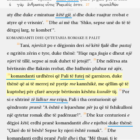
ὁ
γὰρ
ἄνθρωπος
οὗτος
Ῥωμαῖός
ἐστιν.
προσελθὼν
unë
Stefanit,
dëshmorit
tënd,
edhe
vetë
isha
duke
qëndruar
sepse
njeriu
ky
romak
është
duke ardhur pranë
δὲ,
ὁ
χιλίαρχος
εἶπεν
αὐτῷ,
λέγε
μοι,
σὺ
Ῥωμαῖος
εἶ?
ὁ
e
këtë
gjë
si
aty
dhe
duke
miratuar
,
dhe
duke
ruajtur
rrobat
e
dhe
komandanti
tha
atij
thuaj
mua
ti
romak
je
ai
ai
atyre
që
e
vrisnin'.
Dhe
më
tha:
'Shko,
sepse
unë
do
të
të
δὲ
ἔφη,
ναί.
ἀπεκρίθη
δὲ
ὁ
χιλίαρχος,
ἐγὼ
dërgoj
larg,
te
kombet'".
dhe
thoshte
po
u përgjigj
dhe
komandanti
unë
πολλοῦ
κεφαλαίου
τὴν
πολιτείαν
ταύτην
ἐκτησάμην.
ὁ
δὲ
KOMANDANTI DHE QYTETARIA ROMAKE E PALIT
të shumtë
shumë
qytetarinë
këtë
fitova
dhe
njerëzit
në
pastaj
Tani,
po
e
dëgjonin
deri
këtë
fjalë
dhe
Παῦλος
ἔφη,
ἐγὼ
δὲ
καὶ
γεγέννημαι.
εὐθέως
οὖν
Pali
thoshte
unë
por
edhe
jam lindur
menjëherë
atëherë
faqja
një
e
ngritën
zërin
e
tyre,
duke
thënë:
"Hiqe
nga
e
dheut
ἀπέστησαν
ἀπ’
αὐτοῦ
οἱ
μέλλοντες
αὐτὸν
ἀνετάζειν,
njeri
të
tillë,
sepse
ai
nuk
duhet
të
jetojë!".
Dhe
ndërsa
ata
u larguan
nga
ai
ata
që janë gati
atë
për të marrë në pyetje
καὶ
ὁ
χιλίαρχος
δὲ
ἐφοβήθη,
ἐπιγνοὺς
ὅτι
Ῥωμαῖός
bërtisnin
dhe
flaknin
rrobat,
dhe
hidhnin
pluhur
në
ajër,
edhe
komandanti
por
u frikësua
duke kuptuar
se
romak
komandanti
urdhëroi
që
Pali
të
futej
në
garnizon,
duke
ἐστιν,
καὶ
ὅτι
αὐτὸν
ἦν
δεδεκώς.
me
thënë
që
ai
të
merrej
në
pyetje
kamxhikë,
me
qëllim
që
të
është
dhe
se
atë
ishte
duke pasë lidhur
τῇ
δὲ
ἐπαύριον,
βουλόμενος
γνῶναι
τὸ
kundër
kuptohej
për
çfarë
arsyeje
bërtisnin
kështu
tij.
Por
dhe
të nesërmen
duke dashur
për të njohur
të
lidhur
me
si
ἀσφαλὲς,
e
shtrinë
τὸ
τί
κατηγορεῖται
rripa,
Pali
ὑπὸ
i
τῶν
tha
Ἰουδαίων,
centurionit
ἔλυσεν
që
αὐτόν,
të sigurtën
atë
pse
paditet
nga
judenjtë
zgjidhi
atë
pranë
për
qëndronte
:
"A
është
e
lejueshme
ju
që
të
fshikulloni
καὶ
ἐκέλευσεν
συνελθεῖν
τοὺς
ἀρχιερεῖς
καὶ
πᾶν
e
një
qytetar
romak
dhe
të
padënuar?".
Dhe
kur
centurioni
dhe
urdhëroi
për të mbledhur
kryepriftërinjtë
dhe
gjithë
τὸ
Συνέδριον;
καὶ
καταγαγὼν
τὸν
Παῦλον,
ἔστησεν
εἰς
αὐτούς.
këtë
dhe
e
dëgjoi
,
erdhi
pranë
komandantit
njoftoi
duke
thënë:
Sinedrin
dhe
kur zbritën
Palin
vendosi
drejt
atyre
"Çfarë
do
të
bësh?
Sepse
ky
njeri
është
romak".
Dhe
Palit
dhe
komandanti
erdhi
pranë
i
tha:
"Më
thuaj,
ti
je