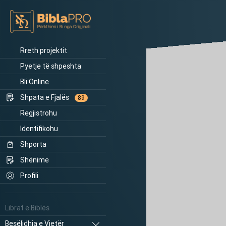
Rreth projektit
Pyetje të shpeshta
Bli Online
Shpata e Fjalës
89
Regjistrohu
Identifikohu
Shporta
Shënime
Profili
Librat e Biblës
Besëlidhja e Vjetër