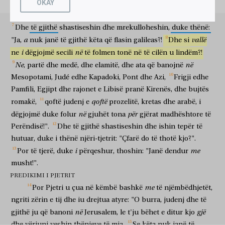
OKAY
e
njerëzve
kjo
zhurmë,
u
mblodh
moria
dhe
u
hutua,
sepse
πρὸς
ἄλλον
λέγοντες,
τί
θέλει
τοῦτο
εἶναι?
ἕτεροι
prej
tyre
në
çdonjëri
i
dëgjonte
ata
duke
folur
të
folmen
e
vet.
drejt
tjetri
duke thënë
çfarë
do
kjo
për të qenë
të tjerë
δὲ
διαχλευάζοντες
ἔλεγον,
ὅτι
γλεύκους
μεμεστωμένοι
εἰσίν.
Dhe
të
gjithë
shastiseshin
dhe
mrekulloheshin,
duke
thënë:
por
duke përqeshur
thoshin
se
musht
dendur
janë
a
vallë
"Ja,
nuk
janë
të
gjithë
këta
që
flasin
galileas?!
Dhe
si
σταθεὶς
δὲ
ὁ
Πέτρος
σὺν
τοῖς
ἕνδεκα,
duke qëndruar
por
Pjetri
bashkë
të njëmbëdhjetët
i
në
ne
dëgjojmë
secili
të
folmen
tonë
në
të
cilën
u
lindëm?!
ἐπῆρεν
τὴν
φωνὴν
αὐτοῦ
καὶ
ἀπεφθέγξατο
αὐτοῖς:
ἄνδρες,
Ἰουδαῖοι,
Ne
në
,
partë
dhe
medë,
dhe
elamitë,
dhe
ata
që
banojnë
ngriti
zërin
e tij
dhe
u shpreh
atyre
o burra
o judenj
καὶ
οἱ
κατοικοῦντες
Ἰερουσαλὴμ
πάντες,
τοῦτο
ὑμῖν
γνωστὸν
Mesopotami,
Judé
edhe
Kapadoki,
Pont
dhe
Azi,
Frigji
edhe
dhe
o ju
që banoni
Jerusalem
të gjithë
kjo
juve
e njohur
Pamfili,
Egjipt
dhe
rajonet
e
Libisë
pranë
Kirenës,
dhe
bujtës
ἔστω
καὶ
ἐνωτίσασθε
τὰ
ῥήματά
μου.
οὐ
γὰρ
ὡς
ὑμεῖς
qoftë
të jetë
dhe
vini veshin
thëniet
e mia
nuk
sepse
si
ju
romakë,
qoftë
judenj
e
prozelitë,
kretas
dhe
arabë,
i
ὑπολαμβάνετε,
οὗτοι
μεθύουσιν,
ἔστιν
γὰρ
ὥρα
τρίτη
τῆς
ἡμέρας;
në
për
dëgjojmë
duke
folur
gjuhët
tona
gjërat
madhështore
të
hamendësoni
këta
dehen
është
sepse
orë
e tretë
e ditës
ἀλλὰ
τοῦτό
ἐστιν
τὸ
εἰρημένον
διὰ
τοῦ
προφήτου
Perëndisë!".
Dhe
të
gjithë
shastiseshin
dhe
ishin
tepër
të
por
kjo
është
ajo
që është thënë
nëpërmjet
profetit
hutuar,
duke
i
thënë
njëri-tjetrit:
"Çfarë
do
të
thotë
kjo?".
Ἰωήλ:
καὶ
ἔσται
ἐν
ταῖς
ἐσχάταις
ἡμέραις,
λέγει
ὁ
i
me
Por
të
tjerë,
duke
përqeshur,
thoshin:
"Janë
dendur
Joel
dhe
do të jetë
në
e fundit
ditët
thotë
Θεός,
ἐκχεῶ
ἀπὸ
τοῦ
Πνεύματός
μου
ἐπὶ
πᾶσαν
σάρκα;
musht!".
Perëndia
do të derdh
nga
Fryma
im
mbi
çdo
mish
PREDIKIMI I PJETRIT
καὶ
προφητεύσουσιν
οἱ
υἱοὶ
ὑμῶν,
καὶ
αἱ
θυγατέρες
ὑμῶν;
dhe
do të profetizojnë
bijtë
tuaj
dhe
bijat
tuaja
me
Por
Pjetri
u
çua
në
këmbë
bashkë
të
njëmbëdhjetët,
καὶ
οἱ
νεανίσκοι
ὑμῶν
ὁράσεις
ὄψονται,
καὶ
οἱ
ngriti
zërin
e
tij
dhe
iu
drejtua
atyre:
"O
burra,
judenj
dhe
të
dhe
të rinjtë
tuaj
vegime
do të shikojnë
dhe
πρεσβύτεροι
ὑμῶν
ἐνυπνίοις
ἐνυπνιασθήσονται;
καί
γε
ἐπὶ
në
gjë
gjithë
ju
që
banoni
Jerusalem,
le
t'ju
bëhet
e
ditur
kjo
pleqtë
tuaj
ëndrrave
do të ëndërrojnë
edhe
madje
mbi
dhe
vërjuni
veshin
thënieve
të
mia.
Se
këta
nuk
janë
të