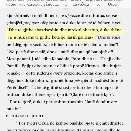
disa
Tani,
në
Jerusalem
banonin
judenj,
burra
të
αὐτῶν,
ταῖς
ἡμετέραις
γλώσσαις,
τὰ
μεγαλεῖα
τοῦ
Θεοῦ.
është
devotshëm
nga
çdo
komb
që
nën
qiell.
Dhe
ndërsa
u
bë
ata
tona
gjuhëve
ato
madhështore
e Perëndisë
ἐξίσταντο
δὲ
πάντες
καὶ
διηποροῦντο,
ἄλλος
e
njerëzve
kjo
zhurmë,
u
mblodh
moria
dhe
u
hutua,
sepse
shastiseshin
dhe
të gjithë
dhe
ishin tepër të hutuar
tjetër
prej
tyre
në
çdonjëri
i
dëgjonte
ata
duke
folur
të
folmen
e
vet.
πρὸς
ἄλλον
λέγοντες,
τί
θέλει
τοῦτο
εἶναι?
ἕτεροι
drejt
tjetri
duke thënë
çfarë
do
kjo
për të qenë
të tjerë
Dhe
të
gjithë
shastiseshin
dhe
mrekulloheshin,
duke
thënë:
δὲ
διαχλευάζοντες
ἔλεγον,
ὅτι
γλεύκους
μεμεστωμένοι
εἰσίν.
a
vallë
"Ja,
nuk
janë
të
gjithë
këta
që
flasin
galileas?!
Dhe
si
por
duke përqeshur
thoshin
se
musht
dendur
janë
σταθεὶς
δὲ
ὁ
Πέτρος
σὺν
τοῖς
ἕνδεκα,
i
në
ne
dëgjojmë
secili
të
folmen
tonë
në
të
cilën
u
lindëm?!
duke qëndruar
por
Pjetri
bashkë
të njëmbëdhjetët
Ne
në
,
partë
dhe
medë,
dhe
elamitë,
dhe
ata
që
banojnë
ἐπῆρεν
τὴν
φωνὴν
αὐτοῦ
καὶ
ἀπεφθέγξατο
αὐτοῖς:
ἄνδρες,
Ἰουδαῖοι,
Mesopotami,
Judé
edhe
Kapadoki,
Pont
dhe
Azi,
Frigji
edhe
ngriti
zërin
e tij
dhe
u shpreh
atyre
o burra
o judenj
καὶ
οἱ
κατοικοῦντες
Ἰερουσαλὴμ
πάντες,
τοῦτο
ὑμῖν
γνωστὸν
Pamfili,
Egjipt
dhe
rajonet
e
Libisë
pranë
Kirenës,
dhe
bujtës
dhe
o ju
që banoni
Jerusalem
të gjithë
kjo
juve
e njohur
qoftë
romakë,
ἔστω
καὶ
qoftë
ἐνωτίσασθε
judenj
τὰ
e
ῥήματά
prozelitë,
μου.
kretas
οὐ
dhe
γὰρ
arabë,
ὡς
ὑμεῖς
i
të jetë
dhe
vini veshin
thëniet
e mia
nuk
sepse
si
ju
në
për
dëgjojmë
duke
folur
gjuhët
tona
gjërat
madhështore
të
ὑπολαμβάνετε,
οὗτοι
μεθύουσιν,
ἔστιν
γὰρ
ὥρα
τρίτη
τῆς
ἡμέρας;
Perëndisë!".
Dhe
të
gjithë
shastiseshin
dhe
ishin
tepër
të
hamendësoni
këta
dehen
është
sepse
orë
e tretë
e ditës
ἀλλὰ
τοῦτό
ἐστιν
τὸ
εἰρημένον
διὰ
τοῦ
προφήτου
hutuar,
duke
i
thënë
njëri-tjetrit:
"Çfarë
do
të
thotë
kjo?".
por
kjo
është
ajo
që është thënë
nëpërmjet
profetit
i
me
Por
të
tjerë,
duke
përqeshur,
thoshin:
"Janë
dendur
Ἰωήλ:
καὶ
ἔσται
ἐν
ταῖς
ἐσχάταις
ἡμέραις,
λέγει
ὁ
Joel
dhe
do të jetë
në
e fundit
ditët
thotë
musht!".
Θεός,
ἐκχεῶ
ἀπὸ
τοῦ
Πνεύματός
μου
ἐπὶ
πᾶσαν
σάρκα;
PREDIKIMI I PJETRIT
Perëndia
do të derdh
nga
Fryma
im
mbi
çdo
mish
καὶ
προφητεύσουσιν
οἱ
υἱοὶ
ὑμῶν,
καὶ
me
αἱ
θυγατέρες
ὑμῶν;
Por
Pjetri
u
çua
në
këmbë
bashkë
të
njëmbëdhjetët,
dhe
do të profetizojnë
bijtë
tuaj
dhe
bijat
tuaja
ngriti
zërin
e
tij
dhe
iu
drejtua
atyre:
"O
burra,
judenj
dhe
të