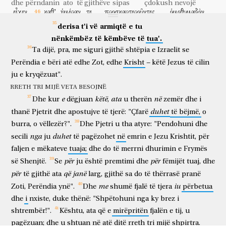
'I
tha
Zoti
Zotit
tim:
dhe
përndanin
ato
të gjithëve
sipas
çdokush
nevojë
εἶχεν.
καθ’
ἡμέραν
τε
προσκαρτεροῦντες
ὁμοθυμαδὸν
Ulu
në
të
djathtën
time,
kishte
sipas
dite
dhe
duke u përkushtuar
me një mendje
derisa
t'i
vë
armiqtë
e
tu
ἐν
τῷ
ἱερῷ,
κλῶντές
τε
κατ’
οἶκον
ἄρτον,
në
tempullin
duke thyer
dhe
sipas
shtëpie
bukë
nënkëmbëz
të
këmbëve
të
tua'.
μετελάμβανον
τροφῆς
ἐν
ἀγαλλιάσει
καὶ
ἀφελότητι
καρδίας,
Ta
dijë,
pra,
me
siguri
gjithë
shtëpia
e
Izraelit
se
merrnin pjesë
të ushqimi
me
ngazëllim
dhe
thjeshtësi
zemre
αἰνοῦντες
τὸν
Θεὸν
καὶ
ἔχοντες
χάριν
πρὸς
–
Perëndia
e
bëri
atë
edhe
Zot,
edhe
Krisht
këtë
Jezus
të
cilin
duke lavdëruar
Perëndinë
dhe
duke pasur
hir
para
ju
e
kryqëzuat".
ὅλον
τὸν
λαόν.
ὁ
δὲ
Κύριος
προσετίθει
τοὺς
σῳζομένους
RRETH TRI MIJË VETA BESOJNË
tërë
popullit
dhe
Zoti
shtonte
ata
që shpëtohen
καθ’
ἡμέραν.
ἐπὶ
τὸ
αὐτό,
e
këtë
ata
në
Dhe
kur
dëgjuan
,
u
therën
zemër
dhe
i
sipas
dite
në
të njëjtën
duhet
thanë
Pjetrit
dhe
apostujve
të
tjerë:
"Çfarë
të
bëjmë,
o
burra,
o
vëllezër?".
Dhe
Pjetri
u
tha
atyre:
"Pendohuni
dhe
nga
duhet
secili
ju
të
pagëzohet
në
emrin
e
Jezu
Krishtit,
për
faljen
e
mëkateve
tuaja;
dhe
do
të
merrni
dhurimin
e
Frymës
për
për
së
Shenjtë.
Se
ju
është
premtimi
dhe
fëmijët
tuaj,
dhe
për
që
janë
të
gjithë
ata
larg,
gjithë
sa
do
të
thërrasë
pranë
me
iu
Zoti,
Perëndia
ynë".
Dhe
shumë
fjalë
të
tjera
përbetua
dhe
i
nxiste,
duke
thënë:
"Shpëtohuni
nga
ky
brez
i
shtrembër!".
Kështu,
ata
që
e
mirëpritën
fjalën
e
tij,
u
pagëzuan;
dhe
u
shtuan
në
atë
ditë
rreth
tri
mijë
shpirtra.