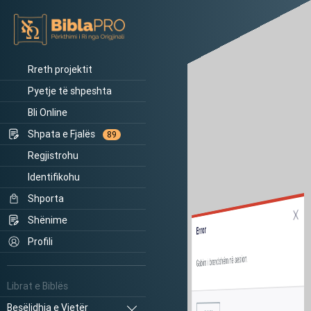
Rreth projektit
Pyetje të shpeshta
Bli Online
Shpata e Fjalës
89
Regjistrohu
Identifikohu
Shporta
Shënime
Error
Profili
Gabim i brendshëm në sesion.
Librat e Biblës
Besëlidhja e Vjetër