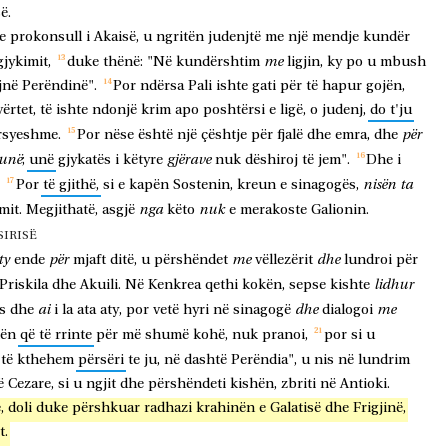
ë.
e
prokonsull
i
Akaisë,
u
ngritën
judenjtë
me
një
mendje
kundër
me
gjykimit,
duke
thënë:
"Në
kundërshtim
ligjin,
ky
po
u
mbush
jnë
Perëndinë".
Por
ndërsa
Pali
ishte
gati
për
të
hapur
gojën,
vërtet,
të
ishte
ndonjë
krim
apo
poshtërsi
e
ligë,
o
judenj,
do
t'ju
për
rsyeshme.
Por
nëse
është
një
çështje
për
fjalë
dhe
emra,
dhe
unë
gjërave
;
unë
gjykatës
i
këtyre
nuk
dëshiroj
të
jem".
Dhe
i
nisën
ta
Por
të
gjithë,
si
e
kapën
Sostenin,
kreun
e
sinagogës,
nga
nuk
mit.
Megjithatë,
asgjë
këto
e
merakoste
Galionin.
SIRISË
ty
për
me
dhe
ende
mjaft
ditë,
u
përshëndet
vëllezërit
lundroi
për
lidhur
Priskila
dhe
Akuili.
Në
Kenkrea
qethi
kokën,
sepse
kishte
ai
dhe
me
s
dhe
i
la
ata
aty,
por
vetë
hyri
në
sinagogë
dialogoi
tën
që
të
rrinte
për
më
shumë
kohë,
nuk
pranoi,
por
si
u
të
kthehem
përsëri
te
ju,
në
dashtë
Perëndia",
u
nis
në
lundrim
ë
Cezare,
si
u
ngjit
dhe
përshëndeti
kishën,
zbriti
në
Antioki.
,
doli
duke
përshkuar
radhazi
krahinën
e
Galatisë
dhe
Frigjinë,
t.