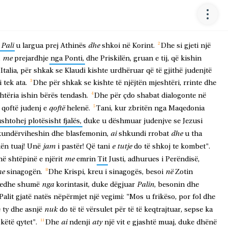
Pali
dhe
u
largua
prej
Athinës
shkoi
në
Korint.
Dhe
si
gjeti
një
me
,
prejardhje
nga
Ponti,
dhe
Priskilën,
gruan
e
tij,
që
kishin
Italia,
për
shkak
se
Klaudi
kishte
urdhëruar
që
të
gjithë
judenjtë
i
tek
ata.
Dhe
për
shkak
se
kishte
të
njëjtën
mjeshtëri,
rrinte
dhe
htëria
ishin
bërës
tendash.
Dhe
për
çdo
shabat
dialogonte
në
qoftë
qoftë
judenj
e
helenë.
Tani,
kur
zbritën
nga
Maqedonia
shtohej
plotësisht
fjalës,
duke
u
dëshmuar
judenjve
se
Jezusi
ai
dhe
kundërviheshin
dhe
blasfemonin,
shkundi
rrobat
u
tha
jam
e
tutje
kën
tuaj!
Unë
i
pastër!
Që
tani
do
të
shkoj
te
kombet".
me
në
shtëpinë
e
njërit
emrin
Tit
Justi,
adhurues
i
Perëndisë,
e
në
sinagogën.
Dhe
Krispi,
kreu
i
sinagogës,
besoi
Zotin
nga
Palin
edhe
shumë
korintasit,
duke
dëgjuar
,
besonin
dhe
Palit
gjatë
natës
nëpërmjet
një
vegimi:
"Mos
u
frikëso,
por
fol
dhe
nuk
e
ty
dhe
asnjë
do
të
të
vërsulet
për
të
të
keqtrajtuar,
sepse
ka
ai
aty
këtë
qytet".
Dhe
ndenji
një
vit
e
gjashtë
muaj,
duke
dhënë