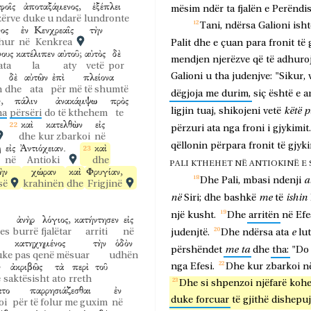
φοῖς
ἀποταξάμενος,
ἐξέπλει
mësim
ndër
ta
fjalën
e
Perëndis
zërve
duke u ndarë
lundronte
Tani,
ndërsa
Galioni
isht
ος
ἐν
Κενχρεαῖς
τὴν
hur
në
Kenkrea
Palit
dhe
e
çuan
para
fronit
të
νους
κατέλιπεν
αὐτοῦ;
αὐτὸς
δὲ
mendjen
njerëzve
që
të
adhuro
ata
la
aty
vetë
por
δὲ
αὐτῶν
ἐπὶ
πλείονα
Galioni
u
tha
judenjve:
"Sikur,
n
dhe
ata
për
më të shumtë
dëgjoja
me
durim,
siç
është
e
a
,
πάλιν
ἀνακάμψω
πρὸς
këtë
p
ligjin
tuaj,
shikojeni
vetë
ha
përsëri
do të kthehem
te
καὶ
κατελθὼν
εἰς
përzuri
ata
nga
froni
i
gjykimit.
dhe
kur zbarkoi
në
qëllonin
përpara
fronit
të
gjyki
η
εἰς
Ἀντιόχειαν.
καὶ
në
Antioki
dhe
PALI KTHEHET NË ANTIOKINË E 
ὴν
χώραν
καὶ
Φρυγίαν,
a
Dhe
Pali,
mbasi
ndenji
së
krahinën
dhe
Frigjinë
në
me
ishin
Siri;
dhe
bashkë
të
një
kusht.
Dhe
arritën
në
Efe
ἀνὴρ
λόγιος,
κατήντησεν
εἰς
jes
burrë
fjalëtar
arriti
në
e
judenjtë.
Dhe
ndërsa
ata
lu
κατηχημένος
τὴν
ὁδὸν
me
ta
përshëndet
dhe
tha:
"Do
uke pas qenë mësuar
udhën
ν
ἀκριβῶς
τὰ
περὶ
τοῦ
nga
Efesi.
Dhe
kur
zbarkoi
n
e
saktësisht
ato
rreth
Dhe
si
shpenzoi
njëfarë
kohe
ατο
παρρησιάζεσθαι
ἐν
duke
forcuar
të
gjithë
dishepuj
oi
për të folur me guxim
në