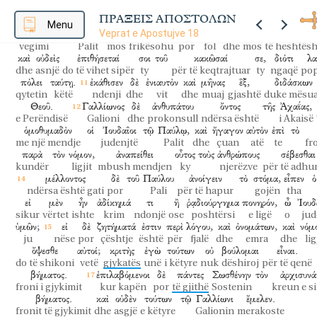
Κορινθίων
ἀκούοντες,
ἐπίστευον
καὶ
ἐβαπτίζοντο.
εἶπεν
δὲ
ΠΡΑΞΕΙΣ ΑΠΟΣΤΟΛΩΝ
të korintasve
duke dëgjuar
besonin
dhe
pagëzoheshin
tha
dhe
Menu
Veprat e Apostujve 18
ὁράματος
τῷ
Παύλῳ,
μὴ
φοβοῦ,
ἀλλὰ
λάλει
καὶ
μὴ
σιωπήσῃς,
vegimi
Palit
mos
frikësohu
por
fol
dhe
mos
të heshtës
καὶ
οὐδεὶς
ἐπιθήσεταί
σοι
τοῦ
κακῶσαί
σε,
διότι
λα
dhe
asnjë
do të vihet sipër
ty
për të keqtrajtuar
ty
ngaqë
pop
πόλει
ταύτῃ.
ἐκάθισεν
δὲ
ἐνιαυτὸν
καὶ
μῆνας
ἓξ,
διδάσκων
qytetin
këtë
ndenji
dhe
vit
dhe
muaj
gjashtë
duke mësu
Θεοῦ.
Γαλλίωνος
δὲ
ἀνθυπάτου
ὄντος
τῆς
Ἀχαΐας,
e Perëndisë
Galioni
dhe
prokonsull
ndërsa është
i Akaisë
ὁμοθυμαδὸν
οἱ
Ἰουδαῖοι
τῷ
Παύλῳ,
καὶ
ἤγαγον
αὐτὸν
ἐπὶ
τὸ
me një mendje
judenjtë
Palit
dhe
çuan
atë
te
fr
παρὰ
τὸν
νόμον,
ἀναπείθει
οὗτος
τοὺς
ἀνθρώπους
σέβεσθαι
kundër
ligjit
mbush mendjen
ky
njerëzve
për të adhu
μέλλοντος
δὲ
τοῦ
Παύλου
ἀνοίγειν
τὸ
στόμα,
εἶπεν
ὁ
ndërsa është gati
por
Pali
për të hapur
gojën
tha
εἰ
μὲν
ἦν
ἀδίκημά
τι
ἢ
ῥᾳδιούργημα
πονηρόν,
ὦ
Ἰουδ
sikur
vërtet
ishte
krim
ndonjë
ose
poshtërsi
e ligë
o
jud
ὑμῶν;
εἰ
δὲ
ζητήματά
ἐστιν
περὶ
λόγου,
καὶ
ὀνομάτων,
καὶ
νόμ
ju
nëse
por
çështje
është
për
fjalë
dhe
emra
dhe
lig
ὄψεσθε
αὐτοί;
κριτὴς
ἐγὼ
τούτων
οὐ
βούλομαι
εἶναι.
do të shikoni
vetë
gjykatës
unë
i këtyre
nuk
dëshiroj
për të qenë
βήματος.
ἐπιλαβόμενοι
δὲ
πάντες
Σωσθένην
τὸν
ἀρχισυν
froni i gjykimit
kur kapën
por
të gjithë
Sostenin
kreun e s
βήματος.
καὶ
οὐδὲν
τούτων
τῷ
Γαλλίωνι
ἔμελεν.
fronit të gjykimit
dhe
asgjë
e këtyre
Galionin
merakoste