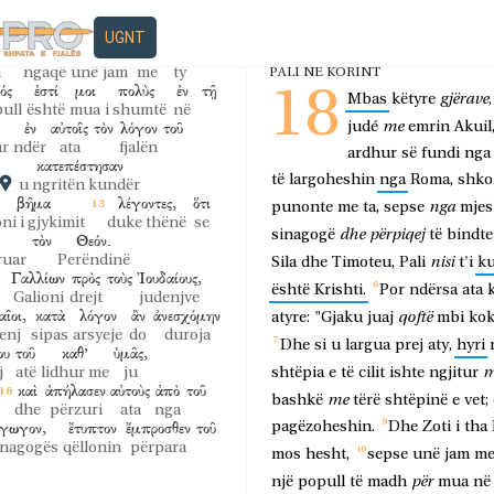
ὁ
Κύριος
ἐν
νυκτὶ
δι’
Zoti
në
natë
nëpërmjet
UGNT
διότι
ἐγώ
εἰμι
μετὰ
σοῦ,
h
ngaqë
unë
jam
me
ty
PALI NË KORINT
ός
ἐστί
μοι
πολὺς
ἐν
τῇ
18
gjërave
Mbas
këtyre
,
ull
është
mua
i shumtë
në
ἐν
αὐτοῖς
τὸν
λόγον
τοῦ
me
judé
emrin
Akuil
ar
ndër
ata
fjalën
ardhur
së
fundi
nga
κατεπέστησαν
të
largoheshin
nga
Roma,
shko
u ngritën kundër
βῆμα
λέγοντες,
ὅτι
nga
punonte
me
ta,
sepse
mjes
oni i gjykimit
duke thënë
se
dhe
përpiqej
sinagogë
të
bindte
τὸν
Θεόν.
ruar
Perëndinë
nisi
Sila
dhe
Timoteu,
Pali
t'i
ku
Γαλλίων
πρὸς
τοὺς
Ἰουδαίους,
është
Krishti.
Por
ndërsa
ata
Galioni
drejt
judenjve
αῖοι,
κατὰ
λόγον
ἂν
ἀνεσχόμην
qoftë
atyre:
"Gjaku
juaj
mbi
ko
enj
sipas
arsyeje
do
duroja
Dhe
si
u
largua
prej
aty,
hyri
ου
τοῦ
καθ’
ὑμᾶς,
m
j
atë
lidhur me
ju
shtëpia
e
të
cilit
ishte
ngjitur
καὶ
ἀπήλασεν
αὐτοὺς
ἀπὸ
τοῦ
me
bashkë
tërë
shtëpinë
e
vet;
dhe
përzuri
ata
nga
άγωγον,
ἔτυπτον
ἔμπροσθεν
τοῦ
pagëzoheshin.
Dhe
Zoti
i
tha
inagogës
qëllonin
përpara
mos
hesht,
sepse
unë
jam
m
për
një
popull
të
madh
mua
në