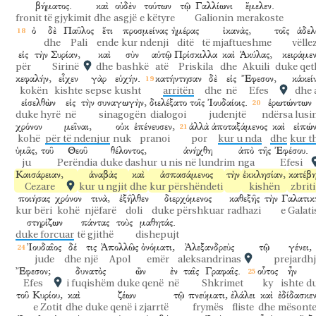
βήματος.
καὶ
οὐδὲν
τούτων
τῷ
Γαλλίωνι
ἔμελεν.
fronit të gjykimit
dhe
asgjë
e këtyre
Galionin
merakoste
ὁ
δὲ
Παῦλος
ἔτι
προσμείνας
ἡμέρας
ἱκανὰς,
τοῖς
ἀδελ
dhe
Pali
ende
kur ndenji
ditë
të mjaftueshme
vëlle
εἰς
τὴν
Συρίαν,
καὶ
σὺν
αὐτῷ
Πρίσκιλλα
καὶ
Ἀκύλας,
κειράμεν
për
Sirinë
dhe
bashkë
atë
Priskila
dhe
Akuili
duke qet
κεφαλήν,
εἶχεν
γὰρ
εὐχήν.
κατήντησαν
δὲ
εἰς
Ἔφεσον,
κἀκεί
kokën
kishte
sepse
kusht
arritën
dhe
në
Efes
dhe 
εἰσελθὼν
εἰς
τὴν
συναγωγὴν,
διελέξατο
τοῖς
Ἰουδαίοις.
ἐρωτώντων
duke hyrë
në
sinagogën
dialogoi
judenjtë
ndërsa lusi
χρόνον
μεῖναι,
οὐκ
ἐπένευσεν,
ἀλλὰ
ἀποταξάμενος
καὶ
εἰπών
kohë
për të ndenjur
nuk
pranoi
por
kur u nda
dhe
kur t
ὑμᾶς,
τοῦ
Θεοῦ
θέλοντος,
ἀνήχθη
ἀπὸ
τῆς
Ἐφέσου.
ju
Perëndia
duke dashur
u nis në lundrim
nga
Efesi
Καισάρειαν,
ἀναβὰς
καὶ
ἀσπασάμενος
τὴν
ἐκκλησίαν,
κατέβ
Cezare
kur u ngjit
dhe
kur përshëndeti
kishën
zbriti
ποιήσας
χρόνον
τινὰ,
ἐξῆλθεν
διερχόμενος
καθεξῆς
τὴν
Γαλατικ
kur bëri
kohë
njëfarë
doli
duke përshkuar
radhazi
e Galati
στηρίζων
πάντας
τοὺς
μαθητάς.
duke forcuar
të gjithë
dishepujt
Ἰουδαῖος
δέ
τις
Ἀπολλῶς
ὀνόματι,
Ἀλεξανδρεὺς
τῷ
γένει,
jude
dhe
një
Apol
emër
aleksandrinas
prejardh
Ἔφεσον;
δυνατὸς
ὢν
ἐν
ταῖς
Γραφαῖς.
οὗτος
ἦν
Efes
i fuqishëm
duke qenë
në
Shkrimet
ky
ishte
d
τοῦ
Κυρίου,
καὶ
ζέων
τῷ
πνεύματι,
ἐλάλει
καὶ
ἐδίδασκε
e Zotit
dhe
duke qenë i zjarrtë
frymës
fliste
dhe
mësont