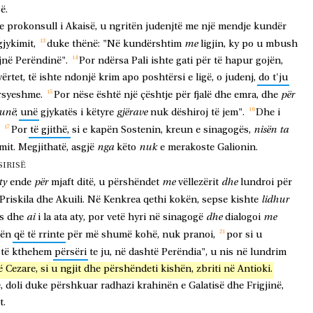
ë.
e
prokonsull
i
Akaisë,
u
ngritën
judenjtë
me
një
mendje
kundër
me
gjykimit,
duke
thënë:
"Në
kundërshtim
ligjin,
ky
po
u
mbush
jnë
Perëndinë".
Por
ndërsa
Pali
ishte
gati
për
të
hapur
gojën,
vërtet,
të
ishte
ndonjë
krim
apo
poshtërsi
e
ligë,
o
judenj,
do
t'ju
për
rsyeshme.
Por
nëse
është
një
çështje
për
fjalë
dhe
emra,
dhe
unë
gjërave
;
unë
gjykatës
i
këtyre
nuk
dëshiroj
të
jem".
Dhe
i
nisën
ta
Por
të
gjithë,
si
e
kapën
Sostenin,
kreun
e
sinagogës,
nga
nuk
mit.
Megjithatë,
asgjë
këto
e
merakoste
Galionin.
SIRISË
ty
për
me
dhe
ende
mjaft
ditë,
u
përshëndet
vëllezërit
lundroi
për
lidhur
Priskila
dhe
Akuili.
Në
Kenkrea
qethi
kokën,
sepse
kishte
ai
dhe
me
s
dhe
i
la
ata
aty,
por
vetë
hyri
në
sinagogë
dialogoi
tën
që
të
rrinte
për
më
shumë
kohë,
nuk
pranoi,
por
si
u
të
kthehem
përsëri
te
ju,
në
dashtë
Perëndia",
u
nis
në
lundrim
ë
Cezare,
si
u
ngjit
dhe
përshëndeti
kishën,
zbriti
në
Antioki.
,
doli
duke
përshkuar
radhazi
krahinën
e
Galatisë
dhe
Frigjinë,
t.