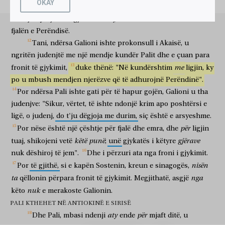
OKAY
βήματος.
ἐπιλαβόμενοι
për
δὲ
πάντες
Σωσθένην
τὸν
ai
sepse
ka
një
popull
të
madh
mua
në
këtë
qytet".
Dhe
froni i gjykimit
kur kapën
por
të gjithë
Sostenin
aty
ndenji
një
vit
e
gjashtë
muaj,
duke
dhënë
mësim
ndër
ta
ἀρχισυνάγωγον,
ἔτυπτον
ἔμπροσθεν
τοῦ
βήματος.
καὶ
fjalën
e
Perëndisë.
kreun e sinagogës
qëllonin
përpara
fronit të gjykimit
dhe
οὐδὲν
τούτων
τῷ
Γαλλίωνι
ἔμελεν.
Tani,
ndërsa
Galioni
ishte
prokonsull
i
Akaisë,
u
asgjë
e këtyre
Galionin
merakoste
ngritën
judenjtë
me
një
mendje
kundër
Palit
dhe
e
çuan
para
ὁ
δὲ
Παῦλος
ἔτι
προσμείνας
ἡμέρας
ἱκανὰς,
τοῖς
me
dhe
Pali
ende
kur ndenji
ditë
të mjaftueshme
fronit
të
gjykimit,
duke
thënë:
"Në
kundërshtim
ligjin,
ky
ἀδελφοῖς
ἀποταξάμενος,
ἐξέπλει
εἰς
τὴν
Συρίαν,
καὶ
po
u
mbush
mendjen
njerëzve
që
të
adhurojnë
Perëndinë".
vëllezërve
duke u ndarë
lundronte
për
Sirinë
dhe
Por
σὺν
ndërsa
αὐτῷ
Πρίσκιλλα
Pali
ishte
καὶ
gati
Ἀκύλας,
për
të
hapur
κειράμενος
gojën,
Galioni
ἐν
u
tha
bashkë
atë
Priskila
dhe
Akuili
duke qethur
në
judenjve:
"Sikur,
vërtet,
të
ishte
ndonjë
krim
apo
poshtërsi
e
Κενχρεαῖς
τὴν
κεφαλήν,
εἶχεν
γὰρ
εὐχήν.
κατήντησαν
δὲ
ligë,
o
judenj,
do
t'ju
dëgjoja
me
durim,
siç
është
e
arsyeshme.
Kenkrea
kokën
kishte
sepse
kusht
arritën
dhe
εἰς
Ἔφεσον,
κἀκείνους
κατέλιπεν
αὐτοῦ;
αὐτὸς
δὲ
εἰσελθὼν
εἰς
për
Por
nëse
është
një
çështje
për
fjalë
dhe
emra,
dhe
ligjin
në
Efes
dhe ata
la
aty
vetë
por
duke hyrë
në
këtë
punë
gjërave
tuaj,
shikojeni
vetë
;
unë
gjykatës
i
këtyre
τὴν
συναγωγὴν,
διελέξατο
τοῖς
Ἰουδαίοις.
ἐρωτώντων
δὲ
αὐτῶν
sinagogën
dialogoi
judenjtë
ndërsa lusin
dhe
ata
nuk
dëshiroj
të
jem".
Dhe
i
përzuri
ata
nga
froni
i
gjykimit.
ἐπὶ
πλείονα
χρόνον
μεῖναι,
οὐκ
ἐπένευσεν,
ἀλλὰ
nisën
Por
të
gjithë,
si
e
kapën
Sostenin,
kreun
e
sinagogës,
për
më të shumtë
kohë
për të ndenjur
nuk
pranoi
por
ἀποταξάμενος
καὶ
εἰπών,
πάλιν
ἀνακάμψω
πρὸς
ὑμᾶς,
τοῦ
ta
nga
qëllonin
përpara
fronit
të
gjykimit.
Megjithatë,
asgjë
kur u nda
dhe
kur tha
përsëri
do të kthehem
te
ju
nuk
këto
e
merakoste
Galionin.
Θεοῦ
θέλοντος,
ἀνήχθη
ἀπὸ
τῆς
Ἐφέσου.
PALI KTHEHET NË ANTIOKINË E SIRISË
Perëndia
duke dashur
u nis në lundrim
nga
Efesi
καὶ
κατελθὼν
εἰς
Καισάρειαν,
ἀναβὰς
καὶ
aty
për
Dhe
Pali,
mbasi
ndenji
ende
mjaft
ditë,
u
dhe
kur zbarkoi
në
Cezare
kur u ngjit
dhe