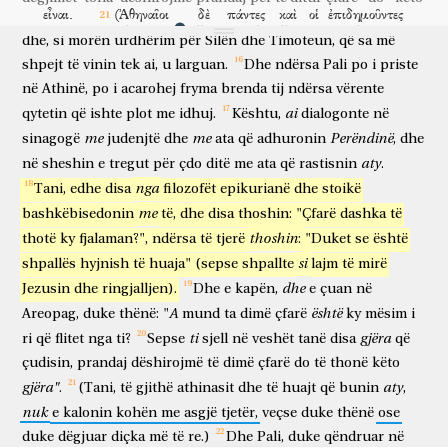
εἶναι.
(Ἀθηναῖοι
δὲ
πάντες
καὶ
οἱ
ἐπιδημοῦντες
në
Tani,
ata
që
e
shoqëronin
Palin,
e
çuan
deri
Athinë
për të qenë
athinasit
dhe
të gjithë
dhe
që bujnë
dhe,
si
morën
urdhërim
për
Silën
dhe
Timoteun,
që
sa
më
ξένοι
εἰς
οὐδὲν
ἕτερον
ηὐκαίρουν,
ἢ
λέγειν
τι
ἢ
shpejt
të
vinin
tek
ai,
u
larguan.
Dhe
ndërsa
Pali
po
i
priste
të huajt
për
asgjë
tjetër
kishin kohë
ose
për të thënë
diçka
ose
ἀκούειν
τι
καινότερον.)
σταθεὶς
δὲ
Παῦλος
në
Athinë,
po
i
acarohej
fryma
brenda
tij
ndërsa
vërente
për të dëgjuar
diçka
më të re
duke qëndruar
dhe
Pali
ai
qytetin
ἐν
μέσῳ
që
τοῦ
ishte
Ἀρείου
plot
me
Πάγου
idhuj.
ἔφη,
Kështu,
ἄνδρες,
dialogonte
Ἀθηναῖοι,
në
në
mes
të Areo
Pagut
thoshte
o burra
o athinas
me
me
Perëndinë
sinagogë
judenjtë
dhe
ata
që
adhuronin
,
dhe
κατὰ
πάντα
ὡς
δεισιδαιμονεστέρους
ὑμᾶς
θεωρῶ;
aty
në
sheshin
e
tregut
për
çdo
ditë
me
ata
që
rastisnin
.
lidhur me
të gjitha
sa
shumë të frikësuar hyjnie
ju
vërej
διερχόμενος
γὰρ
καὶ
ἀναθεωρῶν
τὰ
nga
Tani,
edhe
disa
filozofët
epikurianë
dhe
stoikë
duke kaluar
sepse
dhe
duke vërejtur me kujdes
me
bashkëbisedonin
të,
dhe
disa
thoshin:
"Çfarë
dashka
të
σεβάσματα
ὑμῶν,
εὗρον
καὶ
βωμὸν
ἐν
ᾧ
objektet e adhurimit
tuaja
gjeta
edhe
altar
në
të cilin
thoshin
thotë
ky
fjalaman?",
ndërsa
të
tjerë
:
"Duket
se
është
ἐπεγέγραπτο,
ἀγνώστῳ
Θεῷ.
ὃ
οὖν
si
shpallës
hyjnish
të
huaja"
(sepse
shpallte
lajm
të
mirë
ishte mbishkruar
të panjohur
perëndie
çfarë
pra
ἀγνοοῦντες
εὐσεβεῖτε,
τοῦτο
ἐγὼ
καταγγέλλω
ὑμῖν.
ὁ
dhe
Jezusin
dhe
ringjalljen).
Dhe
e
kapën,
e
çuan
në
duke mos njohur
adhuroni
këtë
unë
shpall
juve
A
është
Areopag,
duke
thënë:
"
mund
ta
dimë
çfarë
ky
mësim
i
Θεὸς
ὁ
ποιήσας
τὸν
κόσμον
καὶ
πάντα
τὰ
ἐν
αὐτῷ,
οὗτος
Perëndia
ai
që bëri
botën
dhe
të gjitha
ato
në
atë
ky
ti
gjëra
ri
që
flitet
nga
ti?
Sepse
sjell
në
veshët
tanë
disa
që
οὐρανοῦ
καὶ
γῆς
ὑπάρχων
Κύριος,
οὐκ
ἐν
χειροποιήτοις
çudisin,
prandaj
dëshirojmë
të
dimë
çfarë
do
të
thonë
këto
i qielli
dhe
i toke
duke qenë
Zot
nuk
në
të bëra me dorë
ναοῖς
κατοικεῖ,
οὐδὲ
ὑπὸ
χειρῶν
ἀνθρωπίνων
gjëra"
aty
.
(Tani,
të
gjithë
athinasit
dhe
të
huajt
që
bunin
,
shenjtërore
banon
dhe nuk
nga
duar
njerëzore
nuk
e
kalonin
kohën
me
asgjë
tjetër,
veçse
duke
thënë
ose
θεραπεύεται,
προσδεόμενός
τινος,
αὐτὸς
διδοὺς
duke
dëgjuar
diçka
më
të
re.)
Dhe
Pali,
duke
qëndruar
në
shërbehet
duke pasur nevojë
të diçkaje
vetë
duke dhënë