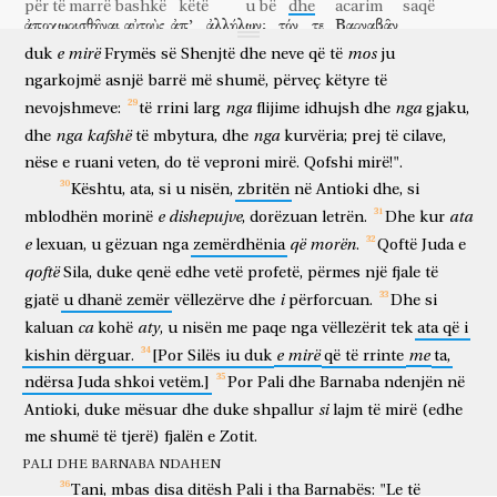
për të marrë bashkë
këtë
u bë
dhe
acarim
saqë
ἀποχωρισθῆναι
αὐτοὺς
ἀπ’
ἀλλήλων;
τόν
τε
Βαρναβᾶν
gjëra
edhe
vetë
do
t'ju
njoftojnë
të
njëjtat
me
të
folur.
Se
iu
për t'u ndarë
ata
nga
njëri-tjetri
dhe
Barnaba
e
mirë
mos
duk
Frymës
së
Shenjtë
dhe
neve
që
të
ju
παραλαβόντα
τὸν
Μᾶρκον,
ἐκπλεῦσαι
εἰς
Κύπρον.
ngarkojmë
asnjë
barrë
më
shumë,
përveç
këtyre
të
duke marrë pranë
Markun
për të lundruar
për
Qipro
Παῦλος
δὲ
ἐπιλεξάμενος
Σιλᾶν,
ἐξῆλθεν
παραδοθεὶς
nga
nga
nevojshmeve:
të
rrini
larg
flijime
idhujsh
dhe
gjaku,
Pali
por
duke përzgjedhur
Silën
doli
duke u dorëzuar
τῇ
χάριτι
nga
kafshë
τοῦ
Κυρίου
ὑπὸ
τῶν
ἀδελφῶν.
nga
διήρχετο
δὲ
τὴν
dhe
të
mbytura,
dhe
kurvëria;
prej
të
cilave,
hirit
të Zotit
nga
vëllezërit
përshkonte
dhe
nëse
e
ruani
veten,
do
të
veproni
mirë.
Qofshi
mirë!".
Συρίαν
καὶ
τὴν
Κιλικίαν,
ἐπιστηρίζων
τὰς
ἐκκλησίας.
Kështu,
ata,
si
u
nisën,
zbritën
në
Antioki
dhe,
si
Sirinë
dhe
Kilikinë
duke përforcuar
kishat
e
dishepujve
ata
mblodhën
morinë
,
dorëzuan
letrën.
Dhe
kur
e
që
morën
lexuan,
u
gëzuan
nga
zemërdhënia
.
Qoftë
Juda
e
qoftë
Sila,
duke
qenë
edhe
vetë
profetë,
përmes
një
fjale
të
i
gjatë
u
dhanë
zemër
vëllezërve
dhe
përforcuan.
Dhe
si
ca
aty
kaluan
kohë
,
u
nisën
me
paqe
nga
vëllezërit
tek
ata
që
i
e
mirë
me
kishin
dërguar.
[Por
Silës
iu
duk
që
të
rrinte
ta,
ndërsa
Juda
shkoi
vetëm.]
Por
Pali
dhe
Barnaba
ndenjën
në
si
Antioki,
duke
mësuar
dhe
duke
shpallur
lajm
të
mirë
(edhe
me
shumë
të
tjerë)
fjalën
e
Zotit.
PALI DHE BARNABA NDAHEN
Tani,
mbas
disa
ditësh
Pali
i
tha
Barnabës:
"Le
të