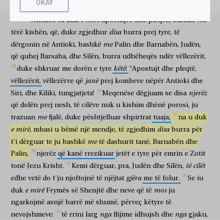
OKAY
πλέον
ἐπιτίθεσθαι
ὑμῖν
βάρος,
πλὴν
τούτων
τῶν
qenë
i
lexuar
për
çdo
shabat
në
sinagoga".
më të shumtë
për të vënë sipër
juve
barrë
përveç
këtyre
e
mirë
me
Atëherë
iu
duk
apostujve
dhe
pleqve,
bashkë
ἐπάναγκες:
ἀπέχεσθαι
εἰδωλοθύτων,
καὶ
disa
të nevojshmeve
për të ndenjur larg
flijime idhujsh
dhe
tërë
kishën,
që,
duke
zgjedhur
burra
prej
tyre,
të
αἵματος,
καὶ
πνικτῶν,
καὶ
πορνείας;
ἐξ
ὧν
me
dërgonin
në
Antioki,
bashkë
Palin
dhe
Barnabën,
Judën,
të gjaku
dhe
të të mbyturave
dhe
të kurvërie
prej
të cilave
διατηροῦντες
ἑαυτοὺς,
εὖ
πράξετε.
ἔρρωσθε.
οἱ
μὲν
οὖν
që
quhej
Barsaba,
dhe
Silën,
burra
udhëheqës
ndër
vëllezërit,
duke ruajtur
vetvetet
mirë
do të veproni
jini mirë
ata
pra
këtë
duke
shkruar
me
dorën
e
tyre
:
"Apostujt
dhe
pleqtë,
ἀπολυθέντες,
κατῆλθον
εἰς
Ἀντιόχειαν,
καὶ
συναγαγόντες
janë
vëllezërit,
vëllezërve
që
prej
kombeve
nëpër
Antioki
dhe
kur u lëshuan
zbritën
në
Antioki
dhe
kur mblodhën
τὸ
πλῆθος,
ἐπέδωκαν
τὴν
ἐπιστολήν.
ἀναγνόντες
δὲ,
ἐχάρησαν
njerëz
Siri,
dhe
Kiliki,
tungjatjeta!
Meqenëse
dëgjuam
se
disa
morinë
dorëzuan
letrën
kur lexuan
dhe
u gëzuan
që
dolën
prej
nesh,
të
cilëve
nuk
u
kishim
dhënë
porosi,
ju
ἐπὶ
τῇ
παρακλήσει.
Ἰούδας
τε
καὶ
Σιλᾶς,
καὶ
αὐτοὶ
mbi
zemërdhënien
Juda
qoftë
dhe
Sila
edhe
vetë
me
trazuan
fjalë,
duke
pështjelluar
shpirtrat
tuaja,
na
u
duk
προφῆται
ὄντες,
διὰ
λόγου
πολλοῦ,
παρεκάλεσαν
τοὺς
e
mirë
disa
,
mbasi
u
bëmë
një
mendje,
të
zgjedhim
burra
për
profetë
duke qenë
përmes
fjale
të shumtë
dhanë zemër
ἀδελφοὺς
καὶ
ἐπεστήριξαν.
ποιήσαντες
δὲ
χρόνον,
ἀπελύθησαν
me
t'i
dërguar
te
ju
bashkë
të
dashurit
tanë,
Barnabën
dhe
vëllezërve
dhe
përforcuan
kur bënë
dhe
kohë
u lëshuan
Palin,
njerëz
që
kanë
rrezikuar
jetët
e
tyre
për
emrin
e
Zotit
μετ’
εἰρήνης
ἀπὸ
τῶν
ἀδελφῶν,
πρὸς
τοὺς
ἀποστείλαντας
αὐτούς.
të
cilët
me
paqe
nga
vëllezërit
tek
ata
që dërguan
ata
tonë
Jezu
Krisht.
Kemi
dërguar,
pra,
Judën
dhe
Silën,
[ἔδοξεν
δὲ
τῷ
Σίλᾳ
ἐπιμεῖναι
αὐτοὺς
μόνος
δὲ
Ἰούδας
gjëra
edhe
vetë
do
t'ju
njoftojnë
të
njëjtat
me
të
folur.
Se
iu
u duk
por
Silës
për të ndenjur
ata
i vetëm
dhe
Juda
ἐπορεύθη.]
Παῦλος
δὲ
καὶ
Βαρναβᾶς
διέτριβον
ἐν
Ἀντιοχείᾳ,
e
mirë
mos
duk
Frymës
së
Shenjtë
dhe
neve
që
të
ju
shkoi
Pali
por
dhe
Barnaba
rrinin
në
Antioki
ngarkojmë
asnjë
barrë
më
shumë,
përveç
këtyre
të
διδάσκοντες
καὶ
εὐαγγελιζόμενοι
μετὰ
καὶ
ἑτέρων
nga
nga
nevojshmeve:
të
rrini
larg
flijime
idhujsh
dhe
gjaku,
duke mësuar
dhe
duke shpallur lajm të mirë
me
edhe
të tjerë