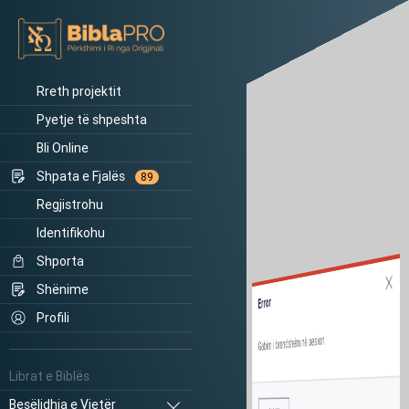
Rreth projektit
Pyetje të shpeshta
Bli Online
Shpata e Fjalës
89
Regjistrohu
Identifikohu
Shporta
Shënime
Error
Profili
Gabim i brendshëm në sesion.
Librat e Biblës
Besëlidhja e Vjetër