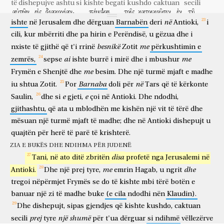
të dishepujve
ashtu si
kishte begati
kushdo
caktuan
secili
αὐτῶν
Tani,
εἰς
διακονίαν,
fjala
lidhur
me
πέμψαι
ta
shkoi
τοῖς
në
veshët
κατοικοῦσιν
e
kishës
ἐν
τῇ
që
i atyre
për
shërbim
për të dërguar
që banojnë
në
në
ishte
në
Jerusalem
dhe
dërguan
Barnabën
deri
Antioki,
i
Ἰουδαίᾳ
ἀδελφοῖς;
ὃ
καὶ
ἐποίησαν,
ἀποστείλαντες
cili,
kur
mbërriti
dhe
pa
hirin
e
Perëndisë,
u
gëzua
dhe
i
Judenë
vëllezërve
të cilën
edhe
bënë
duke dërguar
πρὸς
τοὺς
πρεσβυτέρους
διὰ
χειρὸς
Βαρναβᾶ
καὶ
Σαύλου.
besnikë
me
nxiste
të
gjithë
që
t'i
rrinë
Zotit
përkushtimin
e
te
pleqtë
nëpërmjet
dore
të Barnabës
dhe
të Saulit
ai
me
zemrës,
sepse
ishte
burrë
i
mirë
dhe
i
mbushur
me
Frymën
e
Shenjtë
dhe
besim.
Dhe
një
turmë
mjaft
e
madhe
Barnaba
në
iu
shtua
Zotit.
Por
doli
për
Tars
që
të
kërkonte
e
e
Saulin,
dhe
si
gjeti,
çoi
në
Antioki.
Dhe
ndodhi,
gjithashtu,
që
ata
u
mblodhën
me
kishën
një
vit
të
tërë
dhe
mësuan
një
turmë
mjaft
të
madhe;
dhe
në
Antioki
dishepujt
u
quajtën
për
herë
të
parë
të
krishterë.
ZIA E BUKËS DHE NDIHMA PËR JUDENË
disa
Tani,
në
ato
ditë
zbritën
profetë
nga
Jerusalemi
në
me
dhe
Antioki.
Dhe
një
prej
tyre,
emrin
Hagab,
u
ngrit
tregoi
nëpërmjet
Frymës
se
do
të
kishte
mbi
tërë
botën
e
banuar
një
zi
të
madhe
buke
(e
cila
ndodhi
nën
Klaudin).
Dhe
dishepujt,
sipas
gjendjes
që
kishte
kushdo,
caktuan
prej
një
shumë
secili
tyre
për
t'ua
dërguar
si
ndihmë
vëllezërve