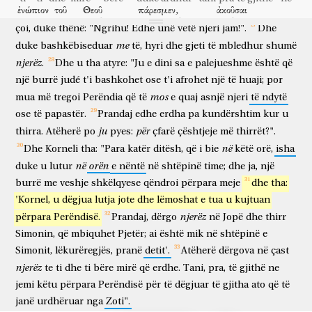
ἐνώπιον
τοῦ
Θεοῦ
πάρεσμεν,
ἀκοῦσαι
dhe
e
tij
e
takoi
,
duke
rënë
te
këmbët
,
adhuroi.
Por
Pjetri
e
përpara
Perëndisë
jemi të pranishëm
për të dëgjuar
çoi,
duke
thënë:
"Ngrihu!
Edhe
unë
vetë
njeri
jam!".
Dhe
πάντα
τὰ
προστεταγμένα
σοι
ὑπὸ
τοῦ
Κυρίου.
me
të gjitha
ato
që janë urdhëruar
ty
nga
Zoti
duke
bashkëbiseduar
të,
hyri
dhe
gjeti
të
mbledhur
shumë
ἀνοίξας
δὲ
Πέτρος
τὸ
στόμα
εἶπεν,
ἐπ’
ἀληθείας
njerëz
.
Dhe
u
tha
atyre:
"Ju
e
dini
sa
e
palejueshme
është
që
duke hapur
dhe
Pjetri
gojën
tha
mbi
të vërtetë
καταλαμβάνομαι,
ὅτι
οὐκ
ἔστιν
προσωπολήμπτης
ὁ
Θεός,
një
burrë
judé
t'i
bashkohet
ose
t'i
afrohet
një
të
huaji;
por
përkap
se
nuk
është
i anshëm
Perëndia
mos
mua
më
tregoi
Perëndia
që
të
e
quaj
asnjë
njeri
të
ndytë
ἀλλ’
ἐν
παντὶ
ἔθνει,
ὁ
φοβούμενος
αὐτὸν
καὶ
ἐργαζόμενος
ose
të
papastër.
Prandaj
edhe
erdha
pa
kundërshtim
kur
u
por
në
çdo
komb
ai
që ka frikë
atë
dhe
që punon
δικαιοσύνην,
δεκτὸς
αὐτῷ
ἐστιν.
τὸν
λόγον
ὃν
ju
për
thirra.
Atëherë
po
pyes:
çfarë
çështjeje
më
thirrët?".
drejtësi
i pranueshëm
atij
është
fjalën
të cilën
në
Dhe
Korneli
tha:
"Para
katër
ditësh,
që
i
bie
këtë
orë,
isha
ἀπέστειλεν
τοῖς
υἱοῖς
Ἰσραὴλ,
εὐαγγελιζόμενος
εἰρήνην
dërgoi
bijve
të Izraelit
duke shpallur lajm të mirë
paqe
në
orën
duke
u
lutur
e
nëntë
në
shtëpinë
time;
dhe
ja,
një
διὰ
Ἰησοῦ
Χριστοῦ;
οὗτός
ἐστιν
πάντων
Κύριος.
ὑμεῖς
burrë
me
veshje
shkëlqyese
qëndroi
përpara
meje
dhe
tha:
nëpërmjet
Jezu
Krishtit
ky
është
i të gjithëve
Zot
ju
οἴδατε
τὸ
γενόμενον
ῥῆμα
καθ’
ὅλης
τῆς
Ἰουδαίας,
'Kornel,
u
dëgjua
lutja
jote
dhe
lëmoshat
e
tua
u
kujtuan
dini
që ndodhi
gjënë
nëpër
tërë
Judenë
njerëz
përpara
Perëndisë.
Prandaj,
dërgo
në
Jopë
dhe
thirr
ἀρξάμενος
ἀπὸ
τῆς
Γαλιλαίας,
μετὰ
τὸ
βάπτισμα
ὃ
Simonin,
që
mbiquhet
Pjetër;
ai
është
mik
në
shtëpinë
e
duke filluar
nga
Galileja
mbas
pagëzimit
të cilin
ἐκήρυξεν
Ἰωάννης,
Ἰησοῦν
τὸν
ἀπὸ
Ναζαρέθ,
ὡς
ἔχρισεν
Simonit,
lëkurëregjës,
pranë
detit'.
Atëherë
dërgova
në
çast
predikoi
Gjoni
Jezusin
atë
nga
Nazareti
si
vajosi
njerëz
te
ti
dhe
ti
bëre
mirë
që
erdhe.
Tani,
pra,
të
gjithë
ne
αὐτὸν
ὁ
Θεὸς
Πνεύματι
Ἁγίῳ
καὶ
δυνάμει;
ὃς
διῆλθεν
atë
Perëndia
Frymës
së Shenjtë
dhe
fuqie
i cili
kaloi
jemi
këtu
përpara
Perëndisë
për
të
dëgjuar
të
gjitha
ato
që
të
εὐεργετῶν
καὶ
ἰώμενος
πάντας
τοὺς
janë
urdhëruar
nga
Zoti".
duke bërë mirë
dhe
duke shëruar
të gjithë
ata