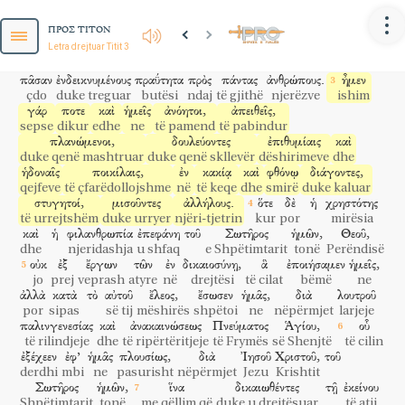
sill ndërmend
atyre
parive
pushteteve
për t'u nënshtruar
πειθαρχεῖν;
πρὸς
πᾶν
ἔργον
ἀγαθὸν
ἑτοίμους
εἶναι,
ΠΡΟΣ ΤΙΤΟΝ
për t'u bindur
për
çdo
vepër
të mirë
të gatshëm
për të qenë
Letra drejtuar Titit 3
μηδένα
βλασφημεῖν,
ἀμάχους
εἶναι,
ἐπιεικεῖς,
askënd
për të përfolur
jo luftarakë
për të qenë
zemërgjerë
πᾶσαν
ἐνδεικνυμένους
πραΰτητα
πρὸς
πάντας
ἀνθρώπους.
ἦμεν
çdo
duke treguar
butësi
ndaj
të gjithë
njerëzve
ishim
γάρ
ποτε
καὶ
ἡμεῖς
ἀνόητοι,
ἀπειθεῖς,
sepse
dikur
edhe
ne
të pamend
të pabindur
πλανώμενοι,
δουλεύοντες
ἐπιθυμίαις
καὶ
duke qenë mashtruar
duke qenë skllevër
dëshirimeve
dhe
ἡδοναῖς
ποικίλαις,
ἐν
κακίᾳ
καὶ
φθόνῳ
διάγοντες,
qejfeve
të çfarëdollojshme
në
të keqe
dhe
smirë
duke kaluar
στυγητοί,
μισοῦντες
ἀλλήλους.
ὅτε
δὲ
ἡ
χρηστότης
të urrejtshëm
duke urryer
njëri-tjetrin
kur
por
mirësia
καὶ
ἡ
φιλανθρωπία
ἐπεφάνη
τοῦ
Σωτῆρος
ἡμῶν,
Θεοῦ,
dhe
njeridashja
u shfaq
e Shpëtimtarit
tonë
Perëndisë
οὐκ
ἐξ
ἔργων
τῶν
ἐν
δικαιοσύνῃ,
ἃ
ἐποιήσαμεν
ἡμεῖς,
jo
prej
veprash
atyre
në
drejtësi
të cilat
bëmë
ne
ἀλλὰ
κατὰ
τὸ
αὐτοῦ
ἔλεος,
ἔσωσεν
ἡμᾶς,
διὰ
λουτροῦ
por
sipas
së tij
mëshirës
shpëtoi
ne
nëpërmjet
larjeje
παλινγενεσίας
καὶ
ἀνακαινώσεως
Πνεύματος
Ἁγίου,
οὗ
të rilindjeje
dhe
të ripërtëritjeje
të Frymës
së Shenjtë
të cilin
ἐξέχεεν
ἐφ’
ἡμᾶς
πλουσίως,
διὰ
Ἰησοῦ
Χριστοῦ,
τοῦ
SJELLJA NDAJ NJERËZVE NË BOTË
derdhi
mbi
ne
pasurisht
nëpërmjet
Jezu
Krishtit
3
dhe
Sillu
ndërmend
atyre
që
t'u
nënshtrohen
parive
Σωτῆρος
ἡμῶν,
ἵνα
δικαιωθέντες
τῇ
ἐκείνου
pushteteve,
që
të
jenë
të
bindur,
që
të
jenë
të
gatshëm
Shpëtimtarit
tonë
me qëllim që
duke u drejtësuar
të atij