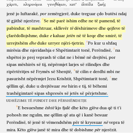
χάριτι,
κληρονόμοι
γενηθῶμεν,
κατ’
ἐλπίδα
ζωῆς
mos
për
çdo
vepër
të
mirë,
që
të
përflasin
askënd,
që
të
hirit
trashëgimtarë
të bëhemi
sipas
shprese
të jete
αἰωνίου.
por
jenë
jo
luftarakë,
zemërgjerë,
duke
treguar
çdo
butësi
ndaj
të përjetshme
të
gjithë
njerëzve.
Se
më
parë
ishim
edhe
ne
të
pamend,
të
πιστὸς
ὁ
λόγος,
καὶ
περὶ
τούτων
βούλομαί
σε
të
pabindur,
të
mashtruar,
skllevër
dëshirimeve
dhe
qejfeve
të
e besueshme
fjala
dhe
rreth
këtyre
dua
ti
διαβεβαιοῦσθαι,
ἵνα
φροντίζωσιν
e
jetën
çfarëdollojshme,
duke
kaluar
në
të
keqe
dhe
smirë,
të
për të pohuar me ngulm
me qëllim që
të kushtojnë vëmendje
dhe
urrejtshëm
duke
urryer
njëri-tjetrin.
Po
kur
u
shfaq
καλῶν
ἔργων,
προΐστασθαι
οἱ
πεπιστευκότες
të mira
të veprave
për të kryesuar
ata
që kanë besuar
mirësia
dhe
njeridashja
e
Shpëtimtarit
tonë,
Perëndisë,
na
Θεῷ.
ταῦτά
ἐστιν
καλὰ
καὶ
ὠφέλιμα
τοῖς
ἀνθρώποις.
shpëtoi
jo
prej
veprash
të
cilat
ne
i
bëmë
në
drejtësi,
por
Perëndisë
këto
është
të mira
dhe
të dobishme
njerëzve
μωρὰς
δὲ
ζητήσεις,
καὶ
γενεαλογίας,
καὶ
ἔρεις,
καὶ
μάχας
sipas
mëshirës
së
tij,
nëpërmjet
larjes
së
rilindjes
dhe
të marra
por
rragatje
dhe
gjenealogji
dhe
grindje
dhe
zënka
ripërtëritjes
së
Frymës
së
Shenjtë,
të
cilin
e
derdhi
mbi
ne
νομικὰς,
περιΐστασο;
εἰσὶν
γὰρ
ἀνωφελεῖς
καὶ
μάταιοι.
pasurisht
nëpërmjet
Jezu
Krishtit,
Shpëtimtarit
tonë,
me
ligjore
shmang
janë
sepse
të padobishme
dhe
të kota
αἱρετικὸν
ἄνθρωπον
μετὰ
μίαν
καὶ
δευτέραν
νουθεσίαν
me
qëllim
që,
duke
u
drejtësuar
hirin
e
tij,
të
bëhemi
sektar
njeri
mbas
të parë
dhe
të dytë
paralajmërim
trashëgimtarë
sipas
shpresës
së
jetës
së
përjetshme.
παραιτοῦ,
εἰδὼς
ὅτι
ἐξέστραπται
ὁ
kthe mbrapsht
duke ditur
se
është mbrapshtuar
UDHËZIME TË FUNDIT DHE PËRSHËNDETJE
τοιοῦτος
καὶ
ἁμαρτάνει,
ὢν
αὐτοκατάκριτος.
ὅταν
është
gjëra
E
besueshme
kjo
fjalë
dhe
këto
dua
që
ti
t'i
i tilli
dhe
mëkaton
duke qenë
i vetëdënuar
kur
πέμψω
Ἀρτεμᾶν
πρὸς
σὲ
ἢ
Τυχικόν,
σπούδασον
pohosh
me
ngulm,
me
qëllim
që
ata
që
i
kanë
besuar
të kem dërguar
Artemain
te
ti
ose
Tikikun
nxito
në
Perëndisë,
të
jenë
të
vëmendshëm
për
të
kryesuar
vepra
të
ἐλθεῖν
πρός
με
εἰς
Νικόπολιν;
ἐκεῖ
γὰρ
gjëra
për
mira.
Këto
janë
të
mira
dhe
të
dobishme
njerëzit.
për të ardhur
tek
unë
në
Nikopojë
atje
sepse