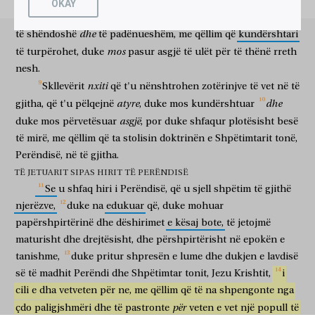
OKAY
të shpengonte
ne
nga
çdo
paligjshmëri
dhe
të pastronte
ἑαυτῷ
λαὸν
περιούσιον,
ζηλωτὴν
καλῶν
ἔργων.
ταῦτα
duke
treguar
mira,
në
mësim
mosprishje,
dinjitet,
një
të
folur
vetvetes
popull
të veçantë
të zellshëm
të mira
veprash
këto
dhe
të
shëndoshë
të
padënueshëm,
me
qëllim
që
kundërshtari
λάλει,
καὶ
παρακάλει,
καὶ
ἔλεγχε,
μετὰ
πάσης
ἐπιταγῆς.
μηδείς
σου
mos
fol
dhe
nxit
dhe
qorto
me
çdo
urdhër
asnjë
ty
të
turpërohet,
duke
pasur
asgjë
të
ulët
për
të
thënë
rreth
περιφρονείτω.
nesh.
të shpërfillë
nxiti
Skllevërit
që
t'u
nënshtrohen
zotërinjve
të
vet
në
të
atyre
dhe
gjitha,
që
t'u
pëlqejnë
,
duke
mos
kundërshtuar
asgjë
duke
mos
përvetësuar
,
por
duke
shfaqur
plotësisht
besë
të
mirë,
me
qëllim
që
ta
stolisin
doktrinën
e
Shpëtimtarit
tonë,
Perëndisë,
në
të
gjitha.
TË JETUARIT SIPAS HIRIT TË PERËNDISË
Se
u
shfaq
hiri
i
Perëndisë,
që
u
sjell
shpëtim
të
gjithë
njerëzve,
duke
na
edukuar
që,
duke
mohuar
papërshpirtërinë
dhe
dëshirimet
e
kësaj
bote,
të
jetojmë
maturisht
dhe
drejtësisht,
dhe
përshpirtërisht
në
epokën
e
tanishme,
duke
pritur
shpresën
e
lume
dhe
dukjen
e
lavdisë
së
të
madhit
Perëndi
dhe
Shpëtimtar
tonit,
Jezu
Krishtit,
i
cili
e
dha
vetveten
për
ne,
me
qëllim
që
të
na
shpengonte
nga
për
çdo
paligjshmëri
dhe
të
pastronte
veten
e
vet
një
popull
të