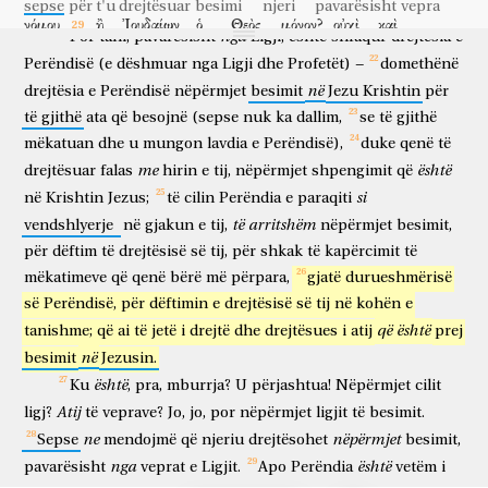
sepse
për t'u drejtësuar
besimi
njeri
pavarësisht
vepra
DREJTËSIA E PERËNDISË NËPËRMJET BESIMIT
νόμου.
ἢ
Ἰουδαίων
ὁ
Θεὸς
μόνον?
οὐχὶ
καὶ
nga
Por
tani,
pavarësisht
Ligji,
është
shfaqur
drejtësia
e
ligji
apo
i judenjve
Perëndia
vetëm
a nuk
edhe
ἐθνῶν?
ναὶ,
καὶ
ἐθνῶν,
εἴπερ
εἷς
ὁ
Θεός,
–
Perëndisë
(e
dëshmuar
nga
Ligji
dhe
Profetët)
domethënë
i kombeve
po
edhe
i kombeve
përderisa
një
Perëndia
në
drejtësia
e
Perëndisë
nëpërmjet
besimit
Jezu
Krishtin
për
ὃς
δικαιώσει
περιτομὴν
ἐκ
πίστεως,
καὶ
i cili
do të drejtësojë
rrethprerje
prej
besimi
dhe
të
gjithë
ata
që
besojnë
(sepse
nuk
ka
dallim,
se
të
gjithë
ἀκροβυστίαν
διὰ
τῆς
πίστεως.
νόμον
οὖν
mëkatuan
dhe
u
mungon
lavdia
e
Perëndisë),
duke
qenë
të
parrethprerje
nëpërmjet
besimit
ligjin
atëherë
καταργοῦμεν
me
διὰ
τῆς
πίστεως?
μὴ
γένοιτο!
ἀλλὰ
është
drejtësuar
falas
hirin
e
tij,
nëpërmjet
shpengimit
që
shfuqizojmë
nëpërmjet
besimit
mos
u bëftë
përkundrazi
si
në
Krishtin
Jezus;
të
cilin
Perëndia
e
paraqiti
νόμον
ἱστάνομεν.
të
arritshëm
vendshlyerje
në
gjakun
e
tij,
nëpërmjet
besimit,
ligjin
përforcojmë
për
dëftim
të
drejtësisë
së
tij,
për
shkak
të
kapërcimit
të
mëkatimeve
që
qenë
bërë
më
përpara,
gjatë
durueshmërisë
së
Perëndisë,
për
dëftimin
e
drejtësisë
së
tij
në
kohën
e
që
është
tanishme;
që
ai
të
jetë
i
drejtë
dhe
drejtësues
i
atij
prej
në
besimit
Jezusin.
është
Ku
,
pra,
mburrja?
U
përjashtua!
Nëpërmjet
cilit
Atij
ligj?
të
veprave?
Jo,
jo,
por
nëpërmjet
ligjit
të
besimit.
ne
nëpërmjet
Sepse
mendojmë
që
njeriu
drejtësohet
besimit,
nga
është
pavarësisht
veprat
e
Ligjit.
Apo
Perëndia
vetëm
i