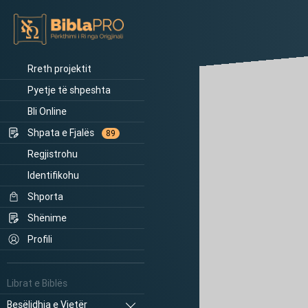
Rreth projektit
Pyetje të shpeshta
Bli Online
Shpata e Fjalës
89
Regjistrohu
Identifikohu
Shporta
Shënime
Profili
Librat e Biblës
Besëlidhja e Vjetër