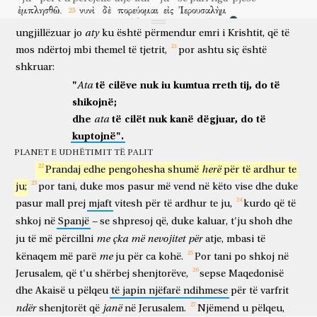
ἐμπλησθῶ.
νυνὶ
δὲ
πορεύομαι
εἰς
Ἰερουσαλὴμ
tani
Krishtit.
Dhe
kështu,
duke
pasur
si
ambicie
për
të
të ngopem
tani
por
shkoj
në
Jerusalem
διακονῶν
τοῖς
aty
ἁγίοις.
εὐδόκησαν
γὰρ
ungjillëzuar
jo
ku
është
përmendur
emri
i
Krishtit,
që
të
duke shërbyer
shenjtorëve
pëlqeu
sepse
mos
ndërtoj
mbi
themel
të
tjetrit,
por
ashtu
siç
është
Μακεδονία
καὶ
Ἀχαΐα,
κοινωνίαν
τινὰ
ποιήσασθαι
shkruar:
Maqedonia
dhe
Akaia
pjesëmarrjeje
njëfarë
për të bërë
εἰς
τοὺς
πτωχοὺς
τῶν
ἁγίων
τῶν
ἐν
Ἰερουσαλήμ.
"
të
cilëve
nuk
iu
kumtua
rreth
tij,
do
të
Ata
për
të varfrit
e shenjtorëve
atyre
në
Jerusalem
shikojnë;
εὐδόκησαν
γάρ
καὶ
ὀφειλέται
εἰσὶν
αὐτῶν;
εἰ
γὰρ
τοῖς
dhe
të
cilët
nuk
kanë
dëgjuar,
do
të
pëlqeu
sepse
edhe
borxhlinj
janë
të atyre
nëse
sepse
ata
πνευματικοῖς
αὐτῶν
ἐκοινώνησαν
τὰ
ἔθνη,
ὀφείλουσιν
καὶ
kuptojnë".
frymëroreve
të atyre
morën pjesë
kombet
detyrohen
edhe
ἐν
τοῖς
σαρκικοῖς
λειτουργῆσαι
αὐτοῖς.
τοῦτο
οὖν
PLANET E UDHËTIMIT TË PALIT
në
mishëroret
për të shërbyer
atyre
këtë
prandaj
herë
Prandaj
edhe
pengohesha
shumë
për
të
ardhur
te
ἐπιτελέσας,
καὶ
σφραγισάμενος
αὐτοῖς
τὸν
καρπὸν
τοῦτον,
ju;
por
tani,
duke
mos
pasur
më
vend
në
këto
vise
dhe
duke
kur përfundoj
dhe
kur vulos
atyre
frytin
këtë
ἀπελεύσομαι
δι’
ὑμῶν
εἰς
Σπανίαν.
οἶδα
δὲ
ὅτι
pasur
mall
prej
mjaft
vitesh
për
të
ardhur
te
ju,
kurdo
që
të
do të shkoj
përmes
jush
në
Spanjë
di
dhe
se
–
shkoj
në
Spanjë
se
shpresoj
që,
duke
kaluar,
t'ju
shoh
dhe
ἐρχόμενος
πρὸς
ὑμᾶς,
ἐν
πληρώματι
εὐλογίας
Χριστοῦ,
me
çka
më
nevojitet
për
duke ardhur
te
ju
në
plotësi
bekimi
të Krishtit
ju
të
më
përcillni
atje,
mbasi
të
ἐλεύσομαι.
παρακαλῶ
δὲ
ὑμᾶς,
ἀδελφοί,
διὰ
τοῦ
me
kënaqem
më
parë
ju
për
ca
kohë.
Por
tani
po
shkoj
në
do të vij
bëj thirrje
dhe
ju
o vëllezër
nëpërmjet
Κυρίου
ἡμῶν,
Ἰησοῦ
Χριστοῦ,
καὶ
διὰ
τῆς
ἀγάπης
τοῦ
Jerusalem,
që
t'u
shërbej
shenjtorëve,
sepse
Maqedonisë
Zotit
tonë
Jezu
Krisht
dhe
nëpërmjet
dashurisë
dhe
Akaisë
u
pëlqeu
të
japin
njëfarë
ndihmese
për
të
varfrit
Πνεύματος,
συναγωνίσασθαί
μοι
ἐν
ταῖς
προσευχαῖς
ndër
janë
shenjtorët
që
në
Jerusalem.
Njëmend
u
pëlqeu,
së Frymës
për t'u përpjekur bashkë
mua
në
lutjet