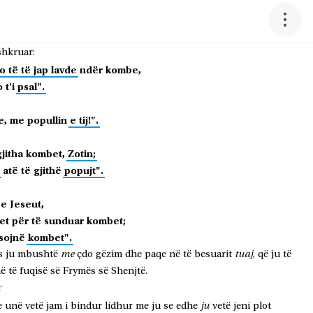
tjetrin
ashtu
si
edhe
Krishti
ju
pranoi
për
lavdi
të
Perëndisë.
bë
shërbëtor
i
të
rrethprerëve
për
llogari
të
së
vërtetës
së
e
bëra
mtimet
etërve,
dhe
që
kombet
ta
lëvdojnë
Perëndinë
për
shkruar:
o
të
të
jap
lavde
ndër
kombe,
o
t'i
psal".
e,
me
popullin
e
tij!".
gjitha
kombet,
Zotin;
atë
të
gjithë
popujt".
e
Jeseut,
et
për
të
sunduar
kombet;
sojnë
kombet".
me
tuaj
s
ju
mbushtë
çdo
gëzim
dhe
paqe
në
të
besuarit
,
që
ju
të
në
të
fuqisë
së
Frymës
së
Shenjtë.
T
ju
e
unë
vetë
jam
i
bindur
lidhur
me
ju
se
edhe
vetë
jeni
plot