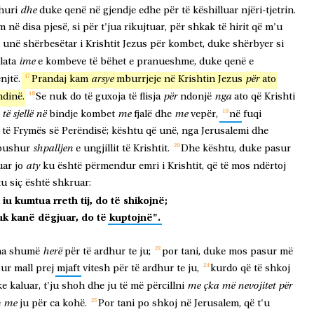
dhe
huri
duke
qenë
në
gjendje
edhe
për
të
këshilluar
njëri-tjetrin.
m
në
disa
pjesë,
si
për
t'jua
rikujtuar,
për
shkak
të
hirit
që
m'u
unë
shërbesëtar
i
Krishtit
Jezus
për
kombet,
duke
shërbyer
si
ime
lata
e
kombeve
të
bëhet
e
pranueshme,
duke
qenë
e
arsye
për
njtë.
Prandaj
kam
mburrjeje
në
Krishtin
Jezus
ato
për
nga
ndinë.
Se
nuk
do
të
guxoja
të
flisja
ndonjë
ato
që
Krishti
të
sjellë
në
me
me
bindje
kombet
fjalë
dhe
vepër,
në
fuqi
të
Frymës
së
Perëndisë;
kështu
që
unë,
nga
Jerusalemi
dhe
shpalljen
bushur
e
ungjillit
të
Krishtit.
Dhe
kështu,
duke
pasur
aty
uar
jo
ku
është
përmendur
emri
i
Krishtit,
që
të
mos
ndërtoj
tu
siç
është
shkruar:
iu
kumtua
rreth
tij,
do
të
shikojnë;
uk
kanë
dëgjuar,
do
të
kuptojnë".
herë
ha
shumë
për
të
ardhur
te
ju;
por
tani,
duke
mos
pasur
më
sur
mall
prej
mjaft
vitesh
për
të
ardhur
te
ju,
kurdo
që
të
shkoj
me
çka
më
nevojitet
për
ke
kaluar,
t'ju
shoh
dhe
ju
të
më
përcillni
me
ë
ju
për
ca
kohë.
Por
tani
po
shkoj
në
Jerusalem,
që
t'u