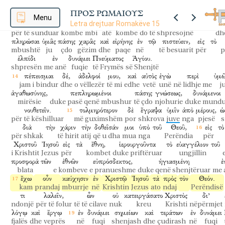
οἱ
λαοί.
καὶ
πάλιν
Ἠσαΐας
λέγει,
ἔσται
ἡ
ῥίζα
τοῦ
Ἰεσ
ΠΡΟΣ ΡΩΜΑΙΟΥΣ
popujt
dhe
përsëri
Isaia
thotë
do të jetë
rrënja
e J
Menu
Letra drejtuar Romakëve 15
ἄρχειν
ἐθνῶν;
ἐπ’
αὐτῷ
ἔθνη
ἐλπιοῦσιν.
ὁ
δὲ
për të sunduar
kombe
mbi
atë
kombe
do të shpresojnë
dh
πληρώσαι
ὑμᾶς
πάσης
χαρᾶς
καὶ
εἰρήνης
ἐν
τῷ
πιστεύειν,
εἰς
τὸ
mbushtë
ju
çdo
gëzim
dhe
paqe
në
të besuarit
për
p
ἐλπίδι
ἐν
δυνάμει
Πνεύματος
Ἁγίου.
shpresën
me anë
fuqie
të Frymës
së Shenjtë
πέπεισμαι
δέ,
ἀδελφοί
μου,
καὶ
αὐτὸς
ἐγὼ
περὶ
ὑμῶ
jam i bindur
dhe
o vëllezër
të mi
edhe
vetë
unë
në lidhje me
j
ἀγαθωσύνης,
πεπληρωμένοι
πάσης
γνώσεως,
δυνάμενοι
mirësie
duke pasë qenë mbushur
të çdo
njohurie
duke mundu
νουθετεῖν.
τολμηρότερον
δὲ
ἔγραψα
ὑμῖν
ἀπὸ
μέρους,
ὡ
për të këshilluar
më guximshëm
por
shkrova
juve
nga
pjesë
s
διὰ
τὴν
χάριν
τὴν
δοθεῖσάν
μοι
ὑπὸ
τοῦ
Θεοῦ,
εἰς
τὸ
për shkak
të hirit
atij
që u dha
mua
nga
Perëndia
për
Χριστοῦ
Ἰησοῦ
εἰς
τὰ
ἔθνη,
ἱερουργοῦντα
τὸ
εὐαγγέλιον
τοῦ
i Krishtit
Jezus
për
kombet
duke priftëruar
ungjillin
προσφορὰ
τῶν
ἐθνῶν
εὐπρόσδεκτος,
ἡγιασμένη
ἐ
blata
e kombeve
e pranueshme
duke qenë shenjtëruar
me 
ἔχω
οὖν
καύχησιν
ἐν
Χριστῷ
Ἰησοῦ
τὰ
πρὸς
τὸν
Θεόν.
kam
prandaj
mburrje
në
Krishtin
Jezus
ato
ndaj
Perëndisë
τι
λαλεῖν,
ὧν
οὐ
κατειργάσατο
Χριστὸς
δι’
ndonjë
për të folur
të të cilave
nuk
kreu
Krishti
nëpërmjet
λόγῳ
καὶ
ἔργῳ
ἐν
δυνάμει
σημείων
καὶ
τεράτων
ἐν
δυνάμει
fjalës
dhe
veprës
në
fuqi
shenjash
dhe
çudirash
në
fuqi