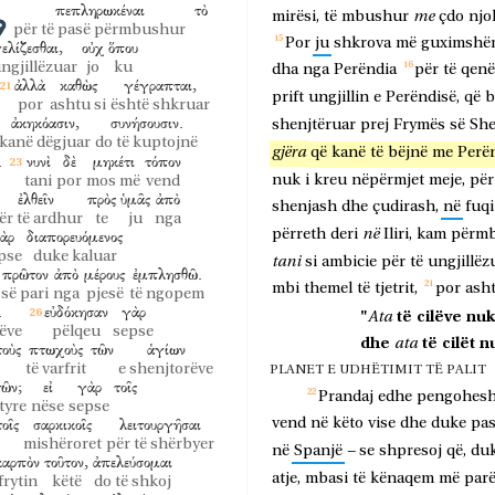
πεπληρωκέναι
τὸ
me
mirësi,
të
mbushur
çdo
njo
për të pasë përmbushur
Por
ju
shkrova
më
guximshë
ελίζεσθαι,
οὐχ
ὅπου
ungjillëzuar
jo
ku
dha
nga
Perëndia
për
të
qenë
ἀλλὰ
καθὼς
γέγραπται,
prift
ungjillin
e
Perëndisë,
që
b
por
ashtu si
është shkruar
ἀκηκόασιν,
συνήσουσιν.
shenjtëruar
prej
Frymës
së
She
kanë dëgjuar
do të kuptojnë
gjëra
që
kanë
të
bëjnë
me
Perë
.
νυνὶ
δὲ
μηκέτι
τόπον
nuk
i
kreu
nëpërmjet
meje,
për
tani
por
mos më
vend
ἐλθεῖν
πρὸς
ὑμᾶς
ἀπὸ
shenjash
dhe
çudirash,
në
fuqi
ër të ardhur
te
ju
nga
në
ὰρ
διαπορευόμενος
përreth
deri
Iliri,
kam
përm
pse
duke kaluar
tani
si
ambicie
për
të
ungjillëz
πρῶτον
ἀπὸ
μέρους
ἐμπλησθῶ.
mbi
themel
të
tjetrit,
por
ash
së pari
nga
pjesë
të ngopem
.
εὐδόκησαν
γὰρ
"
të
cilëve
nuk
Ata
ëve
pëlqeu
sepse
dhe
të
cilët
n
ata
τοὺς
πτωχοὺς
τῶν
ἁγίων
të varfrit
e shenjtorëve
PLANET E UDHËTIMIT TË PALIT
τῶν;
εἰ
γὰρ
τοῖς
Prandaj
edhe
pengohes
atyre
nëse
sepse
τοῖς
σαρκικοῖς
λειτουργῆσαι
vend
në
këto
vise
dhe
duke
pa
mishëroret
për të shërbyer
–
në
Spanjë
se
shpresoj
që,
du
καρπὸν
τοῦτον,
ἀπελεύσομαι
atje,
mbasi
të
kënaqem
më
par
frytin
këtë
do të shkoj