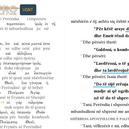
Prandaj,
pranojeni
njëri-
σαί,
καὶ
ὁ
ἀνιστάμενος
unë
Sepse
them
që
Krishti
u
eseut
edhe
ai
që ngrihet
UGNT
Θεὸς
τῆς
ἐλπίδος
Perëndisë,
për
të
vërtetuar
pre
e
Perëndia
i shpresës
e
tij
mëshirën
,
ashtu
siç
është
περισσεύειν
ὑμᾶς
ἐν
τῇ
"Për
këtë
arsye
d
ër të mbushulluar
ju
në
dhe
Emrit
tënd
d
Dhe
përsëri
thotë:
ν,
ὅτι
καὶ
αὐτοὶ
μεστοί
ἐστε
u
se
edhe
vetë
plot
jeni
"Galdoni,
o
komb
καὶ
ἀλλήλους
Dhe
përsëri:
r
edhe
njëri-tjetrin
ς
ἐπαναμιμνῄσκων
ὑμᾶς,
"Lavdëroni,
o
të
i
duke rikujtuar
ju
dhe
ta
lavdërojnë
εἶναί
με
λειτουργὸν
Dhe
përsëri,
Isaia
thotë:
për të qenë
unë
shërbesëtar
Θεοῦ,
ἵνα
γένηται
ἡ
"Do
të
vijë
rrënja
e Perëndisë
që
të bëhet
madje
ai
që
ngrih
ν
Πνεύματι
Ἁγίῳ.
në
të
do
të
shpre
anë
të Frymës
së Shenjtë
οὐ
γὰρ
τολμήσω
Tani,
Perëndia
i
shpresë
nuk
sepse
do të guxoj
ἐμοῦ,
εἰς
ὑπακοὴν
ἐθνῶν
mbushulloni
në
shpresë
me
a
meje
për
bindje
kombesh
SHËRBESA APOSTULLORE E PALI
Πνεύματος
Θεοῦ;
Tani,
vëllezërit
e
mi,
edh
të Frymës
së Perëndisë