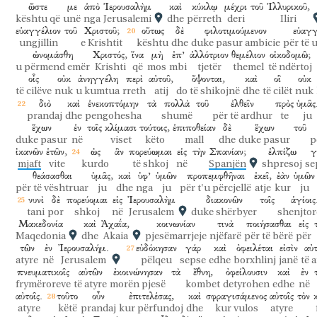
ὥστε
με
ἀπὸ
Ἰερουσαλὴμ
καὶ
κύκλῳ
μέχρι
τοῦ
Ἰλλυρικοῦ,
kështu që
unë
nga
Jerusalemi
dhe
përreth
deri
Iliri
εὐαγγέλιον
τοῦ
Χριστοῦ;
οὕτως
δὲ
φιλοτιμούμενον
εὐαγγ
ungjillin
e Krishtit
kështu
dhe
duke pasur ambicie
për të 
ὠνομάσθη
Χριστός,
ἵνα
μὴ
ἐπ’
ἀλλότριον
θεμέλιον
οἰκοδομῶ;
u përmend emër
Krishti
që
mos
mbi
tjetër
themel
të ndërtoj
οἷς
οὐκ
ἀνηγγέλη
περὶ
αὐτοῦ,
ὄψονται,
καὶ
οἳ
οὐκ
të cilëve
nuk
u kumtua
rreth
atij
do të shikojnë
dhe
të cilët
nuk
διὸ
καὶ
ἐνεκοπτόμην
τὰ
πολλὰ
τοῦ
ἐλθεῖν
πρὸς
ὑμᾶς
prandaj
dhe
pengohesha
shumë
për të ardhur
te
ju
ἔχων
ἐν
τοῖς
κλίμασι
τούτοις,
ἐπιποθείαν
δὲ
ἔχων
τοῦ
duke pasur
në
viset
këto
mall
dhe
duke pasur
p
ἱκανῶν
ἐτῶν,
ὡς
ἂν
πορεύωμαι
εἰς
τὴν
Σπανίαν;
ἐλπίζω
γ
mjaft
vite
kurdo
të shkoj
në
Spanjën
shpresoj
se
θεάσασθαι
ὑμᾶς,
καὶ
ὑφ’
ὑμῶν
προπεμφθῆναι
ἐκεῖ,
ἐὰν
ὑμῶν
për të vështruar
ju
dhe
nga
ju
për t'u përcjellë
atje
kur
ju
νυνὶ
δὲ
πορεύομαι
εἰς
Ἰερουσαλὴμ
διακονῶν
τοῖς
ἁγίοις
tani
por
shkoj
në
Jerusalem
duke shërbyer
shenjtor
Μακεδονία
καὶ
Ἀχαΐα,
κοινωνίαν
τινὰ
ποιήσασθαι
εἰς
Maqedonia
dhe
Akaia
pjesëmarrjeje
njëfarë
për të bërë
për
τῶν
ἐν
Ἰερουσαλήμ.
εὐδόκησαν
γάρ
καὶ
ὀφειλέται
εἰσὶν
αὐ
atyre
në
Jerusalem
pëlqeu
sepse
edhe
borxhlinj
janë
të 
πνευματικοῖς
αὐτῶν
ἐκοινώνησαν
τὰ
ἔθνη,
ὀφείλουσιν
καὶ
ἐν
frymëroreve
të atyre
morën pjesë
kombet
detyrohen
edhe
në
αὐτοῖς.
τοῦτο
οὖν
ἐπιτελέσας,
καὶ
σφραγισάμενος
αὐτοῖς
τὸν
atyre
këtë
prandaj
kur përfundoj
dhe
kur vulos
atyre