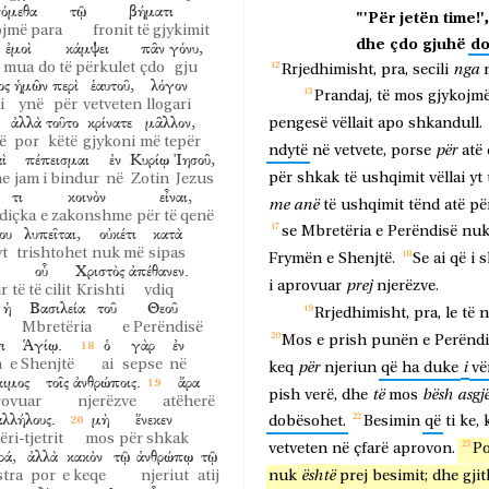
όμεθα
τῷ
βήματι
"'Për
jetën
time!',
ojmë para
fronit të gjykimit
dhe
çdo
gjuhë
d
ἐμοὶ
κάμψει
πᾶν
γόνυ,
mua
do të përkulet
çdo
gju
nga
Rrjedhimisht,
pra,
secili
ος
ἡμῶν
περὶ
ἑαυτοῦ,
λόγον
Prandaj,
të
mos
gjykojm
i
ynë
për
vetveten
llogari
ἀλλὰ
τοῦτο
κρίνατε
μᾶλλον,
pengesë
vëllait
apo
shkandull.
ë
por
këtë
gjykoni
më tepër
për
ndytë
në
vetvete,
porse
atë
ὶ
πέπεισμαι
ἐν
Κυρίῳ
Ἰησοῦ,
për
shkak
të
ushqimit
vëllai
yt
he
jam i bindur
në
Zotin
Jezus
τι
κοινὸν
εἶναι,
me
anë
të
ushqimit
tënd
atë
pë
diçka
e zakonshme
për të qenë
ου
λυπεῖται,
οὐκέτι
κατὰ
se
Mbretëria
e
Perëndisë
nu
yt
trishtohet
nuk më
sipas
Frymën
e
Shenjtë.
Se
ai
që
i
s
οὗ
Χριστὸς
ἀπέθανεν.
prej
i
aprovuar
njerëzve.
ir
të të cilit
Krishti
vdiq
ἡ
Βασιλεία
τοῦ
Θεοῦ
Rrjedhimisht,
pra,
le
të
n
Mbretëria
e Perëndisë
Mos
e
prish
punën
e
Perëndi
ι
Ἁγίῳ.
ὁ
γὰρ
ἐν
n
e Shenjtë
ai
sepse
në
për
i
keq
njeriun
që
ha
duke
vë
κιμος
τοῖς
ἀνθρώποις.
ἄρα
të
bësh
asgj
pish
verë,
dhe
mos
rovuar
njerëzve
atëherë
ἀλλήλους.
μὴ
ἕνεκεν
dobësohet.
Besimin
që
ti
ke,
ëri-tjetrit
mos
për shkak
vetveten
në
çfarë
aprovon.
P
ρά,
ἀλλὰ
κακὸν
τῷ
ἀνθρώπῳ
τῷ
është
stra
por
e keqe
njeriut
atij
nuk
prej
besimit;
dhe
gji