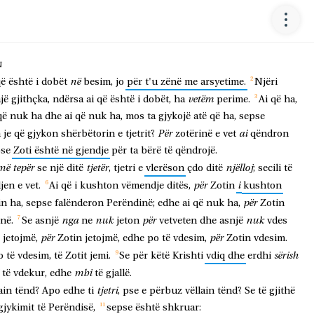
N
në
që
është
i
dobët
besim,
jo
për
t'u
zënë
me
arsyetime.
Njëri
vetëm
jë
gjithçka,
ndërsa
ai
që
është
i
dobët,
ha
perime.
Ai
që
ha,
që
nuk
ha
dhe
ai
që
nuk
ha,
mos
ta
gjykojë
atë
që
ha,
sepse
Për
ai
h
je
që
gjykon
shërbëtorin
e
tjetrit?
zotërinë
e
vet
qëndron
pse
Zoti
është
në
gjendje
për
ta
bërë
të
qëndrojë.
më
tepër
tjetër
njëlloj
se
një
ditë
,
tjetri
e
vlerëson
çdo
ditë
;
secili
të
për
i
jen
e
vet.
Ai
që
i
kushton
vëmendje
ditës,
Zotin
kushton
për
in
ha,
sepse
falënderon
Perëndinë;
edhe
ai
që
nuk
ha,
Zotin
nga
nuk
për
nuk
në.
Se
asnjë
ne
jeton
vetveten
dhe
asnjë
vdes
për
për
jetojmë,
Zotin
jetojmë,
edhe
po
të
vdesim,
Zotin
vdesim.
sërish
o
të
vdesim,
të
Zotit
jemi.
Se
për
këtë
Krishti
vdiq
dhe
erdhi
mbi
të
vdekur,
edhe
të
gjallë.
tjetri
ain
tënd?
Apo
edhe
ti
,
pse
e
përbuz
vëllain
tënd?
Se
të
gjithë
gjykimit
të
Perëndisë,
sepse
është
shkruar: