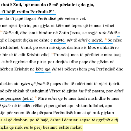
thotë
Zoti,
'që
mua
do
të
më
përkulet
çdo
gju,
o
t'i
bëjë
rrëfim
Perëndisë'".
ne
do
t'i
japë
llogari
Perëndisë
për
veten
e
vet.
ë
më
njëri-tjetrin,
por
gjykoni
këtë
më
tepër:
që
të
mos
i
vihet
Unë
nuk
është
e
di,
dhe
jam
i
bindur
në
Zotin
Jezus,
se
asgjë
e
për
është
që
e
llogarit
diçka
se
është
e
ndytë,
të
e
ndytë.
Se
nëse
ti
trishtohet,
nuk
po
ecën
më
sipas
dashurisë.
Mos
e
shkatërro
r
hir
të
të
cilit
Krishti
vdiq!
Prandaj,
mos
të
përflitet
e
mira
juaj;
k
është
ngrënie
dhe
pirje,
por
drejtësi
dhe
paqe
dhe
gëzim
në
gjë
është
prej
hërben
Krishtit
në
këtë
,
i
pëlqyeshëm
Perëndisë
dhe
gjëra
që
janë
djekim
ato
të
paqes
dhe
të
ndërtimit
të
njëri-tjetrit.
janë
është
së
për
shkak
të
ushqimit!
Vërtet
të
gjitha
të
pastra,
por
tjetrit
është
në
pengesë
.
Mirë
që
të
mos
hash
mish
dhe
të
mos
ë
tjetër
në
të
cilën
vëllai
yt
pengohet
apo
shkandullohet,
apo
kije
për
veten
tënde
përpara
Perëndisë;
lum
ai
që
nuk
gjykon
të
ngrënët
e
tij
or
ai
që
dyshon,
po
të
hajë,
është
i
dënuar,
sepse
është
thçka
që
nuk
prej
besimit,
është
mëkat.