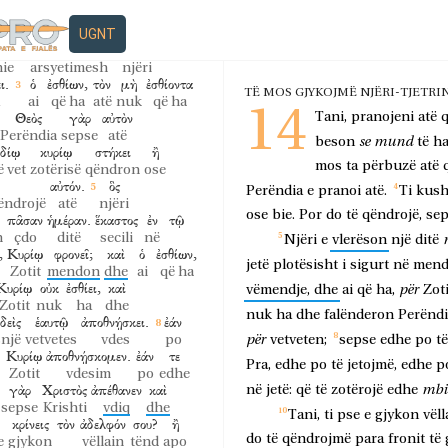
UGNT
ίσεις
διαλογισμῶν.
ὃς
μὲν
nie
arsyetimesh
njëri
ι.
ὁ
ἐσθίων,
τὸν
μὴ
ἐσθίοντα
TË MOS GJYKOJMË NJËRI-TJETRI
ai
që ha
atë
nuk
që ha
14
Θεὸς
γὰρ
αὐτὸν
Tani,
pranojeni
atë
Perëndia
sepse
atë
se
mund
beson
të
ha
ἰδίῳ
κυρίῳ
στήκει
ἢ
mos
ta
përbuzë
atë
ë vet
zotërisë
qëndron
ose
αὐτόν.
ὃς
Perëndia
e
pranoi
atë.
Ti
kus
qëndrojë
atë
njëri
ose
bie.
Por
do
të
qëndrojë,
se
πᾶσαν
ἡμέραν.
ἕκαστος
ἐν
τῷ
n
çdo
ditë
secili
në
Njëri
e
vlerëson
një
ditë
,
Κυρίῳ
φρονεῖ;
καὶ
ὁ
ἐσθίων,
jetë
plotësisht
i
sigurt
në
mend
Zotit
mendon
dhe
ai
që ha
Κυρίῳ
οὐκ
ἐσθίει,
καὶ
për
vëmendje,
dhe
ai
që
ha,
Zot
Zotit
nuk
ha
dhe
nuk
ha
dhe
falënderon
Perëndi
δεὶς
ἑαυτῷ
ἀποθνῄσκει.
ἐάν
për
snjë
vetvetes
vdes
po
vetveten;
sepse
edhe
po
të
Κυρίῳ
ἀποθνῄσκομεν.
ἐάν
τε
Pra,
edhe
po
të
jetojmë,
edhe
p
Zotit
vdesim
po
edhe
γὰρ
Χριστὸς
ἀπέθανεν
καὶ
mbi
në
jetë:
që
të
zotërojë
edhe
sepse
Krishti
vdiq
dhe
Tani,
ti
pse
e
gjykon
vëll
κρίνεις
τὸν
ἀδελφόν
σου?
ἢ
do
të
qëndrojmë
para
fronit
të
e
gjykon
vëllain
tënd
apo