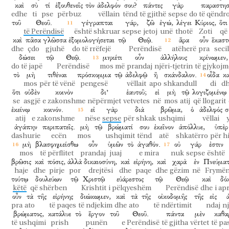
καὶ
σὺ
τί
ἐξουθενεῖς
τὸν
ἀδελφόν
σου?
πάντες
γὰρ
παραστησ
edhe
ti
pse
përbuz
vëllain
tënd
të gjithë
sepse
do të qëndr
τοῦ
Θεοῦ.
γέγραπται
γάρ,
ζῶ
ἐγώ,
λέγει
Κύριος,
ὅτι
të Perëndisë
është shkruar
sepse
jetoj
unë
thotë
Zoti
që
καὶ
πᾶσα
γλῶσσα
ἐξομολογήσεται
τῷ
Θεῷ.
ἄρα
οὖν
ἕκαστ
dhe
çdo
gjuhë
do të rrëfejë
Perëndisë
atëherë
pra
secil
δώσει
τῷ
Θεῷ.
μηκέτι
οὖν
ἀλλήλους
κρίνωμεν,
do të japë
Perëndisë
mos më
prandaj
njëri-tjetrin
të gjykojm
τὸ
μὴ
τιθέναι
πρόσκομμα
τῷ
ἀδελφῷ
ἢ
σκάνδαλον.
οἶδα
κα
mos
për të vënë
pengesë
vëllait
apo
shkandull
di
d
ὅτι
οὐδὲν
κοινὸν
δι’
ἑαυτοῦ;
εἰ
μὴ
τῷ
λογιζομένῳ
se
asgjë
e zakonshme
nëpërmjet
vetvetes
në
mos
atij
që llogarit
ἐκείνῳ
κοινόν.
εἰ
γὰρ
διὰ
βρῶμα,
ὁ
ἀδελφός
σ
atij
e zakonshme
nëse
sepse
për shkak
ushqimi
vëllai
ἀγάπην
περιπατεῖς.
μὴ
τῷ
βρώματί
σου
ἐκεῖνον
ἀπόλλυε,
ὑπὲρ
dashurie
ecën
mos
ushqimit
tënd
atë
shkatërro
për h
μὴ
βλασφημείσθω
οὖν
ὑμῶν
τὸ
ἀγαθόν.
οὐ
γάρ
ἐστιν
mos
të përflitet
prandaj
juaj
e mira
nuk
sepse
është
βρῶσις
καὶ
πόσις,
ἀλλὰ
δικαιοσύνη,
καὶ
εἰρήνη,
καὶ
χαρὰ
ἐν
Πνεύματ
haje
dhe
pirje
por
drejtësi
dhe
paqe
dhe
gëzim
në
Frymë
τούτῳ
δουλεύων
τῷ
Χριστῷ
εὐάρεστος
τῷ
Θεῷ
καὶ
δό
këtë
që shërben
Krishtit
i pëlqyeshëm
Perëndisë
dhe
i ap
οὖν
τὰ
τῆς
εἰρήνης
διώκωμεν,
καὶ
τὰ
τῆς
οἰκοδομῆς
τῆς
εἰς
pra
ato
të paqes
të ndjekim
dhe
ato
të ndërtimit
ndaj
nj
βρώματος,
κατάλυε
τὸ
ἔργον
τοῦ
Θεοῦ.
πάντα
μὲν
καθα
të ushqimi
prish
punën
e Perëndisë
të gjitha
vërtet
të pa