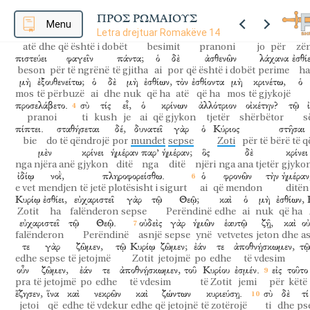
ΠΡΟΣ ΡΩΜΑΙΟΥΣ
Menu
Letra drejtuar Romakëve 14
τὸν
δὲ
ἀσθενοῦντα
τῇ
πίστει,
προσλαμβάνεσθε,
μὴ
εἰς
διακρ
atë
dhe
që është i dobët
besimit
pranoni
jo
për
zë
πιστεύει
φαγεῖν
πάντα;
ὁ
δὲ
ἀσθενῶν
λάχανα
ἐσθίε
beson
për të ngrënë
të gjitha
ai
por
që është i dobët
perime
ha
μὴ
ἐξουθενείτω;
ὁ
δὲ
μὴ
ἐσθίων,
τὸν
ἐσθίοντα
μὴ
κρινέτω,
ὁ
mos
të përbuzë
ai
dhe
nuk
që ha
atë
që ha
mos
të gjykojë
προσελάβετο.
σὺ
τίς
εἶ,
ὁ
κρίνων
ἀλλότριον
οἰκέτην?
τῷ
pranoi
ti
kush
je
ai
që gjykon
tjetër
shërbëtor
s
πίπτει.
σταθήσεται
δέ,
δυνατεῖ
γὰρ
ὁ
Κύριος
στῆσαι
bie
do të qëndrojë
por
mundet
sepse
Zoti
për të bërë të 
μὲν
κρίνει
ἡμέραν
παρ’
ἡμέραν;
ὃς
δὲ
κρίνει
nga njëra anë
gjykon
ditë
nga
ditë
njëri
nga ana tjetër
gjyko
ἰδίῳ
νοῒ,
πληροφορείσθω.
ὁ
φρονῶν
τὴν
ἡμέραν
e vet
mendjen
të jetë plotësisht i sigurt
ai
që mendon
ditën
Κυρίῳ
ἐσθίει,
εὐχαριστεῖ
γὰρ
τῷ
Θεῷ;
καὶ
ὁ
μὴ
ἐσθίων,
Zotit
ha
falënderon
sepse
Perëndinë
edhe
ai
nuk
që ha
εὐχαριστεῖ
τῷ
Θεῷ.
οὐδεὶς
γὰρ
ἡμῶν
ἑαυτῷ
ζῇ,
καὶ
οὐ
falënderon
Perëndinë
asnjë
sepse
ynë
vetvetes
jeton
dhe
a
τε
γὰρ
ζῶμεν,
τῷ
Κυρίῳ
ζῶμεν;
ἐάν
τε
ἀποθνῄσκωμεν,
τῷ
edhe
sepse
të jetojmë
Zotit
jetojmë
po
edhe
të vdesim
οὖν
ζῶμεν,
ἐάν
τε
ἀποθνῄσκωμεν,
τοῦ
Κυρίου
ἐσμέν.
εἰς
τοῦτο
pra
të jetojmë
po
edhe
të vdesim
të Zotit
jemi
për
këtë
ἔζησεν,
ἵνα
καὶ
νεκρῶν
καὶ
ζώντων
κυριεύσῃ.
σὺ
δὲ
τί
jetoi
që
edhe
të vdekur
edhe
që jetojnë
të zotërojë
ti
dhe
ps