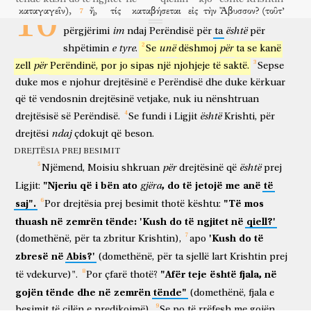
καταγαγεῖν),
ἤ,
τίς
καταβήσεται
εἰς
τὴν
Ἄβυσσον?
(τοῦτ’
10
Vëllezër!
Pikërisht
gjakimi
i
zemrës
sime
dhe
për të zbritur
apo
kush
do të zbresë
në
Abisin
kjo
im
është
përgjërimi
ndaj
Perëndisë
për
ta
për
ἔστιν
Χριστὸν
ἐκ
νεκρῶν
ἀναγαγεῖν).
ἀλλὰ
τί
është
Krishtin
prej
të vdekurve
për të sjellë lart
por
çfarë
e
tyre
unë
për
shpëtimin
.
Se
dëshmoj
ta
se
kanë
λέγει?
ἐγγύς
σου
τὸ
ῥῆμά
ἐστιν,
ἐν
τῷ
στόματί
σου,
καὶ
ἐν
për
zell
Perëndinë,
por
jo
sipas
një
njohjeje
të
saktë.
Sepse
thotë
afër
teje
fjala
është
në
gojën
tënde
dhe
në
τῇ
καρδίᾳ
σου;
τοῦτ’
ἔστιν
τὸ
ῥῆμα
τῆς
πίστεως
ὃ
duke
mos
e
njohur
drejtësinë
e
Perëndisë
dhe
duke
kërkuar
zemrën
tënde
kjo
është
fjala
e besimit
të cilën
që
të
vendosnin
drejtësinë
vetjake,
nuk
iu
nënshtruan
κηρύσσομεν.
ὅτι
ἐὰν
ὁμολογήσῃς
ἐν
τῷ
στόματί
σου,
Κύριον
është
drejtësisë
së
Perëndisë.
Se
fundi
i
Ligjit
Krishti,
për
predikojmë
se
po
të rrëfesh
me
gojën
tënde
Zotin
Ἰησοῦν,
καὶ
πιστεύσῃς
ἐν
τῇ
καρδίᾳ
σου,
ὅτι
ὁ
Θεὸς
ndaj
drejtësi
çdokujt
që
beson.
Jezusin
dhe
të besosh
me
zemrën
tënde
se
Perëndia
αὐτὸν
ἤγειρεν
ἐκ
νεκρῶν,
σωθήσῃ.
καρδίᾳ
γὰρ
DREJTËSIA PREJ BESIMIT
atë
ngjalli
prej
të vdekurve
do të shpëtohesh
zemre
sepse
për
është
Njëmend,
Moisiu
shkruan
drejtësinë
që
prej
πιστεύεται
εἰς
δικαιοσύνην,
στόματι
δὲ
ὁμολογεῖται
εἰς
σωτηρίαν.
"Njeriu
që
i
bën
ato
,
do
të
jetojë
me
anë
të
gjëra
Ligjit:
besohet
për
drejtësi
goje
dhe
rrëfehet
për
shpëtim
λέγει
γὰρ
ἡ
Γραφή,
πᾶς
ὁ
πιστεύων
ἐπ’
αὐτῷ
οὐ
saj".
"Të
mos
Por
drejtësia
prej
besimit
thotë
kështu:
thotë
sepse
Shkrimi
kushdo
që beson
mbi
atë
nuk
thuash
në
zemrën
tënde:
'Kush
do
të
ngjitet
në
qiell?'
καταισχυνθήσεται.
οὐ
γάρ
ἐστιν
διαστολὴ
Ἰουδαίου
τε
καὶ
do të turpërohet
nuk
sepse
është
dallim
të judeu
e
dhe
'Kush
do
të
(domethënë,
për
ta
zbritur
Krishtin),
apo
Ἕλληνος;
ὁ
γὰρ
αὐτὸς
Κύριος
πάντων,
πλουτῶν
zbresë
në
Abis?'
(domethënë,
për
ta
sjellë
lart
Krishtin
prej
të heleni
sepse
i njëjti
Zot
i të gjithëve
duke qenë i pasur
εἰς
πάντας
τοὺς
ἐπικαλουμένους
αὐτόν.
πᾶς
γὰρ
ὃς
"Afër
teje
është
fjala,
në
të
vdekurve)".
Por
çfarë
thotë?
ndaj
të gjithë
atyre
që thërrasin
atë
kushdo
sepse
i cili
gojën
tënde
dhe
në
zemrën
tënde"
ἂν
ἐπικαλέσηται
τὸ
ὄνομα
Κυρίου,
σωθήσεται.
πῶς
(domethënë,
fjala
e
do
të thërrasë
emrin
e Zotit
do të shpëtohet
si
besimit
të
cilën
e
predikojmë).
Se
po
të
rrëfesh
me
gojën