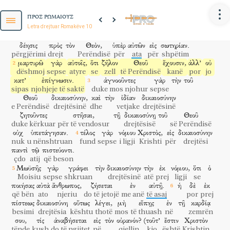
ΠΡΟΣ ΡΩΜΑΙΟΥΣ
Letra drejtuar Romakëve 10
ἀδελφοί,
ἡ
μὲν
εὐδοκία
τῆς
ἐμῆς
καρδίας,
καὶ
ἡ
o vëllezër
pikërisht
gjakimi
sime
i zemrës
dhe
δέησις
πρὸς
τὸν
Θεὸν,
ὑπὲρ
αὐτῶν
εἰς
σωτηρίαν.
përgjërimi
drejt
Perëndisë
për
ata
për
shpëtim
μαρτυρῶ
γὰρ
αὐτοῖς,
ὅτι
ζῆλον
Θεοῦ
ἔχουσιν,
ἀλλ’
οὐ
dëshmoj
sepse
atyre
se
zell
të Perëndisë
kanë
por
jo
κατ’
ἐπίγνωσιν.
ἀγνοοῦντες
γὰρ
τὴν
τοῦ
sipas
njohjeje të saktë
duke mos njohur
sepse
Θεοῦ
δικαιοσύνην,
καὶ
τὴν
ἰδίαν
δικαιοσύνην
e Perëndisë
drejtësinë
dhe
vetjake
drejtësinë
ζητοῦντες
στῆσαι,
τῇ
δικαιοσύνῃ
τοῦ
Θεοῦ
duke kërkuar
për të vendosur
drejtësisë
së Perëndisë
οὐχ
ὑπετάγησαν.
τέλος
γὰρ
νόμου
Χριστὸς,
εἰς
δικαιοσύνην
nuk
u nënshtruan
fund
sepse
i ligji
Krishti
për
drejtësi
παντὶ
τῷ
πιστεύοντι.
çdo
atij
që beson
Μωϋσῆς
γὰρ
γράφει
τὴν
δικαιοσύνην
τὴν
ἐκ
νόμου,
ὅτι
ὁ
Moisiu
sepse
shkruan
drejtësinë
atë
prej
ligji
se
ποιήσας
αὐτὰ
ἄνθρωπος,
ζήσεται
ἐν
αὐτῇ.
ἡ
δὲ
ἐκ
që bën
ato
njeriu
do të jetojë
me anë
të asaj
por
prej
πίστεως
δικαιοσύνη
οὕτως
λέγει,
μὴ
εἴπῃς
ἐν
τῇ
καρδίᾳ
besimi
drejtësia
kështu
thotë
mos
të thuash
në
zemrën
σου,
τίς
ἀναβήσεται
εἰς
τὸν
οὐρανόν?
(τοῦτ’
ἔστιν
Χριστὸν
tënde
kush
do të ngjitet
në
qiellin
kjo
është
Krishtin