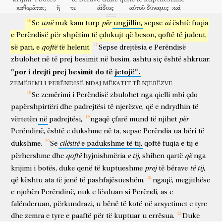
καθορᾶται;
ἥ
τε
ἀΐδιος
αὐτοῦ
δύναμις
καὶ
FUQIA SHPËTUESE E UNGJILLIT
shihen qartë
qoftë
e përhershme
e tij
fuqia
dhe
unë
për
ai
θειότης,
Se
nuk
εἰς
τὸ
kam
turp
εἶναι
ungjillin,
αὐτοὺς
sepse
ἀναπολογήτους.
është
fuqia
hyjnishmëria
për
për të qenë
ata
të pashfajësueshëm
e
Perëndisë
për
shpëtim
të
çdokujt
që
beson,
qoftë
të
judeut,
διότι
γνόντες
τὸν
Θεὸν,
οὐχ
ὡς
Θεὸν
ἐδόξασαν
qoftë
së
pari,
e
të
helenit.
Sepse
drejtësia
e
Perëndisë
ngaqë
duke njohur
Perëndinë
nuk
si
Perëndi
lëvduan
ἢ
ηὐχαρίστησαν,
ἀλλ’
ἐματαιώθησαν
ἐν
τοῖς
zbulohet
në
të
prej
besimit
në
besim,
ashtu
siç
është
shkruar:
apo
falënderuan
përkundrazi
u bënë të kotë
në
"por
i
drejti
prej
besimit
do
të
jetojë".
διαλογισμοῖς
αὐτῶν,
καὶ
ἐσκοτίσθη
ἡ
ἀσύνετος
arsyetimet
e tyre
dhe
u errësua
e paaftë për të kuptuar
ZEMËRIMI I PERËNDISË NDAJ MËKATIT TË NJERËZVE
αὐτῶν
καρδία;
φάσκοντες
εἶναι
σοφοὶ,
ἐμωράνθησαν,
Se
zemërimi
i
Perëndisë
zbulohet
nga
qielli
mbi
çdo
e tyre
zemra
duke pohuar
për të qenë
të urtë
u marrosën
papërshpirtëri
dhe
padrejtësi
të
njerëzve,
që
e
ndrydhin
të
καὶ
ἤλλαξαν
τὴν
δόξαν
τοῦ
ἀφθάρτου
Θεοῦ
dhe
ndryshuan
lavdinë
së paprishshëm
e Perëndisë
për
vërtetën
në
padrejtësi,
ngaqë
çfarë
mund
të
njihet
ἐν
ὁμοιώματι
εἰκόνος
φθαρτοῦ
ἀνθρώπου,
καὶ
Perëndinë,
është
e
dukshme
në
ta,
sepse
Perëndia
ua
bëri
të
në
ngjashmëri
shëmbëllese
të prishshëm
të njeriu
dhe
πετεινῶν,
καὶ
τετραπόδων,
καὶ
ἑρπετῶν.
cilësitë
dukshme.
Se
e
padukshme
të
tij,
qoftë
fuqia
e
tij
e
të shpendëve
dhe
të katërkëmbëshave
dhe
të zvarranikëve
qoftë
e
tij
që
përhershme
dhe
hyjnishmëria
,
shihen
qartë
nga
διὸ
παρέδωκεν
αὐτοὺς
ὁ
Θεὸς
ἐν
ταῖς
ἐπιθυμίαις
τῶν
prandaj
dorëzoi
ata
Perëndia
në
dëshirimet
prej
të
tij
krijimi
i
botës,
duke
qenë
të
kuptueshme
të
bërave
,
καρδιῶν
αὐτῶν
εἰς
ἀκαθαρσίαν,
τοῦ
ἀτιμάζεσθαι
τὰ
që
kështu
ata
të
jenë
të
pashfajësueshëm,
ngaqë,
megjithëse
e zemrave
të tyre
për
papastërti
për të çnderuar
σώματα
αὐτῶν
ἐν
αὐτοῖς;
οἵτινες
μετήλλαξαν
τὴν
ἀλήθειαν
e
njohën
Perëndinë,
nuk
e
lëvduan
si
Perëndi,
as
e
trupat
e tyre
ndër
ata
të cilët
këmbyen
të vërtetën
falënderuan,
përkundrazi,
u
bënë
të
kotë
në
arsyetimet
e
tyre
τοῦ
Θεοῦ
ἐν
τῷ
ψεύδει,
καὶ
ἐσεβάσθησαν
καὶ
dhe
zemra
e
tyre
e
paaftë
për
të
kuptuar
u
errësua.
Duke
e Perëndisë
me
gënjeshtrën
dhe
përnderuan
dhe