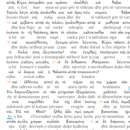
αὐτῷ,
Κύριε,
ἐπίτρεψόν
μοι
πρῶτον
ἀπελθεῖν
καὶ
θάψαι
atij
o Zot
lejo
mua
së pari
për të shkuar
dhe
për të varrosu
Ἰησοῦς
λέγει
αὐτῷ,
ἀκολούθει
μοι
καὶ
ἄφες
τοὺς
νεκροὺς
θάψα
Jezusi
thotë
atij
ndiq
mua
dhe
lër
të vdekurit
për të va
καὶ
ἐμβάντι
αὐτῷ
εἰς
πλοῖον,
ἠκολούθησαν
αὐτῷ
οἱ
μαθηταὶ
αὐτο
dhe
kur hipi
ai
në
varkë
ndoqën
atë
dishepujt
e ti
ἐγένετο
ἐν
τῇ
θαλάσσῃ,
ὥστε
τὸ
πλοῖον
καλύπτεσθαι
ὑπὸ
τῶν
κυ
u bë
në
detin
saqë
varka
për t'u mbuluar
nga
da
καὶ
προσελθόντες,
ἤγειραν
αὐτὸν
λέγοντες,
Κύριε,
σῶσον,
ἀ
dhe
duke ardhur pranë
çuan
atë
duke thënë
o Zot
shpëto
τί
δειλοί
ἐστε,
ὀλιγόπιστοι?
τότε
ἐγερθεὶς,
ἐπετίμησεν
τοῖς
ἀ
pse
frikacakë
jeni
o besimpakë
atëherë
kur u çua
qortoi
e
ἐγένετο
γαλήνη
μεγάλη.
οἱ
δὲ
ἄνθρωποι
ἐθαύμασαν
λέγοντε
u bë
bunacë
e madhe
dhe
njerëzit
u mrekulluan
duke th
καὶ
οἱ
ἄνεμοι
καὶ
ἡ
θάλασσα
αὐτῷ
ὑπακούουσιν?
edhe
erërat
edhe
deti
atij
binden
καὶ
ἐλθόντος
αὐτοῦ
εἰς
τὸ
πέραν
εἰς
τὴν
χώραν
τῶν
dhe
ndërsa erdhi
ai
në
anën tjetër
në
krahinën
δύο
δαιμονιζόμενοι
ἐκ
τῶν
μνημείων
ἐξερχόμενοι,
χαλεποὶ
λεί
dy
të demonizuar
prej
varrezave
duke dalë
të dhunshëm
tep
τινὰ
παρελθεῖν
διὰ
τῆς
ὁδοῦ
ἐκείνης.
καὶ
ἰδοὺ,
ἔκρα
ndokush
për të kaluar
përmes
rrugës
asaj
dhe
ja
bërti
σοί,
Υἱὲ
τοῦ
Θεοῦ?
ἦλθες
ὧδε
πρὸ
καιροῦ
βασανίσαι
ἡμ
ty
o Bir
i Perëndisë
erdhe
këtu
para
kohe
për të munduar
n
αὐτῶν
ἀγέλη
χοίρων
πολλῶν
βοσκομένη.
οἱ
δὲ
δαίμονες
ata
tufë
derrash
e shumtë
duke kullotur
dhe
demonët
p