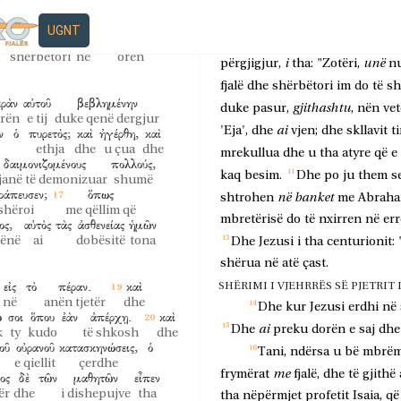
ντων.
καὶ
εἶπεν
ὁ
Ἰησοῦς
duke
thënë:
"Zotëri,
shërbëtori
ëmbëve
dhe
tha
Jezusi
UGNT
παῖς
ἐν
τῇ
ὥρᾳ
Jezusi
tmerrësisht".
Dhe
i
tha:
shërbëtori
në
orën
i
unë
përgjigjur,
tha:
"Zotëri,
n
fjalë
dhe
shërbëtori
im
do
të
sh
ερὰν
αὐτοῦ
βεβλημένην
gjithashtu
duke
pasur,
,
nën
ve
rrën
e tij
duke qenë dergjur
ai
'Eja',
dhe
vjen;
dhe
skllavit
t
ν
ὁ
πυρετός;
καὶ
ἠγέρθη,
καὶ
ethja
dhe
u çua
dhe
mrekullua
dhe
u
tha
atyre
që
e
δαιμονιζομένους
πολλούς,
kaq
besim.
Dhe
po
ju
them
s
janë të demonizuar
shumë
ράπευσεν;
ὅπως
në
banket
shtrohen
me
Abraha
shëroi
me qëllim që
mbretërisë
do
të
nxirren
në
err
ος,
αὐτὸς
τὰς
ἀσθενείας
ἡμῶν
hënë
ai
dobësitë
tona
Dhe
Jezusi
i
tha
centurionit:
shërua
në
atë
çast.
εἰς
τὸ
πέραν.
καὶ
SHËRIMI I VJEHRRËS SË PJETRIT D
në
anën tjetër
dhe
Dhe
kur
Jezusi
erdhi
në
ω
σοι
ὅπου
ἐὰν
ἀπέρχῃ.
καὶ
ai
Dhe
preku
dorën
e
saj
dhe
k
ty
kudo
të shkosh
dhe
οῦ
οὐρανοῦ
κατασκηνώσεις,
ὁ
Tani,
ndërsa
u
bë
mbrëm
e qiellit
çerdhe
me
frymërat
fjalë,
dhe
të
gjithë
ος
δὲ
τῶν
μαθητῶν
εἶπεν
ër
dhe
i dishepujve
tha
tha
nëpërmjet
profetit
Isaia,
që