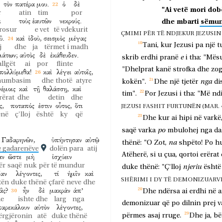
τὸν
πατέρα
μου.
ὁ
δὲ
"Ai
vetë
mori
dob
r
atin
tim
por
ι
τοὺς
ἑαυτῶν
νεκρούς.
dhe
mbarti
sëmun
rrosur
e vet
të vdekurit
ÇMIMI PËR TË NDJEKUR JEZUSIN (L
ῦ.
καὶ
ἰδοὺ,
σεισμὸς
μέγας
Tani,
kur
Jezusi
pa
një
t
j
dhe
ja
tërmet
i madh
μάτων;
αὐτὸς
δὲ
ἐκάθευδεν.
e
skrib
erdhi
pranë
i
tha:
"Mësu
llgët
ai
por
flinte
"Dhelprat
kanë
strofka
dhe
zog
πολλύμεθα!
καὶ
λέγει
αὐτοῖς,
humbasim
dhe
thotë
atyre
nga
kokën".
Dhe
një
tjetër
di
νέμοις
καὶ
τῇ
θαλάσσῃ,
καὶ
tim".
Por
Jezusi
i
tha:
"Më
nd
rërat
dhe
detin
dhe
ς,
ποταπός
ἐστιν
οὗτος,
ὅτι
JEZUSI FASHIT FURTUNËN (MAR. 4:3
ënë
ç'lloj
është
ky
që
Dhe
kur
ai
hipi
në
varkë
po
saqë
varka
mbulohej
nga
da
Γαδαρηνῶν,
ὑπήντησαν
αὐτῷ
na
thënë:
"O
Zot,
shpëto!
Po
h
e gadarenëve
dolën para
atij
Atëherë,
si
u
çua,
qortoi
erërat
αν
ὥστε
μὴ
ἰσχύειν
ër
saqë
nuk
për të mundur
njeriu
duke
thënë:
"Ç'lloj
është
ξαν
λέγοντες,
τί
ἡμῖν
καὶ
SHËRIMI I DY TË DEMONIZUARVE (M
tën
duke thënë
çfarë
neve
dhe
ᾶς?
ἦν
δὲ
μακρὰν
ἀπ’
Dhe
ndërsa
ai
erdhi
në
a
e
ishte
dhe
larg
nga
demonizuar
që
po
dilnin
prej
v
παρεκάλουν
αὐτὸν
λέγοντες,
përmes
asaj
rruge.
Dhe
ja,
bë
ërgjëronin
atë
duke thënë