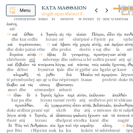
ἐξώτερον,
ἐκεῖ
ἔσται
ὁ
κλαυθμὸς
καὶ
ὁ
βρυγμὸς
τῶν
ὀδό
ΚΑΤΑ ΜΑΘΘΑΙΟΝ
të jashtmen
atje
do të jetë
qarja
dhe
kërcëllimi
i dh
Menu
τῷ
ἑκατοντάρχῃ,
ὕπαγε,
ὡς
ἐπίστευσας,
γενηθήτω
σοι.
καὶ
ἰάθη
ὁ
Ungjilli sipas Mateut 8
centurionit
shko
si
besove
të bëhet
ty
dhe
u shërua
ἐκείνῃ.
atë
καὶ
ἐλθὼν
ὁ
Ἰησοῦς
εἰς
τὴν
οἰκίαν
Πέτρου,
εἶδεν
τὴν
πενθ
dhe
kur erdhi
Jezusi
në
shtëpinë
e Pjetrit
pa
vjeh
καὶ
πυρέσσουσαν;
καὶ
ἥψατο
τῆς
χειρὸς
αὐτῆς,
καὶ
ἀφῆκεν
αὐτὴ
dhe
duke patur ethe
dhe
preku
dorën
e saj
dhe
la
atë
διηκόνει
αὐτῷ.
ὀψίας
δὲ
γενομένης,
προσήνεγκαν
αὐτῷ
shërbente
atij
mbrëmje
dhe
ndërsa u bë
sollën pranë
atij
që 
καὶ
ἐξέβαλεν
τὰ
πνεύματα
λόγῳ,
καὶ
πάντας
τοὺς
κακῶς
ἔχοντας,
ἐθε
dhe
dëboi
frymërat
fjale
dhe
të gjithë
ata
ligsht
që kanë
πληρωθῇ
τὸ
ῥηθὲν
διὰ
Ἠσαΐου
τοῦ
προφήτου
λέγοντ
të përmbushej
ajo
që u tha
nëpërmjet
Isaias
profetit
duke t
ἔλαβεν
καὶ
τὰς
νόσους
ἐβάστασεν.
mori
dhe
sëmundjet
mbarti
ἰδὼν
δὲ
ὁ
Ἰησοῦς
ὄχλον
περὶ
αὐτὸν,
ἐκέλευσεν
ἀπελθεῖν
kur pa
dhe
Jezusi
turmë
rreth
atij
urdhëroi
për të shkuar
προσελθὼν,
εἷς
γραμματεὺς
εἶπεν
αὐτῷ,
Διδάσκαλε,
ἀκολουθήσ
duke ardhur pranë
një
skrib
tha
atij
o mësues
do të ndje
λέγει
αὐτῷ
ὁ
Ἰησοῦς,
αἱ
ἀλώπεκες
φωλεοὺς
ἔχουσιν
καὶ
τὰ
πετεινὰ
τ
thotë
atij
Jezusi
dhelprat
strofka
kanë
dhe
zogjtë
δὲ
Υἱὸς
τοῦ
Ἀνθρώπου
οὐκ
ἔχει
ποῦ
τὴν
κεφαλὴν
κλίνῃ.
ἕτερ
por
Biri
i Njeriut
nuk
ka
ku
kokën
të mbështesë
tjet