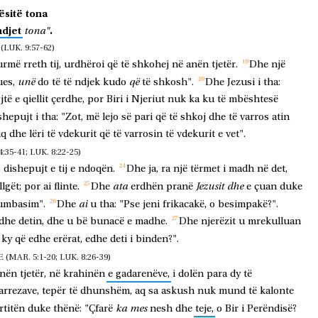
ësitë
tona
djet
.
tona"
UK. 9:57-62)
urmë
rreth
tij,
urdhëroi
që
të
shkohej
në
anën
tjetër.
Dhe
një
unë
që
es,
do
të
të
ndjek
kudo
të
shkosh".
Dhe
Jezusi
i
tha:
jtë
e
qiellit
çerdhe,
por
Biri
i
Njeriut
nuk
ka
ku
të
mbështesë
shepujt
i
tha:
"Zot,
më
lejo
së
pari
që
të
shkoj
dhe
të
varros
atin
iq
dhe
lëri
të
vdekurit
që
të
varrosin
të
vdekurit
e
vet".
5-41; LUK. 8:22-25)
,
dishepujt
e
tij
e
ndoqën.
Dhe
ja,
ra
një
tërmet
i
madh
në
det,
ata
Jezusit
dhe
llgët;
por
ai
flinte.
Dhe
erdhën
pranë
e
çuan
duke
ai
umbasim".
Dhe
u
tha:
"Pse
jeni
frikacakë,
o
besimpakë?".
dhe
detin,
dhe
u
bë
bunacë
e
madhe.
Dhe
njerëzit
u
mrekulluan
ky
që
edhe
erërat,
edhe
deti
i
binden?".
AR. 5:1-20; LUK. 8:26-39)
nën
tjetër,
në
krahinën
e
gadarenëve,
i
dolën
para
dy
të
arrezave,
tepër
të
dhunshëm,
aq
sa
askush
nuk
mund
të
kalonte
ka
mes
rtitën
duke
thënë:
"Çfarë
nesh
dhe
teje,
o
Bir
i
Perëndisë?