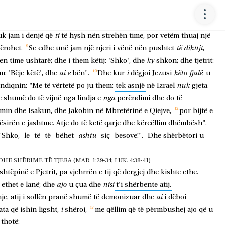
im
dergjet
në
shtëpi
i
paralizuar,
duke
qenë
i
munduar
dhe
"Unë
do
të
vij
do
ta
shëroj".
Dhe
centurioni,
duke
u
ti
uk
jam
i
denjë
që
të
hysh
nën
strehën
time,
por
vetëm
thuaj
një
të
dikujt
ërohet.
Se
edhe
unë
jam
një
njeri
i
vënë
nën
pushtet
,
ky
ten
time
ushtarë;
dhe
i
them
këtij:
'Shko',
dhe
shkon;
dhe
tjetrit:
ai
e
i
këto
fjalë
im:
'Bëje
këtë',
dhe
bën".
Dhe
kur
dëgjoi
Jezusi
,
u
nuk
ndiqnin:
"Me
të
vërtetë
po
ju
them:
tek
asnjë
në
Izrael
gjeta
nga
e
shumë
do
të
vijnë
nga
lindja
e
perëndimi
dhe
do
të
min
dhe
Isakun,
dhe
Jakobin
në
Mbretërinë
e
Qiejve,
por
bijtë
e
ësirën
e
jashtme.
Atje
do
të
ketë
qarje
dhe
kërcëllim
dhëmbësh".
ashtu
"Shko,
le
të
të
bëhet
siç
besove!".
Dhe
shërbëtori
u
HE SHËRIME TË TJERA (MAR. 1:29-34; LUK. 4:38-41)
shtëpinë
e
Pjetrit,
pa
vjehrrën
e
tij
që
dergjej
dhe
kishte
ethe.
ajo
nisi
ethet
e
lanë;
dhe
u
çua
dhe
t'i
shërbente
atij.
ai
je,
atij
i
sollën
pranë
shumë
të
demonizuar
dhe
i
dëboi
i
ata
që
ishin
ligsht,
shëroi,
me
qëllim
që
të
përmbushej
ajo
që
u
thotë: