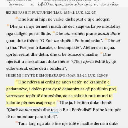
λέγοντες,
εἰ
ἐκβάλλεις
ἡμᾶς,
ἀπόστειλον
ἡμᾶς
εἰς
τὴν
ἀγέλην
vdekurit
që
të
varrosin
të
vdekurit
e
vet".
duke thënë
nëse
dëbon
ne
dërgo
ne
në
tufën
JEZUSI FASHIT FURTUNËN (MAR. 4:35-41; LUK. 8:22-25)
τῶν
χοίρων.
καὶ
εἶπεν
αὐτοῖς,
ὑπάγετε.
οἱ
δὲ
ἐξελθόντες
e derrave
dhe
tha
atyre
shkoni
ata
dhe
kur dolën
Dhe
kur
ai
hipi
në
varkë,
dishepujt
e
tij
e
ndoqën.
ἀπῆλθον
εἰς
τοὺς
χοίρους;
καὶ
ἰδοὺ,
ὥρμησεν
πᾶσα
ἡ
ἀγέλη
po
Dhe
ja,
ra
një
tërmet
i
madh
në
det,
saqë
varka
mbulohej
shkuan
në
derrat
dhe
ja
u turr
gjithë
tufa
κατὰ
τοῦ
κρημνοῦ
εἰς
τὴν
θάλασσαν,
καὶ
ἀπέθανον
ἐν
τοῖς
ata
Jezusit
dhe
nga
dallgët;
por
ai
flinte.
Dhe
erdhën
pranë
e
poshtë
greminës
në
detin
dhe
ngordhën
në
na
ai
çuan
duke
thënë:
"O
Zot,
shpëto!
Po
humbasim".
Dhe
ὕδασιν.
οἱ
δὲ
βόσκοντες
ἔφυγον,
καὶ
ἀπελθόντες
εἰς
τὴν
u
tha:
"Pse
jeni
frikacakë,
o
besimpakë?".
Atëherë,
si
u
çua,
ujërat
ata
dhe
që kullosin
ikën
dhe
kur shkuan
në
πόλιν,
ἀπήγγειλαν
πάντα
καὶ
τὰ
τῶν
qortoi
erërat
dhe
detin,
dhe
u
bë
bunacë
e
madhe.
Dhe
qytetin
njoftuan
të gjitha
edhe
ato
të atyre
njeriu
njerëzit
δαιμονιζομένων.
u
mrekulluan
duke
καὶ
ἰδοὺ,
thënë:
πᾶσα
"Ç'lloj
ἡ
πόλις
është
ἐξῆλθεν
ky
εἰς
që
që janë demonizuar
dhe
ja
i gjithë
qyteti
doli
për
edhe
erërat,
edhe
deti
i
binden?".
ὑπάντησιν
τῷ
Ἰησοῦ;
καὶ
ἰδόντες
αὐτὸν,
παρεκάλεσαν
ὅπως
SHËRIMI I DY TË DEMONIZUARVE (MAR. 5:1-20; LUK. 8:26-39)
takim
Jezusit
dhe
kur panë
atë
përgjëruan
që
μεταβῇ
ἀπὸ
τῶν
ὁρίων
αὐτῶν.
Dhe
ndërsa
ai
erdhi
në
anën
tjetër,
në
krahinën
e
të zhvendosej
nga
kufijtë
e tyre
gadarenëve,
i
dolën
para
dy
të
demonizuar
që
po
dilnin
prej
varrezave,
tepër
të
dhunshëm,
aq
sa
askush
nuk
mund
të
kalonte
përmes
asaj
rruge.
Dhe
ja,
bërtitën
duke
thënë:
ka
mes
"Çfarë
nesh
dhe
teje,
o
Bir
i
Perëndisë?
Erdhe
këtu
për
të
na
munduar
para
kohe?".
Tani,
larg
nga
ata
ishte
një
tufë
e
madhe
derrash
duke