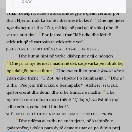
OKAY
καὶ
ἐλθόντος
αὐτοῦ
εἰς
τὸ
πέραν
εἰς
τὴν
χώραν
unë
që
"Mësues,
do
të
të
ndjek
kudo
të
shkosh".
Dhe
Jezusi
dhe
ndërsa erdhi
ai
në
anën tjetër
në
krahinën
i
tha:
"Dhelprat
kanë
strofka
dhe
zogjtë
e
qiellit
çerdhe,
por
τῶν
Γαδαρηνῶν,
ὑπήντησαν
αὐτῷ
δύο
δαιμονιζόμενοι
ἐκ
e gadarenëve
dolën para
atij
dy
të demonizuar
prej
Biri
i
Njeriut
nuk
ka
ku
të
mbështesë
kokën".
Dhe
një
tjetër
τῶν
μνημείων
ἐξερχόμενοι,
χαλεποὶ
λείαν
ὥστε
μὴ
nga
dishepujt
i
tha:
"Zot,
më
lejo
së
pari
që
të
shkoj
dhe
të
varrezave
duke dalë
të dhunshëm
tepër
saqë
nuk
ἰσχύειν
τινὰ
παρελθεῖν
διὰ
τῆς
ὁδοῦ
varros
atin
tim".
Por
Jezusi
i
tha:
"Më
ndiq
dhe
lëri
të
për të mundur
ndokush
për të kaluar
përmes
rrugës
vdekurit
që
të
varrosin
të
vdekurit
e
vet".
ἐκείνης.
καὶ
ἰδοὺ,
ἔκραξαν
λέγοντες,
τί
ἡμῖν
καὶ
σοί,
asaj
dhe
ja
bërtitën
duke thënë
çfarë
neve
dhe
ty
JEZUSI FASHIT FURTUNËN (MAR. 4:35-41; LUK. 8:22-25)
Υἱὲ
τοῦ
Θεοῦ?
ἦλθες
ὧδε
πρὸ
καιροῦ
βασανίσαι
Dhe
kur
ai
hipi
në
varkë,
dishepujt
e
tij
e
ndoqën.
o Bir
i Perëndisë
erdhe
këtu
para
kohe
për të munduar
po
Dhe
ja,
ra
një
tërmet
i
madh
në
det,
saqë
varka
mbulohej
ἡμᾶς?
ἦν
δὲ
μακρὰν
ἀπ’
αὐτῶν
ἀγέλη
χοίρων
πολλῶν
ne
ishte
dhe
larg
nga
ata
tufë
derrash
e shumtë
ata
Jezusit
dhe
nga
dallgët;
por
ai
flinte.
Dhe
erdhën
pranë
e
βοσκομένη.
οἱ
δὲ
δαίμονες
παρεκάλουν
αὐτὸν
na
ai
çuan
duke
thënë:
"O
Zot,
shpëto!
Po
humbasim".
Dhe
duke kullotur
dhe
demonët
përgjëronin
atë
λέγοντες,
εἰ
ἐκβάλλεις
ἡμᾶς,
ἀπόστειλον
ἡμᾶς
εἰς
τὴν
ἀγέλην
u
tha:
"Pse
jeni
frikacakë,
o
besimpakë?".
Atëherë,
si
u
çua,
duke thënë
nëse
dëbon
ne
dërgo
ne
në
tufën
qortoi
erërat
dhe
detin,
dhe
u
bë
bunacë
e
madhe.
Dhe
τῶν
χοίρων.
καὶ
εἶπεν
αὐτοῖς,
ὑπάγετε.
οἱ
δὲ
ἐξελθόντες
njeriu
e derrave
dhe
tha
atyre
shkoni
ata
dhe
kur dolën
njerëzit
u
mrekulluan
duke
thënë:
"Ç'lloj
është
ky
që
ἀπῆλθον
εἰς
τοὺς
χοίρους;
καὶ
ἰδοὺ,
ὥρμησεν
πᾶσα
ἡ
ἀγέλη
edhe
erërat,
edhe
deti
i
binden?".
shkuan
në
derrat
dhe
ja
u turr
gjithë
tufa
κατὰ
τοῦ
κρημνοῦ
εἰς
τὴν
θάλασσαν,
καὶ
ἀπέθανον
ἐν
τοῖς
SHËRIMI I DY TË DEMONIZUARVE (MAR. 5:1-20; LUK. 8:26-39)
poshtë
greminës
në
detin
dhe
ngordhën
në
Dhe
ndërsa
ai
erdhi
në
anën
tjetër,
në
krahinën
e
ὕδασιν.
οἱ
δὲ
βόσκοντες
ἔφυγον,
καὶ
ἀπελθόντες
εἰς
τὴν
gadarenëve,
i
dolën
para
dy
të
demonizuar
që
po
dilnin
prej
ujërat
ata
dhe
që kullosin
ikën
dhe
kur shkuan
në