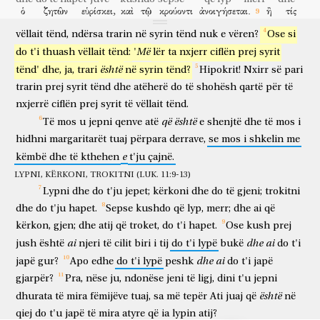
ὁ
ζητῶν
εὑρίσκει,
καὶ
τῷ
κρούοντι
ἀνοιγήσεται.
ἢ
τίς
është
t'ju
matet
juve.
E
pse
sheh
ciflën
që
në
syrin
e
ai
që kërkon
gjen
dhe
atij
që troket
do të hapet
ose
kush
ἐστιν
ἐξ
ὑμῶν
ἄνθρωπος,
ὃν
αἰτήσει
ὁ
υἱὸς
αὐτοῦ
ἄρτον,
vëllait
tënd,
ndërsa
trarin
në
syrin
tënd
nuk
e
vëren?
Ose
si
është
prej
jush
njeri
të cilit
do të lypë
biri
i tij
bukë
Më
do
t'i
thuash
vëllait
tënd:
'
lër
ta
nxjerr
ciflën
prej
syrit
μὴ
λίθον
ἐπιδώσει
αὐτῷ?
ἢ
καὶ
ἰχθὺν
αἰτήσει,
μὴ
është
tënd'
dhe,
ja,
trari
në
syrin
tënd?
Hipokrit!
Nxirr
së
pari
mos
gur
do të japë
atij
apo
edhe
peshk
do të lypë
mos
ὄφιν
ἐπιδώσει
αὐτῷ?
εἰ
οὖν
ὑμεῖς
πονηροὶ
ὄντες
trarin
prej
syrit
tënd
dhe
atëherë
do
të
shohësh
qartë
për
të
gjarpër
do të japë
atij
nëse
pra
ju
të ligj
duke qenë
nxjerrë
ciflën
prej
syrit
të
vëllait
tënd.
οἴδατε
δόματα
ἀγαθὰ
διδόναι
τοῖς
τέκνοις
ὑμῶν,
πόσῳ
dini
dhurata
të mira
për të dhënë
fëmijëve
tuaj
sa më
që
është
Të
mos
u
jepni
qenve
atë
e
shenjtë
dhe
të
mos
i
μᾶλλον
ὁ
Πατὴρ
ὑμῶν
ὁ
ἐν
τοῖς
οὐρανοῖς
δώσει
ἀγαθὰ
hidhni
margaritarët
tuaj
përpara
derrave,
se
mos
i
shkelin
me
më tepër
Ati
juaj
ai
në
qiejt
do të japë
të mira
τοῖς
αἰτοῦσιν
αὐτόν?
πάντα
οὖν,
ὅσα
ἐὰν
θέλητε
e
këmbë
dhe
të
kthehen
t'ju
çajnë.
atyre
që lypin
atij
të gjitha
prandaj
gjithë sa
të doni
LYPNI, KËRKONI, TROKITNI (LUK. 11:9-13)
ἵνα
ποιῶσιν
ὑμῖν
οἱ
ἄνθρωποι,
οὕτως
καὶ
ὑμεῖς
ποιεῖτε
αὐτοῖς.
Lypni
dhe
do
t'ju
jepet;
kërkoni
dhe
do
të
gjeni;
trokitni
që
të bëjnë
juve
njerëzit
kështu
edhe
ju
bëni
atyre
οὗτος
γάρ
ἐστιν
ὁ
νόμος
καὶ
οἱ
προφῆται.
dhe
do
t'ju
hapet.
Sepse
kushdo
që
lyp,
merr;
dhe
ai
që
ky
sepse
është
ligji
dhe
profetët
kërkon,
gjen;
dhe
atij
që
troket,
do
t'i
hapet.
Ose
kush
prej
εἰσέλθατε
διὰ
τῆς
στενῆς
πύλης;
ὅτι
πλατεῖα
ἡ
πύλη
hyni
përmes
së ngushtë
portës
se
e gjerë
porta
ai
dhe
ai
jush
është
njeri
të
cilit
biri
i
tij
do
t'i
lypë
bukë
do
t'i
καὶ
εὐρύχωρος
ἡ
ὁδὸς
ἡ
ἀπάγουσα
εἰς
τὴν
ἀπώλειαν,
καὶ
dhe
ai
japë
gur?
Apo
edhe
do
t'i
lypë
peshk
do
t'i
japë
dhe
e hapur
udha
ajo
që çon
në
shkatërrim
dhe
πολλοί
εἰσιν
οἱ
εἰσερχόμενοι
δι’
αὐτῆς;
ὅτι
στενὴ
ἡ
gjarpër?
Pra,
nëse
ju,
ndonëse
jeni
të
ligj,
dini
t'u
jepni
shumë
janë
ata
që hyjnë
përmes
asaj
se
e ngushtë
është
dhurata
të
mira
fëmijëve
tuaj,
sa
më
tepër
Ati
juaj
që
në
πύλη
καὶ
τεθλιμμένη
ἡ
ὁδὸς
ἡ
ἀπάγουσα
εἰς
τὴν
qiej
do
t'u
japë
të
mira
atyre
që
ia
lypin
atij?
porta
dhe
që është shtrënguar
udha
ajo
që çon
në