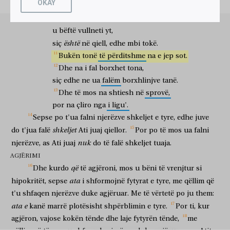
OKAY
u
shenjtëroftë
emri
yt.
σκυθρωποί;
ἀφανίζουσιν
γὰρ
τὰ
πρόσωπα
αὐτῶν,
ὅπως
të vrenjtur
shformojnë
sepse
fytyrat
e tyre
me qëllim që
Ardhtë
mbretëria
jote,
φανῶσιν
τοῖς
ἀνθρώποις
νηστεύοντες.
ἀμὴν,
λέγω
ὑμῖν,
u
bëftë
vullneti
yt,
të duken
njerëzve
duke agjëruar
me të vërtetë
them
juve
ἀπέχουσιν
τὸν
μισθὸν
αὐτῶν.
σὺ
δὲ
është
siç
në
qiell,
edhe
mbi
tokë.
kanë marrë plotësisht
shpërblimin
e tyre
ti
por
Bukën
tonë
të
përditshme
na
e
jep
sot.
νηστεύων,
ἄλειψαί
σου
τὴν
κεφαλὴν
καὶ
τὸ
πρόσωπόν
σου
Dhe
na
i
fal
borxhet
tona,
duke agjëruar
vajos
tënde
kokën
dhe
fytyrën
tënde
νίψαι,
ὅπως
μὴ
φανῇς
τοῖς
ἀνθρώποις
siç
edhe
ne
ua
falëm
borxhlinjve
tanë.
laj
me qëllim që
mos
të dukesh
njerëzve
Dhe
të
mos
na
shtiesh
në
sprovë,
νηστεύων,
ἀλλὰ
τῷ
Πατρί
σου
τῷ
ἐν
τῷ
κρυφαίῳ;
καὶ
duke agjëruar
por
Atit
tënd
atij
në
fshehtësinë
dhe
por
na
çliro
nga
i
ligu'.
ὁ
Πατήρ
σου,
ὁ
βλέπων
ἐν
τῷ
κρυφαίῳ,
ἀποδώσει
Sepse
po
t'ua
falni
njerëzve
shkeljet
e
tyre,
edhe
juve
Ati
yt
ai
që sheh
në
fshehtësinë
do të shpërblejë
σοι.
shkeljet
do
t'jua
falë
Ati
juaj
qiellor.
Por
po
të
mos
ua
falni
ty
nuk
njerëzve,
as
Ati
juaj
do
të
falë
shkeljet
tuaja.
μὴ
θησαυρίζετε
ὑμῖν
θησαυροὺς
ἐπὶ
τῆς
γῆς,
ὅπου
AGJËRIMI
mos
grumbulloni
vetes suaj
thesare
mbi
tokën
ku
σὴς
καὶ
βρῶσις
ἀφανίζει,
καὶ
ὅπου
κλέπται
διορύσσουσιν
καὶ
që
Dhe
kurdo
të
agjëroni,
mos
u
bëni
të
vrenjtur
si
tenjë
dhe
ndryshk
prish
dhe
ku
vjedhës
thyejnë
dhe
ata
hipokritët,
sepse
i
shformojnë
fytyrat
e
tyre,
me
qëllim
që
κλέπτουσιν;
θησαυρίζετε
δὲ
ὑμῖν
θησαυροὺς
ἐν
οὐρανῷ,
vjedhin
grumbulloni
por
vetes suaj
thesare
në
qiell
t'u
shfaqen
njerëzve
duke
agjëruar.
Me
të
vërtetë
po
ju
them:
ὅπου
οὔτε
σὴς
οὔτε
βρῶσις
ἀφανίζει,
καὶ
ὅπου
κλέπται
οὐ
ata
e
kanë
marrë
plotësisht
shpërblimin
e
tyre.
Por
ti,
kur
ku
as
tenjë
as
ndryshk
prish
dhe
ku
vjedhës
nuk
διορύσσουσιν
οὐδὲ
κλέπτουσιν.
ὅπου
γάρ
ἐστιν
ὁ
agjëron,
vajose
kokën
tënde
dhe
laje
fytyrën
tënde,
me
thyejnë
dhe nuk
vjedhin
ku
sepse
është